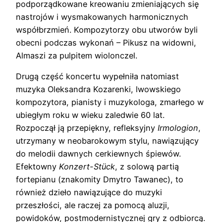
podporządkowane kreowaniu zmieniających się
nastrojów i wysmakowanych harmonicznych
współbrzmień. Kompozytorzy obu utworów byli
obecni podczas wykonań – Pikusz na widowni,
Almaszi za pulpitem wiolonczel.
Drugą część koncertu wypełniła natomiast
muzyka Oleksandra Kozarenki, lwowskiego
kompozytora, pianisty i muzykologa, zmarłego w
ubiegłym roku w wieku zaledwie 60 lat.
Rozpoczął ją przepiękny, refleksyjny
Irmologion
,
utrzymany w neobarokowym stylu, nawiązujący
do melodii dawnych cerkiewnych śpiewów.
Efektowny
Konzert-Stück
, z solową partią
fortepianu (znakomity Dmytro Tawanec), to
również dzieło nawiązujące do muzyki
przeszłości, ale raczej za pomocą aluzji,
powidoków, postmodernistycznej gry z odbiorcą.