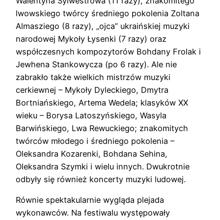
Walentyna Sylwestrowa (11 razy), znakomitego
lwowskiego twórcy średniego pokolenia Zoltana
Almasziego (8 razy), „ojca” ukraińskiej muzyki
narodowej Mykoły Łysenki (7 razy) oraz
współczesnych kompozytorów Bohdany Frolak i
Jewhena Stankowycza (po 6 razy). Ale nie
zabrakło także wielkich mistrzów muzyki
cerkiewnej – Mykoły Dyleckiego, Dmytra
Bortniańskiego, Artema Wedela; klasyków XX
wieku – Borysa Latoszyńskiego, Wasyla
Barwińskiego, Lwa Rewuckiego; znakomitych
twórców młodego i średniego pokolenia –
Oleksandra Kozarenki, Bohdana Sehina,
Oleksandra Szymki i wielu innych. Dwukrotnie
odbyły się również koncerty muzyki ludowej.
Równie spektakularnie wygląda plejada
wykonawców. Na festiwalu występowały