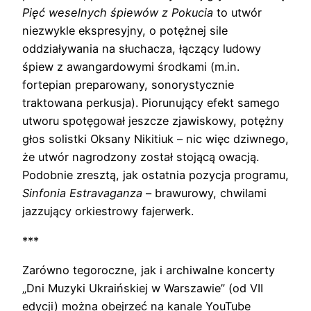
Pięć weselnych śpiewów z Pokucia
to utwór
niezwykle ekspresyjny, o potężnej sile
oddziaływania na słuchacza, łączący ludowy
śpiew z awangardowymi środkami (m.in.
fortepian preparowany, sonorystycznie
traktowana perkusja). Piorunujący efekt samego
utworu spotęgował jeszcze zjawiskowy, potężny
głos solistki Oksany Nikitiuk – nic więc dziwnego,
że utwór nagrodzony został stojącą owacją.
Podobnie zresztą, jak ostatnia pozycja programu,
Sinfonia Estravaganza
– brawurowy, chwilami
jazzujący orkiestrowy fajerwerk.
***
Zarówno tegoroczne, jak i archiwalne koncerty
„Dni Muzyki Ukraińskiej w Warszawie” (od VII
edycji) można obejrzeć na kanale YouTube