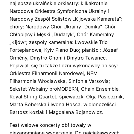
najlepsze ukraińskie orkiestry: kilkakrotnie
Narodowa Orkiestra Symfoniczna Ukrainy i
Narodowy Zespół Solistów „Kijowska Kamerata”;
chóry: Narodowy Chór Ukrainy „Dumka”, Chór
Chłopięcy i Męski „Dudaryk”, Chór Kameralny
„Kijów”; zespoły kameralne: Lwowskie Trio
Fortepianowe, Kyiv Piano Duo; pianiści: József
Örmény, Dmytro Choni i Dmytro Tawanec.
Pojawiali się tu także liczni wykonawcy polscy:
Orkiestra Filharmonii Narodowej, NFM
Filharmonia Wrocławska, Sinfonia Varsovia;
Sekstet Wokalny proMODERN, Chain Ensemble,
Royal String Quartet, śpiewaczki Olga Pasiecznik,
Marta Boberska i Iwona Hossa, wiolonczeliści
Bartosz Koziak i Magdalena Bojanowicz.
Festiwalowe koncerty obfitowały w
niezapomniane wydarzenia. Do najciekawszych