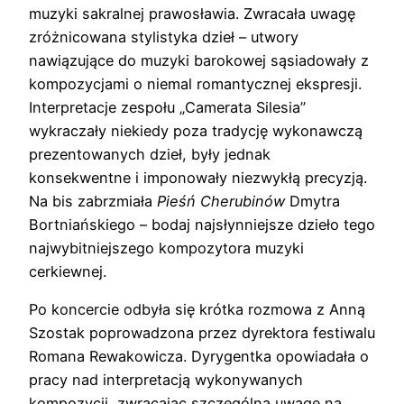
muzyki sakralnej prawosławia. Zwracała uwagę
zróżnicowana stylistyka dzieł – utwory
nawiązujące do muzyki barokowej sąsiadowały z
kompozycjami o niemal romantycznej ekspresji.
Interpretacje zespołu „Camerata Silesia”
wykraczały niekiedy poza tradycję wykonawczą
prezentowanych dzieł, były jednak
konsekwentne i imponowały niezwykłą precyzją.
Na bis zabrzmiała
Pieśń Cherubinów
Dmytra
Bortniańskiego – bodaj najsłynniejsze dzieło tego
najwybitniejszego kompozytora muzyki
cerkiewnej.
Po koncercie odbyła się krótka rozmowa z Anną
Szostak poprowadzona przez dyrektora festiwalu
Romana Rewakowicza. Dyrygentka opowiadała o
pracy nad interpretacją wykonywanych
kompozycji, zwracając szczególną uwagę na