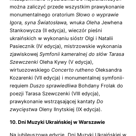
można zaliczyć przede wszystkim prawykonanie
monumentalnego oratorium
Słowo o wyprawie
Igora,
syna Światosława, wnuka Oleha
Jewhena
Stankowycza (II edycja), wieczór pieśni
ukraińskich w wykonaniu sióstr Olgi i Natalii
Pasiecznik (IV edycja), mistrzowskie wykonania
zjawiskowej
Symfonii kameralnej do słów Tarasa
Szewczenki
Oleha Kywy (V edycja),
wirtuozowskiego
Concerto rutheno
Oleksandra
Kozarenki (VII edycja) i monumentalnej symfonii-
requiem
Duszo sprawiedliwa
Bohdany Frolak do
poezji Tarasa Szewczenki (VIII edycja),
prawykonanie wstrząsającej kantaty
Do
zwycięstwa
Oleny Ilnytskiej (IX edycja).
10. Dni Muzyki Ukraińskiej w Warszawie
Na jubileuszową edycję „Dni Muzyki Ukraińskiej w