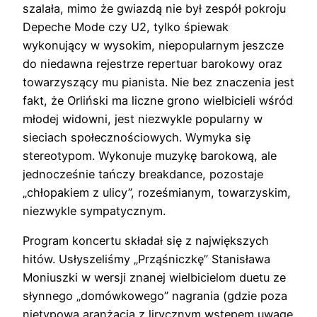
szalała, mimo że gwiazdą nie był zespół pokroju
Depeche Mode czy U2, tylko śpiewak
wykonujący w wysokim, niepopularnym jeszcze
do niedawna rejestrze repertuar barokowy oraz
towarzyszący mu pianista. Nie bez znaczenia jest
fakt, że Orliński ma liczne grono wielbicieli wśród
młodej widowni, jest niezwykle popularny w
sieciach społecznościowych. Wymyka się
stereotypom. Wykonuje muzykę barokową, ale
jednocześnie tańczy breakdance, pozostaje
„chłopakiem z ulicy”, roześmianym, towarzyskim,
niezwykle sympatycznym.
Program koncertu składał się z największych
hitów. Usłyszeliśmy „Prząśniczkę” Stanisława
Moniuszki w wersji znanej wielbicielom duetu ze
słynnego „domówkowego” nagrania (gdzie poza
nietypową aranżacją z lirycznym wstępem uwagę