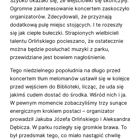
Szybko okazało się, że wejściówki się skończyły.
Ogromne zainteresowanie koncertem zaskoczyło
organizatorów. Zdecydowali, że przyznają
dodatkową pulę miejsc stojących. I te rozeszły
się jak ciepłe bułeczki. Strapionych wielbicieli
talentu Orlińskiego pocieszano, że ostatecznie
można będzie posłuchać muzyki z parku,
przewidziane jest bowiem nagłośnienie.
Tego niedzielnego popołudnia na długo przed
koncertem tłum melomanów ustawił się w kolejce
przed wejściem do Biblioteki, licząc, że uda się
jakimś cudem dostać do środka. Wśród nich i ja.
W pewnym momencie zobaczyliśmy trzy sunące
energicznym krokiem postaci – organizator
prowadził Jakuba Józefa Orlińskiego i Aleksandra
Dębicza. W parku rozległy się gromkie brawa. To
był przedsmak tego, co miało nastąpić chwilę