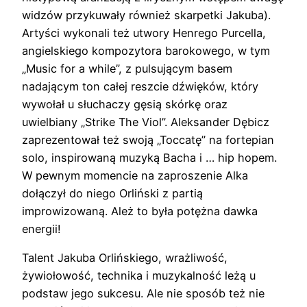
widzów przykuwały również skarpetki Jakuba).
Artyści wykonali też utwory Henrego Purcella,
angielskiego kompozytora barokowego, w tym
„Music for a while”, z pulsującym basem
nadającym ton całej reszcie dźwięków, który
wywołał u słuchaczy gęsią skórkę oraz
uwielbiany „Strike The Viol”. Aleksander Dębicz
zaprezentował też swoją „Toccatę” na fortepian
solo, inspirowaną muzyką Bacha i … hip hopem.
W pewnym momencie na zaproszenie Alka
dołączył do niego Orliński z partią
improwizowaną. Ależ to była potężna dawka
energii!
Talent Jakuba Orlińskiego, wrażliwość,
żywiołowość, technika i muzykalność leżą u
podstaw jego sukcesu. Ale nie sposób też nie