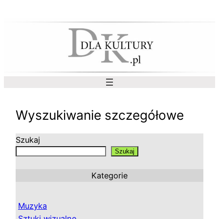
Przejdź
do
treści
Wyszukiwanie szczegółowe
Szukaj
Szukaj
Kategorie
Muzyka
Sztuki wizualne