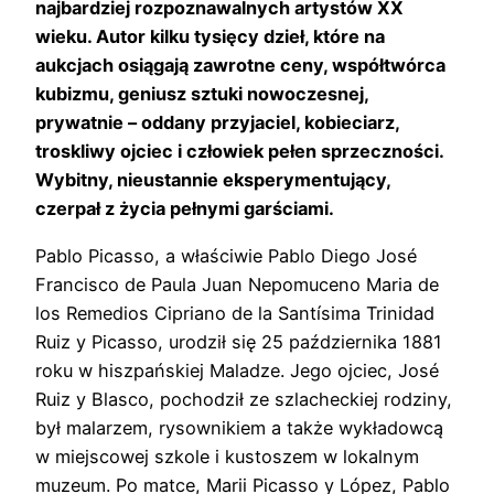
najbardziej rozpoznawalnych artystów XX
wieku. Autor kilku tysięcy dzieł, które na
aukcjach osiągają zawrotne ceny, współtwórca
kubizmu, geniusz sztuki nowoczesnej,
prywatnie
–
oddany przyjaciel, kobieciarz,
troskliwy ojciec i człowiek pełen sprzeczności.
Wybitny, nieustannie eksperymentujący,
czerpał z życia pełnymi garściami.
Pablo Picasso, a właściwie Pablo Diego José
Francisco de Paula Juan Nepomuceno Maria de
los Remedios Cipriano de la Santísima Trinidad
Ruiz y Picasso, urodził się 25 października 1881
roku w hiszpańskiej Maladze. Jego ojciec, José
Ruiz y Blasco, pochodził ze szlacheckiej rodziny,
był malarzem, rysownikiem a także wykładowcą
w miejscowej szkole i kustoszem w lokalnym
muzeum. Po matce, Marii Picasso y López, Pablo