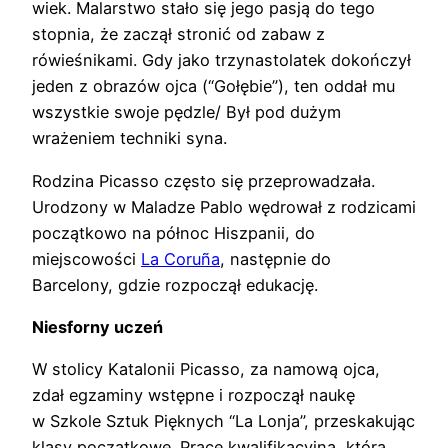
wiek. Malarstwo stało się jego pasją do tego
stopnia, że zaczął stronić od zabaw z
rówieśnikami. Gdy jako trzynastolatek dokończył
jeden z obrazów ojca (“Gołębie”), ten oddał mu
wszystkie swoje pędzle/ Był pod dużym
wrażeniem techniki syna.
Rodzina Picasso często się przeprowadzała.
Urodzony w Maladze Pablo wędrował z rodzicami
początkowo na północ Hiszpanii, do
miejscowości
La Coruña
, następnie do
Barcelony, gdzie rozpoczął edukację.
Niesforny uczeń
W stolicy Katalonii Picasso, za namową ojca,
zdał egzaminy wstępne i rozpoczął naukę
w Szkole Sztuk Pięknych “La Lonja”, przeskakując
klasy początkowe. Pracę kwalifikacyjną, którą