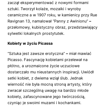
zaczął eksperymentować z nowymi formami
sztuki. Tworzył kolaże, mozaiki i wyroby
ceramiczne a w 1907 roku, w kamienicy przy Rue
Ravignan 13, namalował “Panny z Awinionu”
–
przełomowy, kubistyczny obraz, przedstawiający
sylwetki lokalnych prostytutek.
Kobiety w życiu Picassa
“Sztuka jest zawsze erotyczna”
–
miał mawiać
Picasso. Fascynację kobietami przelewał na
płótno, a urozmaicone życie uczuciowe
dostarczało mu nieustannych inspiracji. Uwiódł
setki kobiet, z dwiema wziął ślub. Jednak
wierność nie była mocną stroną artysty, który
zwracał szczególną uwagę na bardzo młode
kobiety, zafascynowane jego twórczością,
czyniąc je swoimi muzami i kochankami.