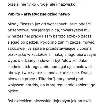
przejął nie tylko urodę, ale i nazwisko.
Pablito
–
artystyczne dzieciństwo
Młody Picasso już od wczesnych lat młodości
obserwował rysującego ojca, towarzyszył mu
w muzealnej pracy i sam bardzo szybko zaczął
sięgać po pędzel. Podobno zanim zaczął mówić,
szkicował już spirale przedstawiające ulubioną
przekąskę w kształcie ślimaka, a jego pierwszym
wypowiedzianym słowem był “ołówek”. Jako
siedmiolatek regularnie pomagał ojcu malować
obrazy, tworzył też samodzielne szkice. Swoją
pierwszą pracę (“Pikador”) narysował pod
wpływem corridy, na którą regularnie zabierał go
ojciec.
Był dzieckiem niezwykle dojrzałym jak na swój