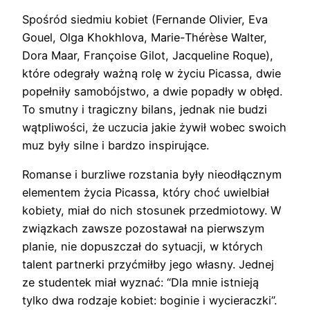
Spośród siedmiu kobiet (Fernande Olivier, Eva
Gouel, Olga Khokhlova, Marie-Thérèse Walter,
Dora Maar, Françoise Gilot, Jacqueline Roque),
które odegrały ważną rolę w życiu Picassa, dwie
popełniły samobójstwo, a dwie popadły w obłęd.
To smutny i tragiczny bilans, jednak nie budzi
wątpliwości, że uczucia jakie żywił wobec swoich
muz były silne i bardzo inspirujące.
Romanse i burzliwe rozstania były nieodłącznym
elementem życia Picassa, który choć uwielbiał
kobiety, miał do nich stosunek przedmiotowy. W
związkach zawsze pozostawał na pierwszym
planie, nie dopuszczał do sytuacji, w których
talent partnerki przyćmiłby jego własny. Jednej
ze studentek miał wyznać: “Dla mnie istnieją
tylko dwa rodzaje kobiet: boginie i wycieraczki”.