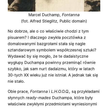
Marcel Duchamp,
Fontanna
(fot. Alfred Stieglitz, Public domain)
No dobrze, ale o co właściwie chodzi z tym
pisuarem? I dlaczego zwykła pocztówka z
domalowanymi bazgrołami stała się nagle
sztandarowym symbolem współczesnej sztuki?
Wydawać by się mogło, że te dadaistyczne
wygłupy Duchampa powinny przeminąć równie
szybko, jak sam nurt dadaizmu, który w latach
30-tych XX wieku już nie istniał. A jednak tak się
nie stało.
Obie prace,
Fontanna
i
L.H.O.O.Q.,
są przykładami
słynnych
ready-mades
Duchampa, które były
właściwie zwykłymi przedmiotami wyniesionymi