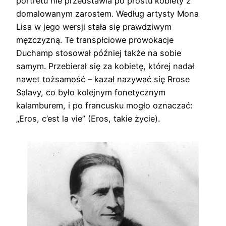
portretu nie przedstawia po prostu kobiety z
domalowanym zarostem. Według artysty Mona
Lisa w jego wersji stała się prawdziwym
mężczyzną. Te transpłciowe prowokacje
Duchamp stosował później także na sobie
samym. Przebierał się za kobietę, której nadał
nawet tożsamość – kazał nazywać się Rrose
Salavy, co było kolejnym fonetycznym
kalamburem, i po francusku mogło oznaczać:
„Eros, c’est la vie” (Eros, takie życie).