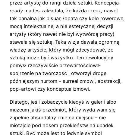
przez artystę do rangi dzieła sztuki. Koncepcja
ready
mades zakładała, że każda rzecz, nawet
tak banalna jak pisuar, łopata czy koło rowerowe,
mocą intelektualnej a nie estetycznej decyzji
artysty (który nawet nie był wytwórcą pracy)
stawała się sztuką. Taka wizja dawała ogromną
władzę artyście, który mógł zdecydować, że
sztuką może być wszystko. Ten rewolucyjny
pomysł rzeczywiście przewartościował
spojrzenie na twórczość i otworzył drogę
późniejszym nurtom – surrealizmowi, abstrakcji,
pop-artowi czy konceptualizmowi.
Dlatego, jeśli zobaczycie kiedyś w galerii albo
muzeum jakiś przedmiot, który wyda wam się
zupełnie absurdalny i nie na miejscu – nie
miotajcie pod nosem przekleństw na upadek
sztuki. Być może jest to jedynie symbol