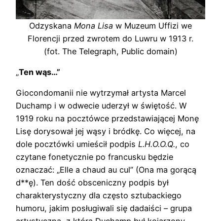
Odzyskana
Mona Lisa
w Muzeum Uffizi we
Florencji przed zwrotem do Luwru w 1913 r.
(fot. The Telegraph, Public domain)
„
Ten wąs…”
Giocondomanii nie wytrzymał artysta Marcel
Duchamp i w odwecie uderzył w świętość. W
1919 roku na pocztówce przedstawiającej Monę
Lisę dorysował jej wąsy i bródkę. Co więcej, na
dole pocztówki umieścił podpis
L.H.O.O.Q.
, co
czytane fonetycznie po francusku będzie
oznaczać: „Elle a chaud au cul” (Ona ma gorącą
d**ę). Ten dość obsceniczny podpis był
charakterystyczny dla często sztubackiego
humoru, jakim posługiwali się dadaiści – grupa