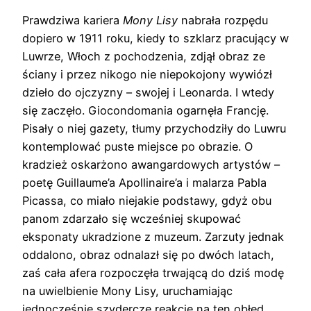
Prawdziwa kariera
Mony Lisy
nabrała rozpędu
dopiero w 1911 roku, kiedy to szklarz pracujący w
Luwrze, Włoch z pochodzenia, zdjął obraz ze
ściany i przez nikogo nie niepokojony wywiózł
dzieło do ojczyzny – swojej i Leonarda. I wtedy
się zaczęło. Giocondomania ogarnęła Francję.
Pisały o niej gazety, tłumy przychodziły do Luwru
kontemplować puste miejsce po obrazie. O
kradzież oskarżono awangardowych artystów –
poetę Guillaume’a Apollinaire’a i malarza Pabla
Picassa, co miało niejakie podstawy, gdyż obu
panom zdarzało się wcześniej skupować
eksponaty ukradzione z muzeum. Zarzuty jednak
oddalono, obraz odnalazł się po dwóch latach,
zaś cała afera rozpoczęła trwającą do dziś modę
na uwielbienie Mony Lisy, uruchamiając
jednocześnie szydercze reakcje na ten obłęd.