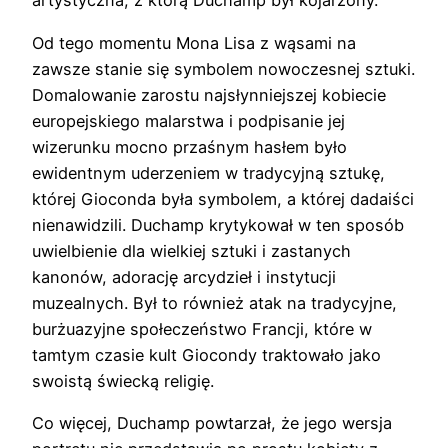
artystyczna, z którą Duchamp był kojarzony.
Od tego momentu Mona Lisa z wąsami na
zawsze stanie się symbolem nowoczesnej sztuki.
Domalowanie zarostu najsłynniejszej kobiecie
europejskiego malarstwa i podpisanie jej
wizerunku mocno przaśnym hasłem było
ewidentnym uderzeniem w tradycyjną sztukę,
której Gioconda była symbolem, a której dadaiści
nienawidzili. Duchamp krytykował w ten sposób
uwielbienie dla wielkiej sztuki i zastanych
kanonów, adorację arcydzieł i instytucji
muzealnych. Był to również atak na tradycyjne,
burżuazyjne społeczeństwo Francji, które w
tamtym czasie kult Giocondy traktowało jako
swoistą świecką religię.
Co więcej, Duchamp powtarzał, że jego wersja