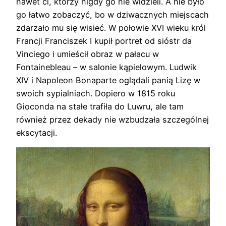
nawet ci, którzy nigdy go nie widzieli. A nie było
go łatwo zobaczyć, bo w dziwacznych miejscach
zdarzało mu się wisieć. W połowie XVI wieku król
Francji Franciszek I kupił portret od sióstr da
Vinciego i umieścił obraz w pałacu w
Fontainebleau – w salonie kąpielowym. Ludwik
XIV i Napoleon Bonaparte oglądali panią Lizę w
swoich sypialniach. Dopiero w 1815 roku
Gioconda na stałe trafiła do Luwru, ale tam
również przez dekady nie wzbudzała szczególnej
ekscytacji.