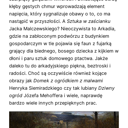
kłęby gęstych chmur wprowadzają element
napięcia, który sygnalizuje obawy o to, co ma
nastąpić w przyszłości. A
Sztuka w zaścianku
Jacka Malczewskiego? Nieoczywista to Arkadia,
gdzie na zabłoconym podwórzu z budynkiem
gospodarczym w tle pojawia się faun z fujarką
grający dla biednego, bosego dziecka z kijkiem w
dłoni i paru sztuk domowego ptactwa. Jakże
daleko tu do arkadyjskiego piękna, beztroski i
radości. Choć są oczywiście również kojące
obrazy jak
Domek z ogródkiem z malwami
Henryka Siemiradzkiego czy tak lubiany
Dziwny
ogród
Józefa Mehoffera i wiele, naprawdę
bardzo wiele innych przepięknych prac.