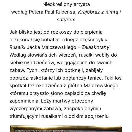
Nieokreślony artysta
według Petera Paul Rubensa,
Krajobraz z nimfą i
satyrem
Jak blisko jest od rozkoszy do cierpienia
przekonał się bohater jednej z części cyklu
Rusałki
Jacka Malczewskiego
– Załaskotany
.
Według słowiańskich wierzeń, rusałki wabiły do
siebie młodzieńców, wciągając ich do swoich
zabaw. Tych, którzy ich dotknęli, zabijały
poprzez łaskotanie lub opętańczy taniec. Taki los
spotkał też młodzieńca z płótna Malczewskiego,
któremu przyszło słono zapłacić za chwilę
zapomnienia. Leży martwy otoczony
wyczerpanymi zabawą, zaspokojonymi i
triumfującymi rusałkami o dzikim spojrzeniu.