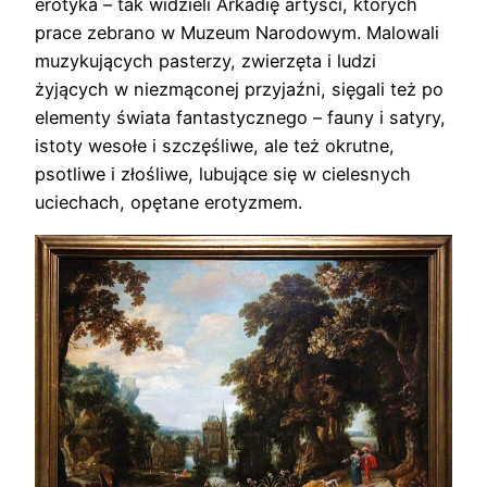
erotyka – tak widzieli Arkadię artyści, których
prace zebrano w Muzeum Narodowym. Malowali
muzykujących pasterzy, zwierzęta i ludzi
żyjących w niezmąconej przyjaźni, sięgali też po
elementy świata fantastycznego – fauny i satyry,
istoty wesołe i szczęśliwe, ale też okrutne,
psotliwe i złośliwe, lubujące się w cielesnych
uciechach, opętane erotyzmem.