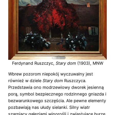
Ferdynand Ruszczyc,
Stary dom
(1903), MNW
Wbrew pozorom niepokój wyczuwalny jest
również w dziele
Stary dom
Ruszczyca
.
Przedstawia ono modrzewiowy dworek jesienną
porą, symbol bezpiecznego rodzinnego gniazda i
bezwarunkowego szczęścia. Ale pewne elementy
pozbawiają nas ułudy sielanki. Silny wiatr
szarpiący gałęziami winorośli i zwiastujące burzę