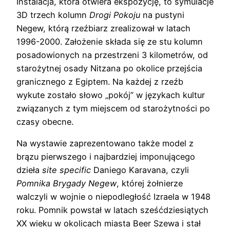
Instalacja, która otwiera ekspozycję, to symulacje
3D trzech kolumn
Drogi Pokoju
na pustyni
Negew, którą rzeźbiarz zrealizował w latach
1996-2000. Założenie składa się ze stu kolumn
posadowionych na przestrzeni 3 kilometrów, od
starożytnej osady Nitzana po okolice przejścia
granicznego z Egiptem. Na każdej z rzeźb
wykute zostało słowo „pokój” w językach kultur
związanych z tym miejscem od starożytności po
czasy obecne.
Na wystawie zaprezentowano także model z
brązu pierwszego i najbardziej imponującego
dzieła
site specific
Daniego Karavana, czyli
Pomnika Brygady Negew
, której żołnierze
walczyli w wojnie o niepodległość Izraela w 1948
roku. Pomnik powstał w latach sześćdziesiątych
XX wieku w okolicach miasta Beer Szewa i stał