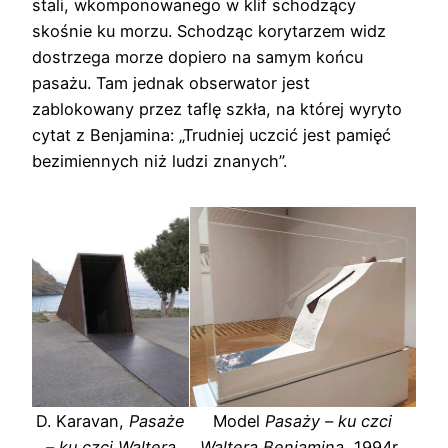
stali, wkomponowanego w klif schodzący
skośnie ku morzu. Schodząc korytarzem widz
dostrzega morze dopiero na samym końcu
pasażu. Tam jednak obserwator jest
zablokowany przez taflę szkła, na której wyryto
cytat z Benjamina: „Trudniej uczcić jest pamięć
bezimiennych niż ludzi znanych”.
D. Karavan,
Pasaże
Model
Pasaży – ku czci
– ku czci Waltera
Waltera Benjamina
, 1994r.,