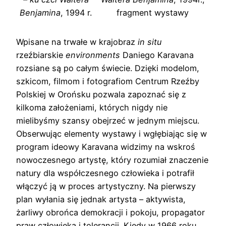
Benjamina
, 1994 r.
fragment wystawy
Wpisane na trwałe w krajobraz
in situ
rzeźbiarskie
environments
Daniego Karavana
rozsiane są po całym świecie. Dzięki modelom,
szkicom, filmom i fotografiom Centrum Rzeźby
Polskiej w Orońsku pozwala zapoznać się z
kilkoma założeniami, których nigdy nie
mielibyśmy szansy obejrzeć w jednym miejscu.
Obserwując elementy wystawy i wgłębiając się w
program ideowy Karavana widzimy na wskroś
nowoczesnego artystę, który rozumiał znaczenie
natury dla współczesnego człowieka i potrafił
włączyć ją w proces artystyczny. Na pierwszy
plan wyłania się jednak artysta – aktywista,
żarliwy obrońca demokracji i pokoju, propagator
praw człowieka i tolerancji. Kiedy w 1966 roku