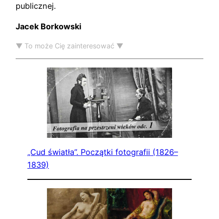
publicznej.
Jacek Borkowski
▼ To może Cię zainteresować ▼
„Cud światła”. Początki fotografii (1826–
1839)