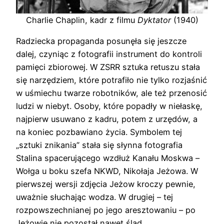
Charlie Chaplin, kadr z filmu
Dyktator
(1940)
Radziecka propaganda posunęła się jeszcze
dalej, czyniąc z fotografii instrument do kontroli
pamięci zbiorowej. W ZSRR sztuka retuszu stała
się narzędziem, które potrafiło nie tylko rozjaśnić
w uśmiechu twarze robotników, ale też przenosić
ludzi w niebyt. Osoby, które popadły w niełaskę,
najpierw usuwano z kadru, potem z urzędów, a
na koniec pozbawiano życia. Symbolem tej
„sztuki znikania” stała się słynna fotografia
Stalina spacerującego wzdłuż Kanału Moskwa –
Wołga u boku szefa NKWD, Nikołaja Jeżowa. W
pierwszej wersji zdjęcia Jeżow kroczy pewnie,
uważnie słuchając wodza. W drugiej – tej
rozpowszechnianej po jego aresztowaniu – po
Jeżowie nie pozostał nawet ślad.