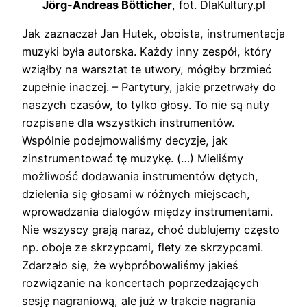
Jörg-Andreas Bötticher
, fot. DlaKultury.pl
Jak zaznaczał Jan Hutek, oboista, instrumentacja
muzyki była autorska. Każdy inny zespół, który
wziąłby na warsztat te utwory, mógłby brzmieć
zupełnie inaczej. – Partytury, jakie przetrwały do
naszych czasów, to tylko głosy. To nie są nuty
rozpisane dla wszystkich instrumentów.
Wspólnie podejmowaliśmy decyzje, jak
zinstrumentować tę muzykę. (…) Mieliśmy
możliwość dodawania instrumentów dętych,
dzielenia się głosami w różnych miejscach,
wprowadzania dialogów między instrumentami.
Nie wszyscy grają naraz, choć dublujemy często
np. oboje ze skrzypcami, flety ze skrzypcami.
Zdarzało się, że wybpróbowaliśmy jakieś
rozwiązanie na koncertach poprzedzających
sesję nagraniową, ale już w trakcie nagrania