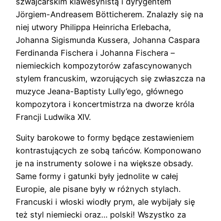
szwajcarskim klawesynistą i dyrygentem
Jörgiem-Andreasem Bötticherem. Znalazły się na
niej utwory Philippa Heinricha Erlebacha,
Johanna Sigismunda Kussera, Johanna Caspara
Ferdinanda Fischera i Johanna Fischera –
niemieckich kompozytorów zafascynowanych
stylem francuskim, wzorujących się zwłaszcza na
muzyce Jeana-Baptisty Lully’ego, głównego
kompozytora i koncertmistrza na dworze króla
Francji Ludwika XIV.
Suity barokowe to formy będące zestawieniem
kontrastujących ze sobą tańców. Komponowano
je na instrumenty solowe i na większe obsady.
Same formy i gatunki były jednolite w całej
Europie, ale pisane były w różnych stylach.
Francuski i włoski wiodły prym, ale wybijały się
też styl niemiecki oraz… polski! Wszystko za