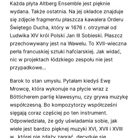
Każda płyta Altberg Ensemble jest pięknie
wydana. Także ostatnia. Na jej okładce znajduje
się zdjęcie fragmentu płaszcza kawalera Orderu
Świętego Ducha, który w 1676 r. otrzymał od
Ludwika XIV król Polski Jan III Sobieski. Płaszcz
przechowywany jest na Wawelu. To XVII-wieczna
perła francuskiej sztuki hafciarskiej. Jak widać,
nic w projektach łódzkiego zespołu nie jest
przypadkowe…
Barok to stan umysłu. Pytałam kiedyś Ewę
Mrowcę, która wykonuje na płycie wraz z
Bötticherem partię klawesynu, czy grywa muzykę
współczesną. Bo kompozytorzy współcześni
sięgają coraz częściej po ten instrument.
Odpowiedziała, że gdy uświadamia sobie, jak
wiele jest bardzo pięknej muzyki XVI, XVII i XVIII
w., której nie zdąży zagrać, decyduje się