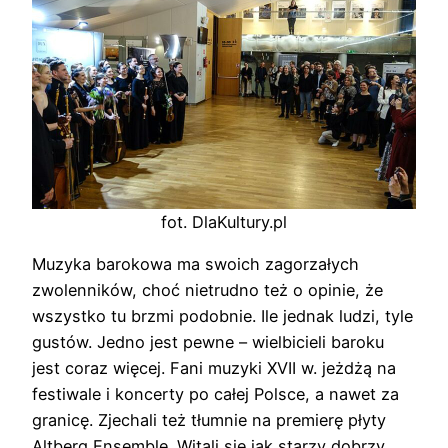
fot. DlaKultury.pl
Muzyka barokowa ma swoich zagorzałych
zwolenników, choć nietrudno też o opinie, że
wszystko tu brzmi podobnie. Ile jednak ludzi, tyle
gustów. Jedno jest pewne – wielbicieli baroku
jest coraz więcej. Fani muzyki XVII w. jeżdżą na
festiwale i koncerty po całej Polsce, a nawet za
granicę. Zjechali też tłumnie na premierę płyty
Altberg Ensemble. Witali się jak starzy dobrzy