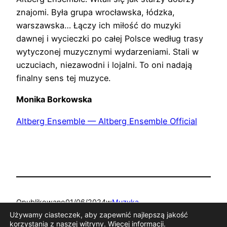
znajomi. Była grupa wrocławska, łódzka,
warszawska… Łączy ich miłość do muzyki
dawnej i wycieczki po całej Polsce według trasy
wytyczonej muzycznymi wydarzeniami. Stali w
uczuciach, niezawodni i lojalni. To oni nadają
finalny sens tej muzyce.
Monika Borkowska
Altberg Ensemble — Altberg Ensemble Official
Opublikowano
01/06/2024
w
Muzyka
Używamy ciasteczek, aby zapewnić najlepszą jakość
korzystania z naszej witryny.
Więcej informacji
.