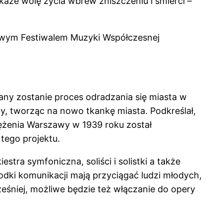
każe wolę życia wbrew zniszczeniu i śmierci –
dowym Festiwalem Muzyki Współczesnej
ny zostanie proces odradzania się miasta w
icy, tworząc na nowo tkankę miasta. Podkreślał,
blężenia Warszawy w 1939 roku został
tego projektu.
ra symfoniczna, soliści i solistki a także
rodki komunikacji mają przyciągać ludzi młodych,
śniej, możliwe będzie też włączanie do opery