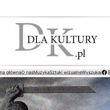
Fa
ona główna
O nas
Muzyka
Sztuki wizualne
Wyszukaj