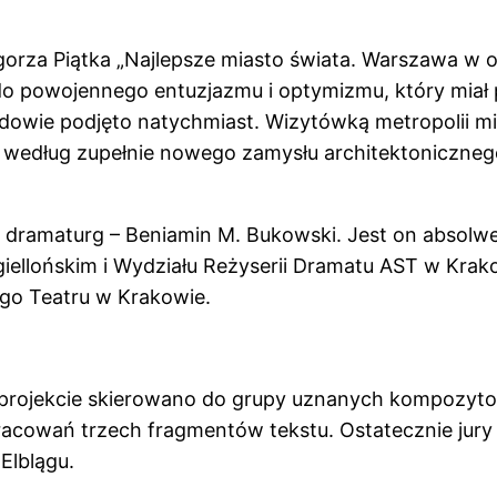
gorza Piątka „Najlepsze miasto świata. Warszawa w 
e do powojennego entuzjazmu i optymizmu, który mia
dowie podjęto natychmiast. Wizytówką metropolii m
 według zupełnie nowego zamysłu architektonicznego
z i dramaturg – Beniamin M. Bukowski. Jest on abs
ellońskim i Wydziału Reżyserii Dramatu AST w Krako
go Teatru w Krakowie.
w projekcie skierowano do grupy uznanych kompozy
racowań trzech fragmentów tekstu. Ostatecznie jur
Elblągu.