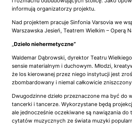
i rozmachu odbudowujących stolicę. Jako opowie
informują organizatorzy projektu.
Nad projektem pracuje Sinfonia Varsovia we ws
Warszawska Jesień, Teatrem Wielkim – Operą
„
Dzieło niehermetyczne”
Waldemar Dąbrowski, dyrektor Teatru Wielkiego
sensie materialnym i duchowym. Młodzi, kreatywn
że los kierowanej przez niego instytucji jest 
zbombardowany i niemal całkowicie zniszczony.
Dwugodzinne dzieło przeznaczone ma być do wyko
tancerki i tancerze. Wykorzystane będą projekcj
ale jednocześnie oczekiwane są nawiązania do 
cytatów muzycznych ze świata muzyki popularn