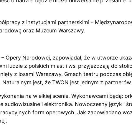
ść o nadziei będzie niosła uniwersalne przesłanie: u
półpracy z instytucjami partnerskimi – Międzynaro
 Narodową oraz Muzeum Warszawy.
 – Opery Narodowej, zapowiadał, że w utworze ukaza
i ludzie z polskich miast i wsi przyjeżdżają do stol
zrośnięty z losami Warszawy. Gmach teatru podczas o
 Naturalnym jest, że TWON jest jednym z partnerów 
nania na wielkiej scenie. Wykonawcami będą: orkiest
e audiowizualne i elektronika. Nowoczesny język i ś
tradycyjnych form operowych. Jak zapowiadano wcze
ej.