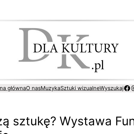
Fa
ona główna
O nas
Muzyka
Sztuki wizualne
Wyszukaj
zą sztukę? Wystawa Fun