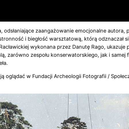
, odsłaniające zaangażowanie emocjonalne autora, pr
tronność i biegłość warsztatową, którą odznaczał s
acławickiej wykonana przez Danutę Rago, ukazuje p
ą, zarówno zespołu konserwatorskiego, jak i same
eła.
oglądać w Fundacji Archeologii Fotografii / Społec