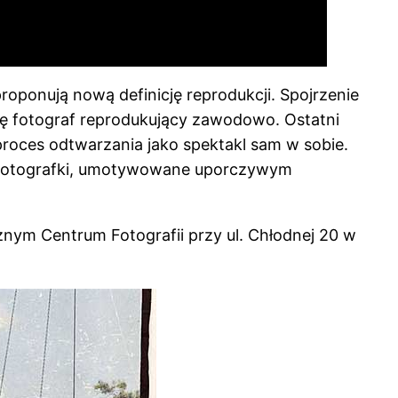
oponują nową definicję reprodukcji. Spojrzenie
ię fotograf reprodukujący zawodowo. Ostatni
roces odtwarzania jako spektakl sam w sobie.
j fotografki, umotywowane uporczywym
znym Centrum Fotografii przy ul. Chłodnej 20 w