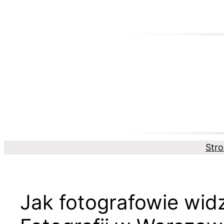
Przejdź
do
treści
Str
Jak fotografowie wid