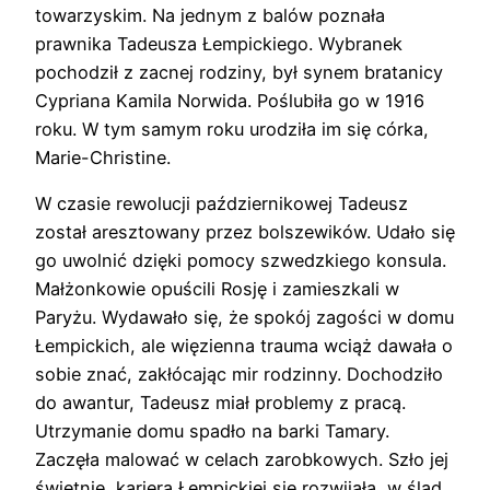
towarzyskim. Na jednym z balów poznała
prawnika Tadeusza Łempickiego. Wybranek
pochodził z zacnej rodziny, był synem bratanicy
Cypriana Kamila Norwida. Poślubiła go w 1916
roku. W tym samym roku urodziła im się córka,
Marie-Christine.
W czasie rewolucji październikowej Tadeusz
został aresztowany przez bolszewików. Udało się
go uwolnić dzięki pomocy szwedzkiego konsula.
Małżonkowie opuścili Rosję i zamieszkali w
Paryżu. Wydawało się, że spokój zagości w domu
Łempickich, ale więzienna trauma wciąż dawała o
sobie znać, zakłócając mir rodzinny. Dochodziło
do awantur, Tadeusz miał problemy z pracą.
Utrzymanie domu spadło na barki Tamary.
Zaczęła malować w celach zarobkowych. Szło jej
świetnie, kariera Łempickiej się rozwijała, w ślad