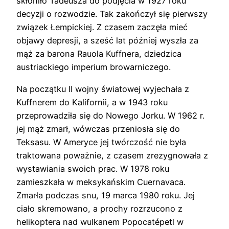
skłoniło Tadeusza do podjęcia w 1927 roku
decyzji o rozwodzie. Tak zakończył się pierwszy
związek Łempickiej. Z czasem zaczęła mieć
objawy depresji, a sześć lat później wyszła za
mąż za barona Rauola Kuffnera, dziedzica
austriackiego imperium browarniczego.
Na początku II wojny światowej wyjechała z
Kuffnerem do Kalifornii, a w 1943 roku
przeprowadziła się do Nowego Jorku. W 1962 r.
jej mąż zmarł, wówczas przeniosła się do
Teksasu. W Ameryce jej twórczość nie była
traktowana poważnie, z czasem zrezygnowała z
wystawiania swoich prac. W 1978 roku
zamieszkała w meksykańskim Cuernavaca.
Zmarła podczas snu, 19 marca 1980 roku. Jej
ciało skremowano, a prochy rozrzucono z
helikoptera nad wulkanem Popocatépetl w