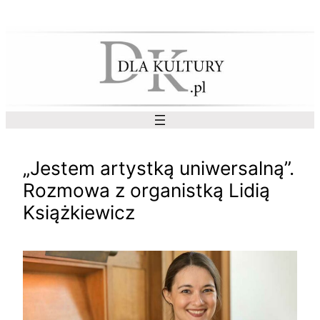
Przejdź
do
treści
„Jestem artystką uniwersalną”.
Rozmowa z organistką Lidią
Książkiewicz