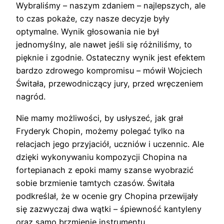
Wybraliśmy – naszym zdaniem – najlepszych, ale
to czas pokaże, czy nasze decyzje były
optymalne. Wynik głosowania nie był
jednomyślny, ale nawet jeśli się różniliśmy, to
pięknie i zgodnie. Ostateczny wynik jest efektem
bardzo zdrowego kompromisu – mówił Wojciech
Świtała, przewodniczący jury, przed wręczeniem
nagród.
Nie mamy możliwości, by usłyszeć, jak grał
Fryderyk Chopin, możemy polegać tylko na
relacjach jego przyjaciół, uczniów i uczennic. Ale
dzięki wykonywaniu kompozycji Chopina na
fortepianach z epoki mamy szanse wyobrazić
sobie brzmienie tamtych czasów. Świtała
podkreślał, że w ocenie gry Chopina przewijały
się zazwyczaj dwa wątki – śpiewność kantyleny
oraz samo brzmienie instrumentu,