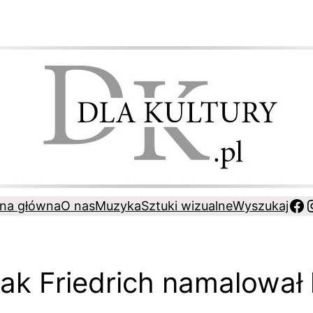
Fa
ona główna
O nas
Muzyka
Sztuki wizualne
Wyszukaj
Jak Friedrich namalował