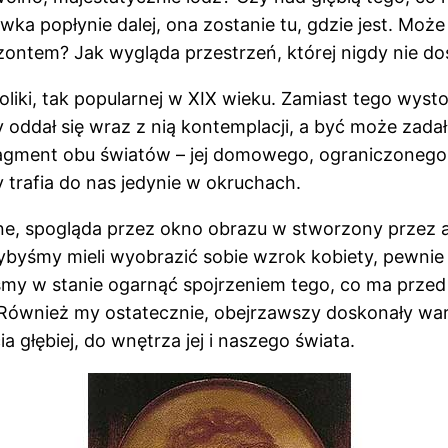
wka popłynie dalej, ona zostanie tu, gdzie jest. Moż
yzontem? Jak wygląda przestrzeń, której nigdy nie dosi
oliki, tak popularnej w XIX wieku. Zamiast tego wys
y oddał się wraz z nią kontemplacji, a być może zada
ragment obu światów – jej domowego, ograniczonego 
trafia do nas jedynie w okruchach.
line, spogląda przez okno obrazu w stworzony przez a
ybyśmy mieli wyobrazić sobie wzrok kobiety, pewnie
eśmy w stanie ogarnąć spojrzeniem tego, co ma przed
 Również my ostatecznie, obejrzawszy doskonały wars
głębiej, do wnętrza jej i naszego świata.