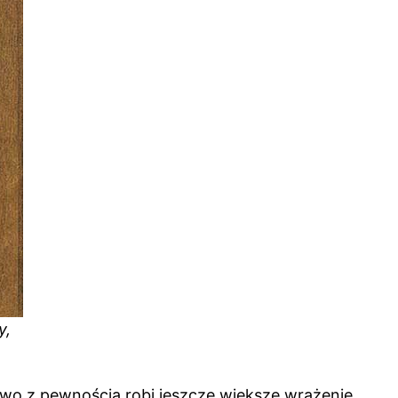
y,
ywo z pewnością robi jeszcze większe wrażenie.