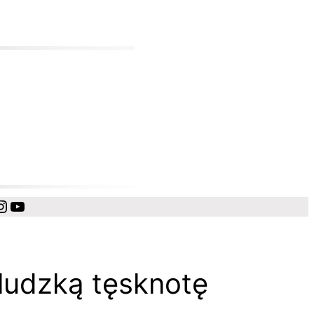
cebook
Instagram
YouTube
 ludzką tęsknotę