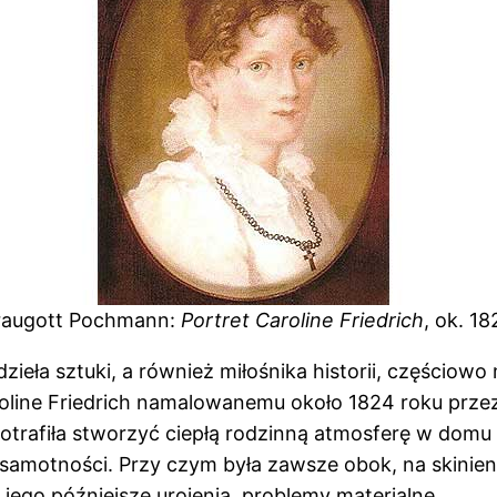
raugott Pochmann:
Portret Caroline Friedrich
, ok. 1
dzieła sztuki, a również miłośnika historii, częściow
Caroline Friedrich namalowanemu około 1824 roku prz
ki potrafiła stworzyć ciepłą rodzinną atmosferę w do
ę samotności. Przy czym była zawsze obok, na skinie
, jego późniejsze urojenia, problemy materialne.