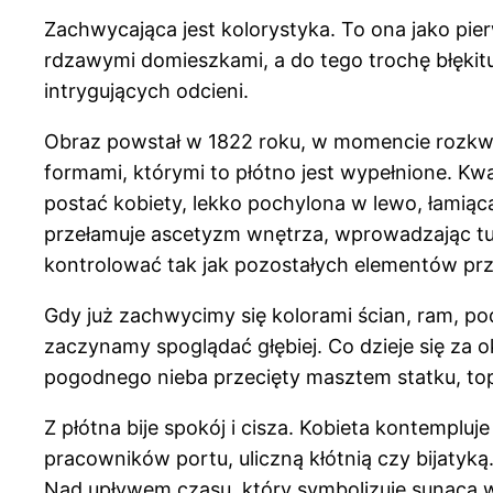
Zachwycająca jest kolorystyka. To ona jako pier
rdzawymi domieszkami, a do tego trochę błękitu
intrygujących odcieni.
Obraz powstał w 1822 roku, w momencie rozkwi
formami, którymi to płótno jest wypełnione. Kwa
postać kobiety, lekko pochylona w lewo, łamią
przełamuje ascetyzm wnętrza, wprowadzając tu tro
kontrolować tak jak pozostałych elementów pr
Gdy już zachwycimy się kolorami ścian, ram, podł
zaczynamy spoglądać głębiej. Co dzieje się za 
pogodnego nieba przecięty masztem statku, topo
Z płótna bije spokój i cisza. Kobieta kontempl
pracowników portu, uliczną kłótnią czy bijatyką
Nad upływem czasu, który symbolizuje sunąca w