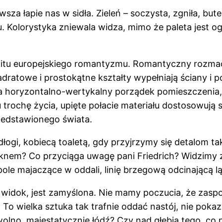
wsza łapie nas w sidła. Zieleń – soczysta, zgniła, b
. Kolorystyka zniewala widza, mimo że paleta jest 
tu europejskiego romantyzmu. Romantyczny rozmach
dratowe i prostokątne kształty wypełniają ściany i 
ca horyzontalno-wertykalny porządek pomieszczenia,
chę życia, upięte połacie materiału dostosowują się 
zedstawionego świata.
ogi, kobiecą toaletą, gdy przyjrzymy się detalom taki
oknem? Co przyciąga uwagę pani Friedrich? Widzimy 
le majaczące w oddali, linię brzegową odcinającą lą
uje widok, jest zamyślona. Nie mamy poczucia, że zas
. To wielka sztuka tak trafnie oddać nastój, nie pok
olno, majestatycznie łódź? Czy nad głębią tego, co