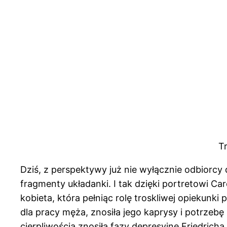
T
Dziś, z perspektywy już nie wyłącznie odbiorcy 
fragmenty układanki. I tak dzięki portretowi 
kobieta, która pełniąc rolę troskliwej opiekun
dla pracy męża, znosiła jego kaprysy i potrzeb
cierpliwością znosiła fazy depresyjne Friedricha