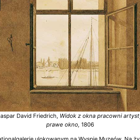
aspar David Friedrich,
Widok z okna pracowni artyst
prawe okno,
1806
 Nationalgalerie ulokowanym na Wyspie Muzeów. Na ż