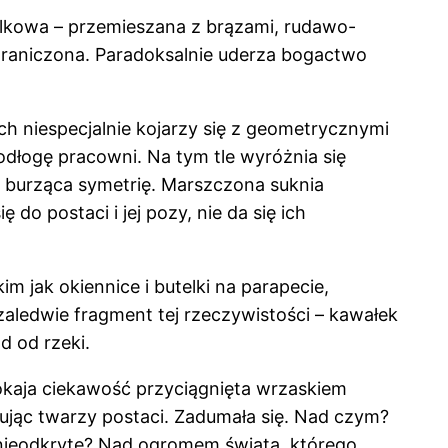
utelkowa – przemieszana z brązami, rudawo-
ograniczona. Paradoksalnie uderza bogactwo
 niespecjalnie kojarzy się z geometrycznymi
podłogę pracowni. Na tym tle wyróżnia się
 burząca symetrię. Marszczona suknia
do postaci i jej pozy, nie da się ich
m jak okiennice i butelki na parapecie,
zaledwie fragment tej rzeczywistości – kawałek
d od rzeki.
pokaja ciekawość przyciągnięta wrzaskiem
azując twarzy postaci. Zadumała się. Nad czym?
 nieodkryte? Nad ogromem świata, którego