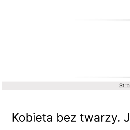
Przejdź
do
treści
Str
Kobieta bez twarzy. 