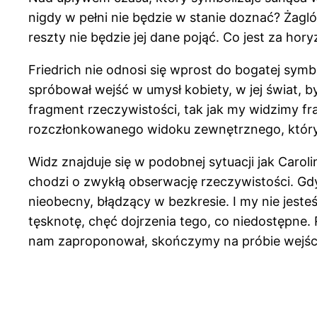
nigdy w pełni nie będzie w stanie doznać? Żagló
reszty nie będzie jej dane pojąć. Co jest za hor
Friedrich nie odnosi się wprost do bogatej symb
spróbował wejść w umysł kobiety, w jej świat, b
fragment rzeczywistości, tak jak my widzimy f
rozczłonkowanego widoku zewnętrznego, który 
Widz znajduje się w podobnej sytuacji jak Caro
chodzi o zwykłą obserwację rzeczywistości. Gd
nieobecny, błądzący w bezkresie. I my nie jest
tęsknotę, chęć dojrzenia tego, co niedostępne.
nam zaproponował, skończymy na próbie wejścia 