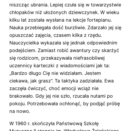
niszcząc ubrania. Lepiej czuła się w towarzystwie
chłopaków niż ułożonych dziewczynek. W wieku
kilku lat została wysłana na lekcje fortepianu.
Nauka przebiegała dość burzliwie. Zdarzało jej się
opuszczać zajęcia, czasem kilka z rzędu.
Nauczycielka wykazała się jednak odpowiednim
podejściem. Zamiast robić awantury czy skarżyć
się rodzicom, przekazywała niefrasobliwej
uczennicy karteczki z wiadomościami jak ta:
„Bardzo długo Cię nie widziałam. Jestem
ciekawa, jak grasz”. Ta taktyka zadziałała. Ewa
zaczęła ćwiczyć, choć emocji wciąż nie
brakowało. Gdy jej nie szło, rzucała nutami po
pokoju. Potrzebowała ochłonąć, by podjąć próbę
na nowo.
W 1960 r. skończyła Państwową Szkołę