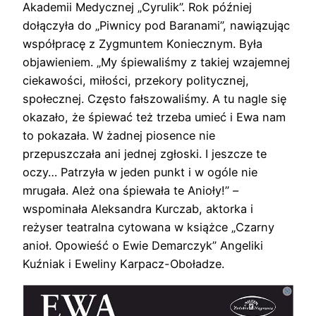
Akademii Medycznej „Cyrulik”. Rok później
dołączyła do „Piwnicy pod Baranami”, nawiązując
współpracę z Zygmuntem Koniecznym. Była
objawieniem. „My śpiewaliśmy z takiej wzajemnej
ciekawości, miłości, przekory politycznej,
społecznej. Często fałszowaliśmy. A tu nagle się
okazało, że śpiewać też trzeba umieć i Ewa nam
to pokazała. W żadnej piosence nie
przepuszczała ani jednej zgłoski. I jeszcze te
oczy… Patrzyła w jeden punkt i w ogóle nie
mrugała. Ależ ona śpiewała te Anioły!” –
wspominała Aleksandra Kurczab, aktorka i
reżyser teatralna cytowana w książce „Czarny
anioł. Opowieść o Ewie Demarczyk” Angeliki
Kuźniak i Eweliny Karpacz-Oboładze.