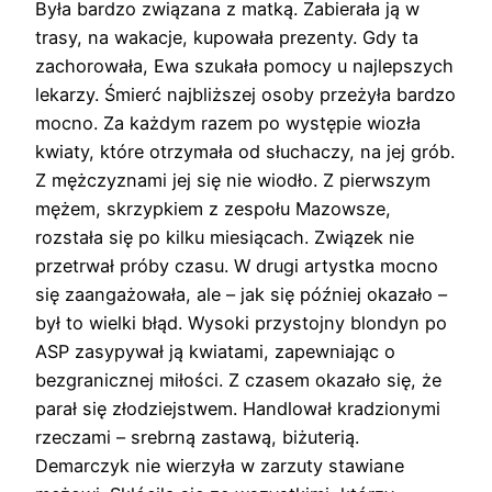
Była bardzo związana z matką. Zabierała ją w
trasy, na wakacje, kupowała prezenty. Gdy ta
zachorowała, Ewa szukała pomocy u najlepszych
lekarzy. Śmierć najbliższej osoby przeżyła bardzo
mocno. Za każdym razem po występie wiozła
kwiaty, które otrzymała od słuchaczy, na jej grób.
Z mężczyznami jej się nie wiodło. Z pierwszym
mężem, skrzypkiem z zespołu Mazowsze,
rozstała się po kilku miesiącach. Związek nie
przetrwał próby czasu. W drugi artystka mocno
się zaangażowała, ale – jak się później okazało –
był to wielki błąd. Wysoki przystojny blondyn po
ASP zasypywał ją kwiatami, zapewniając o
bezgranicznej miłości. Z czasem okazało się, że
parał się złodziejstwem. Handlował kradzionymi
rzeczami – srebrną zastawą, biżuterią.
Demarczyk nie wierzyła w zarzuty stawiane