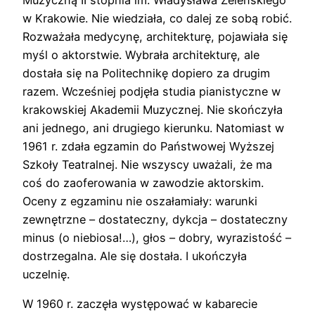
Muzyczną II stopnia im. Władysława Żeleńskiego
w Krakowie. Nie wiedziała, co dalej ze sobą robić.
Rozważała medycynę, architekturę, pojawiała się
myśl o aktorstwie. Wybrała architekturę, ale
dostała się na Politechnikę dopiero za drugim
razem. Wcześniej podjęła studia pianistyczne w
krakowskiej Akademii Muzycznej. Nie skończyła
ani jednego, ani drugiego kierunku. Natomiast w
1961 r. zdała egzamin do Państwowej Wyższej
Szkoły Teatralnej. Nie wszyscy uważali, że ma
coś do zaoferowania w zawodzie aktorskim.
Oceny z egzaminu nie oszałamiały: warunki
zewnętrzne – dostateczny, dykcja – dostateczny
minus (o niebiosa!…), głos – dobry, wyrazistość –
dostrzegalna. Ale się dostała. I ukończyła
uczelnię.
W 1960 r. zaczęła występować w kabarecie