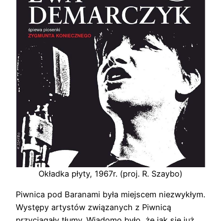
Okładka płyty, 1967r. (proj. R. Szaybo)
Piwnica pod Baranami była miejscem niezwykłym.
Występy artystów związanych z Piwnicą
przyciągały tłumy. Wiadomo było, że jak się już