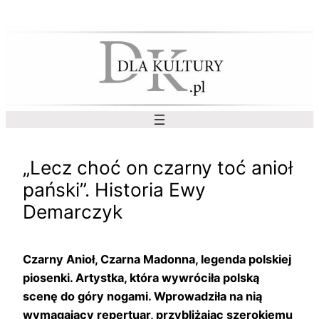
Przejdź
do
treści
„Lecz choć on czarny toć anioł
pański”. Historia Ewy
Demarczyk
Czarny Anioł, Czarna Madonna, legenda polskiej
piosenki. Artystka, która wywróciła polską
scenę do góry nogami. Wprowadziła na nią
wymagający repertuar, przybliżając szerokiemu