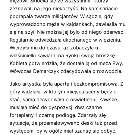
mężowi. Skłóciła się ze wszystkimi, którzy
zeznawali na jego niekorzyść. Na komisariacie
podrapała twarze milicjantów. W sądzie, gdy
wyprowadzono męża w kajdankach, zawiesiła mu
się na szyi. Nie można jej było od niego oderwać.
Regularnie odwiedzała ukochanego w więzieniu.
Wierzyła mu do czasu, aż zobaczyła u
właścicielki kawiarni na Rynku swoją broszkę.
Kobieta potwierdziła, że dostała ją od męża Ewy.
Wówczas Demarczyk zdecydowała o rozwodzie.
Jako artystka była uparta i bezkompromisowa. Z
góry widziała, w którym miejscu sceny będzie
stać, sama decydowała o oświetleniu. Zawsze
musiała mieć do dyspozycji dwa czarne
fortepiany. I czarną podłogę. Zdarzały się
sytuacje, że przemalowywano deski tuż przed
występem, by w ogóle miał szansę się odbyć.