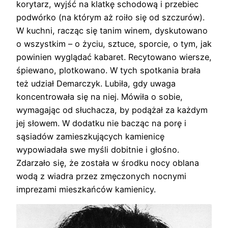
korytarz, wyjść na klatkę schodową i przebiec
podwórko (na którym aż roiło się od szczurów).
W kuchni, racząc się tanim winem, dyskutowano
o wszystkim – o życiu, sztuce, sporcie, o tym, jak
powinien wyglądać kabaret. Recytowano wiersze,
śpiewano, plotkowano. W tych spotkania brała
też udział Demarczyk. Lubiła, gdy uwaga
koncentrowała się na niej. Mówiła o sobie,
wymagając od słuchacza, by podążał za każdym
jej słowem. W dodatku nie bacząc na porę i
sąsiadów zamieszkujących kamienicę
wypowiadała swe myśli dobitnie i głośno.
Zdarzało się, że została w środku nocy oblana
wodą z wiadra przez zmęczonych nocnymi
imprezami mieszkańców kamienicy.