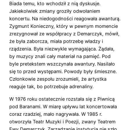
Biada temu, kto wchodził z nią dyskusje.
Jakiekolwiek zmiany groziły odwołaniem
koncertu. Na niedogodności reagowała awanturą.
Zygmunt Konieczny, który w pewnym momencie
zrezygnował ze współpracy z Demarczyk, mówił,
że była zaborcza, miała potrzebę władzy i
rządzenia. Była niezwykle wymagająca. Żądała,
by muzycy znali cały materiał na pamięć. Pod
byle pretekstem wszczynała awantury. Nasilało
się to przed występami. Powody były śmieszne.
Członkowie zespołu zrozumieli, że artystka
reaguje tak, bo potrzebuje adrenaliny.
W 1976 roku ostatecznie rozstała się z Piwnicą
pod Baranami. W miarę upływu lat koncertowała
coraz rzadziej, mało nagrywała. W 1985 r.
otworzyła Teatr Muzyki i Poezji, zwany Teatrem
Ewy Demarczyk. Zarządzanie instytucją nie szło