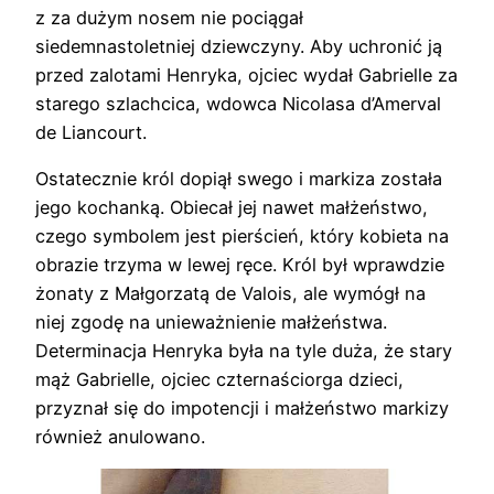
z za dużym nosem nie pociągał
siedemnastoletniej dziewczyny. Aby uchronić ją
przed zalotami Henryka, ojciec wydał Gabrielle za
starego szlachcica, wdowca Nicolasa d’Amerval
de Liancourt.
Ostatecznie król dopiął swego i markiza została
jego kochanką. Obiecał jej nawet małżeństwo,
czego symbolem jest pierścień, który kobieta na
obrazie trzyma w lewej ręce. Król był wprawdzie
żonaty z Małgorzatą de Valois, ale wymógł na
niej zgodę na unieważnienie małżeństwa.
Determinacja Henryka była na tyle duża, że stary
mąż Gabrielle, ojciec czternaściorga dzieci,
przyznał się do impotencji i małżeństwo markizy
również anulowano.