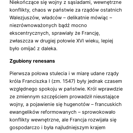
Niekończące się wojny z sąsiadami, wewnętrzne
konflikty, chaos w państwie za rządów ostatnich
Walezjuszów, władców – delikatnie mówiąc –
niezrównoważonych bądź mocno
ekscentrycznych, sprawiały że Francję,
zwłaszcza w drugiej połowie XVI wieku, lepiej
było omijać z daleka.
Zgubiony renesans
Pierwsza połowa stulecia i w miarę udane rządy
króla Franciszka I (zm. 1547) były jednak czasem
względnego spokoju w państwie. Król wprawdzie
ze zmiennym szczęściem prowadził nieustające
wojny, a pojawienie się hugenotów – francuskich
ewangelików reformowanych – sprowokowało
konflikty wewnętrzne, ale Francja rozwijała się
gospodarczo i była najludniejszym krajem