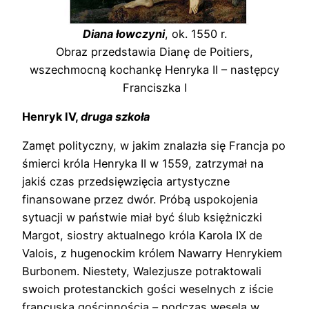
Diana łowczyni
, ok. 1550 r.
Obraz przedstawia Dianę de Poitiers,
wszechmocną kochankę Henryka II – następcy
Franciszka I
Henryk IV,
druga szkoła
Zamęt polityczny, w jakim znalazła się Francja po
śmierci króla Henryka II w 1559, zatrzymał na
jakiś czas przedsięwzięcia artystyczne
finansowane przez dwór. Próbą uspokojenia
sytuacji w państwie miał być ślub księżniczki
Margot, siostry aktualnego króla Karola IX de
Valois, z hugenockim królem Nawarry Henrykiem
Burbonem. Niestety, Walezjusze potraktowali
swoich protestanckich gości weselnych z iście
francuską gościnnością – podczas wesela w