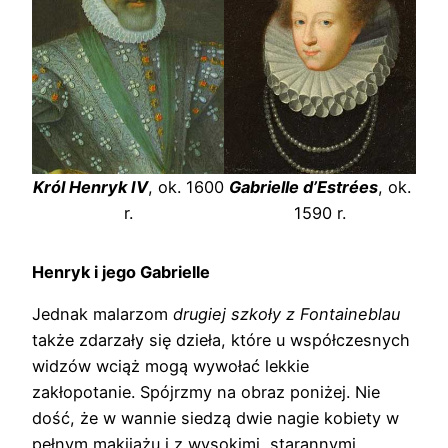
Król Henryk IV
, ok. 1600
Gabrielle d’Estrées
, ok.
r.
1590 r.
Henryk i jego Gabrielle
Jednak malarzom
drugiej szkoły z Fontaineblau
także zdarzały się dzieła, które u współczesnych
widzów wciąż mogą wywołać lekkie
zakłopotanie. Spójrzmy na obraz poniżej. Nie
dość, że w wannie siedzą dwie nagie kobiety w
pełnym makijażu i z wysokimi, starannymi