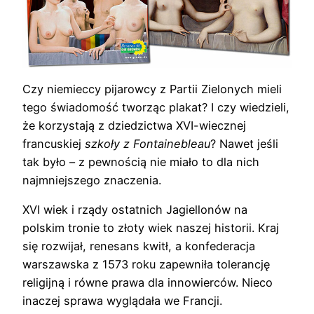
Czy niemieccy pijarowcy z Partii Zielonych mieli
tego świadomość tworząc plakat? I czy wiedzieli,
że korzystają z dziedzictwa XVI-wiecznej
francuskiej
szkoły z Fontainebleau
? Nawet jeśli
tak było – z pewnością nie miało to dla nich
najmniejszego znaczenia.
XVI wiek i rządy ostatnich Jagiellonów na
polskim tronie to złoty wiek naszej historii. Kraj
się rozwijał, renesans kwitł, a konfederacja
warszawska z 1573 roku zapewniła tolerancję
religijną i równe prawa dla innowierców. Nieco
inaczej sprawa wyglądała we Francji.