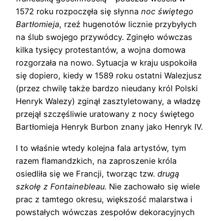
1572 roku rozpoczęła się słynna
noc świętego
Bartłomieja
, rzeź hugenotów licznie przybyłych
na ślub swojego przywódcy. Zginęło wówczas
kilka tysięcy protestantów, a wojna domowa
rozgorzała na nowo. Sytuacja w kraju uspokoiła
się dopiero, kiedy w 1589 roku ostatni Walezjusz
(przez chwilę także bardzo nieudany król Polski
Henryk Walezy) zginął zasztyletowany, a władzę
przejął szczęśliwie uratowany z nocy świętego
Bartłomieja Henryk Burbon znany jako Henryk IV.
I to właśnie wtedy kolejna fala artystów, tym
razem flamandzkich, na zaproszenie króla
osiedliła się we Francji, tworząc tzw.
drugą
szkołę z Fontainebleau.
Nie zachowało się wiele
prac z tamtego okresu, większość malarstwa i
powstałych wówczas zespołów dekoracyjnych