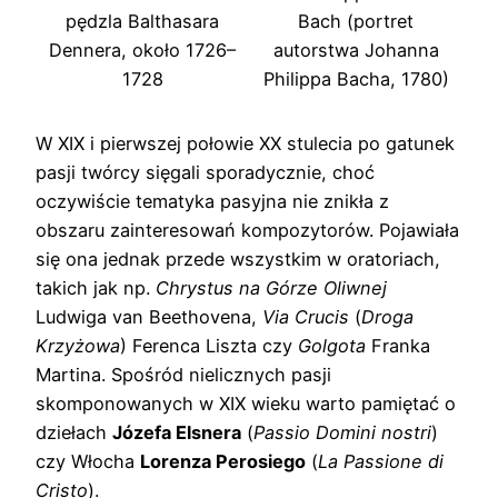
pędzla Balthasara
Bach (portret
Dennera, około 1726–
autorstwa Johanna
1728
Philippa Bacha, 1780)
W XIX i pierwszej połowie XX stulecia po gatunek
pasji twórcy sięgali sporadycznie, choć
oczywiście tematyka pasyjna nie znikła z
obszaru zainteresowań kompozytorów. Pojawiała
się ona jednak przede wszystkim w oratoriach,
takich jak np.
Chrystus na Górze Oliwnej
Ludwiga van Beethovena,
Via Crucis
(
Droga
Krzyżowa
) Ferenca Liszta czy
Golgota
Franka
Martina. Spośród nielicznych pasji
skomponowanych w XIX wieku warto pamiętać o
dziełach
Józefa Elsnera
(
Passio Domini nostri
)
czy Włocha
Lorenza Perosiego
(
La Passione di
Cristo
).