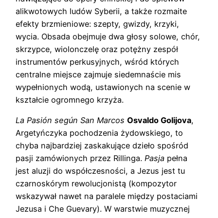
alikwotowych ludów Syberii, a także rozmaite
efekty brzmieniowe: szepty, gwizdy, krzyki,
wycia. Obsada obejmuje dwa głosy solowe, chór,
skrzypce, wiolonczelę oraz potężny zespół
instrumentów perkusyjnych, wśród których
centralne miejsce zajmuje siedemnaście mis
wypełnionych wodą, ustawionych na scenie w
kształcie ogromnego krzyża.
La Pasión según San Marcos
Osvaldo Golijova
,
Argetyńczyka pochodzenia żydowskiego, to
chyba najbardziej zaskakujące dzieło spośród
pasji zamówionych przez Rillinga.
Pasja
pełna
jest aluzji do współczesności, a Jezus jest tu
czarnoskórym rewolucjonistą (kompozytor
wskazywał nawet na paralele między postaciami
Jezusa i Che Guevary). W warstwie muzycznej