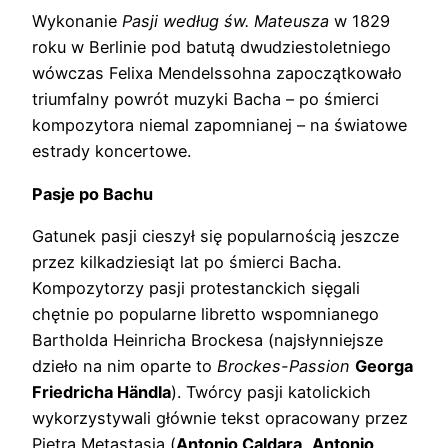
Wykonanie
Pasji według św. Mateusza
w 1829
roku w Berlinie pod batutą dwudziestoletniego
wówczas Felixa Mendelssohna zapoczątkowało
triumfalny powrót muzyki Bacha – po śmierci
kompozytora niemal zapomnianej – na światowe
estrady koncertowe.
Pasje po Bachu
Gatunek pasji cieszył się popularnością jeszcze
przez kilkadziesiąt lat po śmierci Bacha.
Kompozytorzy pasji protestanckich sięgali
chętnie po popularne libretto wspomnianego
Bartholda Heinricha Brockesa (najsłynniejsze
dzieło na nim oparte to
Brockes-Passion
Georga
Friedricha Händla
). Twórcy pasji katolickich
wykorzystywali głównie tekst opracowany przez
Pietra Metastasia (
Antonio Caldara
,
Antonio