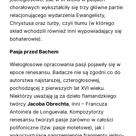
chorałowych wykształciły się trzy główne partie:
relacjonującego wydarzenia Ewangelisty,
Chrystusa oraz
turby
, czyli tłumu (w którego
skład wchodzili również inni wypowiadający się
bohaterowie).
Pasja przed Bachem
Wielogłosowe opracowania pasji pojawiły się w
epoce renesansu. Badacze nie są zgodni co do
autorstwa najstarszej, czterogłosowej,
pochodzącej z pierwszych lat XVI wieku.
Niektórzy uważają ją za dzieło flamandzkiego
twórcy
Jacoba Obrechta
, inni – Francuza
Antoine’a de Longuevala. Kompozytorzy
renesansu tworzyli pasje zarówno w całości
polifoniczne (tzw. pasje motetowe), jak i
wykorzystujące naprzemiennie fragmenty jedno-