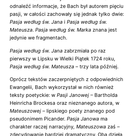
odnaleźć informacje, że Bach był autorem pięciu
pasji, w całości zachowały się jednak tylko dwie:
Pasja według św. Jana
i
Pasja według św.
Mateusza
.
Pasja według św. Marka
znana jest
jedynie we fragmentach.
Pasja według św. Jana
zabrzmiała po raz
pierwszy w Lipsku w Wielki Piątek 1724 roku,
Pasja według św. Mateusza
– trzy lata później.
Oprócz tekstów zaczerpniętych z odpowiednich
Ewangelii, Bach wykorzystał w nich również
teksty poetyckie: w
Pasji
Janowej
– Bartholda
Heinricha Brockesa oraz nieznanego autora, w
Mateuszowej
– lipskiego poety znanego pod
pseudonimem Picander.
Pasja Janowa
ma
charakter raczej narracyjny,
Mateuszowa
zaś –
zdecydowanie bardziej dramatyczny. Oba dzieła