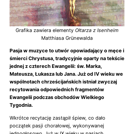
Grafika zawiera elementy
Ołtarza z Isenheim
Matthiasa Grünewalda
Pasja w muzyce to utwór opowiadający o męce i
śmierci Chrystusa, tradycyjnie oparty na tekście
jednej z czterech Ewangelii: św. Marka,
Mateusza, Łukasza lub Jana. Już od IV wieku we
wspólnotach chrześcijańskich istniał zwyczaj
recytowania odpowiednich fragmentów
Ewangelii podczas obchodów Wielkiego
Tygodnia.
Wkrótce recytację zastąpił śpiew, co dało
początek pasji chorałowej, wykonywanej
jednogłosowo. Już w IX wieku w pasjach