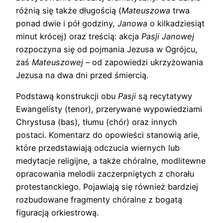
różnią się także długością (
Mateuszowa
trwa
ponad dwie i pół godziny,
Janowa
o kilkadziesiąt
minut krócej) oraz treścią: akcja
Pasji Janowej
rozpoczyna się od pojmania Jezusa w Ogrójcu,
zaś
Mateuszowej
– od zapowiedzi ukrzyżowania
Jezusa na dwa dni przed śmiercią.
Podstawą konstrukcji obu
Pasji
są recytatywy
Ewangelisty (tenor), przerywane wypowiedziami
Chrystusa (bas), tłumu (chór) oraz innych
postaci. Komentarz do opowieści stanowią arie,
które przedstawiają odczucia wiernych lub
medytacje religijne, a także chóralne, modlitewne
opracowania melodii zaczerpniętych z chorału
protestanckiego. Pojawiają się również bardziej
rozbudowane fragmenty chóralne z bogatą
figuracją orkiestrową.