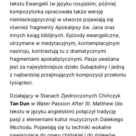
tekstu Ewangelii (w języku rosyjskim, później
kompozytorka opracowała także wersję
niemieckojęzyczną) w utworze pojawiają się
również fragmenty
Apokalipsy św. Jana
oraz
innych ksiąg biblijnych. Epizody ewangeliczne,
utrzymane w medytacyjnym, kontemplacyjnym
nastroju, kontrastują tu z dramatycznymi
fragmentami apokaliptycznymi.
Pasja
uważana
jest za najwybitniejsze dzieło Gubajduliny i jedną
z najbardziej przejmujących kompozycji przełomu
tysiącleci.
Działający w Stanach Zjednoczonych Chińczyk
Tan Dun
w
Water Passion After St. Matthew
(do
tekstu w języku angielskim) połączył tradycję
pasji z elementami kultur muzycznych Dalekiego
Wschodu. Pojawiają się tu techniki wokalne
nawiązujące do opery chińskiej i do śpiewów