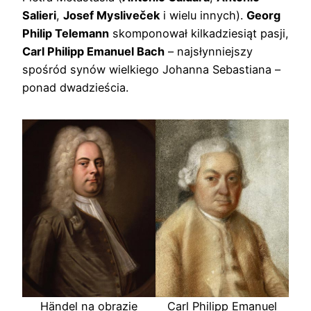
Salieri
,
Josef Mysliveček
i wielu innych).
Georg
Philip Telemann
skomponował kilkadziesiąt pasji,
Carl Philipp Emanuel Bach
– najsłynniejszy
spośród synów wielkiego Johanna Sebastiana –
ponad dwadzieścia.
Händel na obrazie
Carl Philipp Emanuel