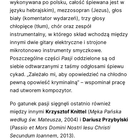
wykonywana po polsku, całość śpiewana jest w
języku hebrajskim), mezzosopran (Jezus), głos
biały (komentator wydarzeń), trzy głosy
chłopięce (tłum), chór oraz zespół
instrumentalny, w którego skład wchodzą między
innymi dwie gitary elektryczne i strojone
mikrotonowo instrumenty smyczkowe.
Poszczególne części
Pasji
oddzielone są od
siebie odtwarzanymi z taśmy odgłosami śpiewu
cykad. „Zależało mi, aby opowiedzieć na chłodno
pewną opowieść kryminalną” – wspominał pracę
nad utworem kompozytor.
Po gatunek pasji sięgnęli ostatnio również
między innymi
Krzysztof Knittel
(
Męka Pańska
według św. Mateusza
, 2004) i
Dariusz Przybylski
(
Passio et Mors Domini Nostri Iesu Christi
Secundum Ioannem
, 2013).