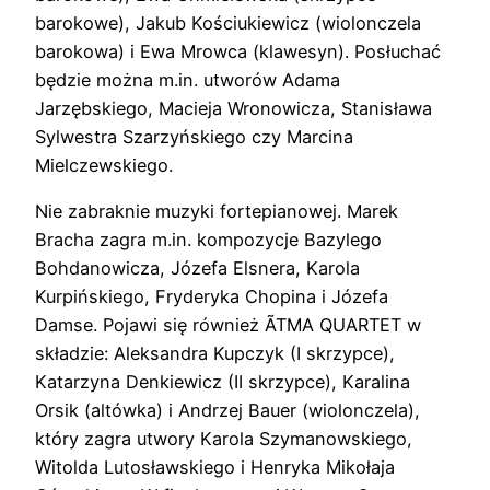
barokowe), Jakub Kościukiewicz (wiolonczela
barokowa) i Ewa Mrowca (klawesyn). Posłuchać
będzie można m.in. utworów Adama
Jarzębskiego, Macieja Wronowicza, Stanisława
Sylwestra Szarzyńskiego czy Marcina
Mielczewskiego.
Nie zabraknie muzyki fortepianowej. Marek
Bracha zagra m.in. kompozycje Bazylego
Bohdanowicza, Józefa Elsnera, Karola
Kurpińskiego, Fryderyka Chopina i Józefa
Damse. Pojawi się również ÃTMA QUARTET w
składzie: Aleksandra Kupczyk (I skrzypce),
Katarzyna Denkiewicz (II skrzypce), Karalina
Orsik (altówka) i Andrzej Bauer (wiolonczela),
który zagra utwory Karola Szymanowskiego,
Witolda Lutosławskiego i Henryka Mikołaja