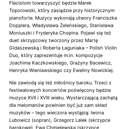
Flecistom towarzyszyć będzie Marek
Toporowski, który zasiądzie przy historycznym
pianoforte. Muzycy wykonają utwory Franciszka
Dopplera, Władysława Żeleńskiego, Stanisława
Moniuszki i Fryderyka Chopina. Pojawi się też
duet skrzypcowy tworzony przez Martę
Gidaszewską i Roberta Łaguniaka – Polish Violin
Duo, który zaprezentuje m.in. kompozycje
Joachima Kaczkowskiego, Grażyny Bacewicz,
Henryka Wieniawskiego czy Eweliny Nowickiej.
Nie zawiodą się też miłośnicy baroku. Trzeci z
festiwalowych koncertów poświęcony będzie
muzyce XVII i XVIII wieku. Wystarczającą zachętą
dla melomanów powinien być już sam skład
muzyków – tego wieczora wystąpią: Iwona
Lubowicz (sopran), Grzegorz Lalek (skrzypce
barokowe), Ewa Chmielewska (skrzypce