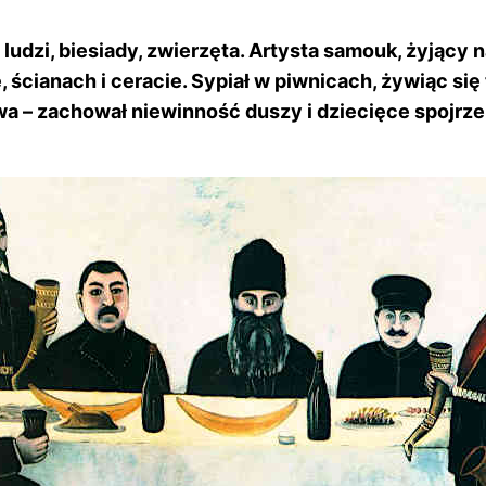
 ludzi, biesiady, zwierzęta. Artysta samouk, żyjący 
 ścianach i ceracie. Sypiał w piwnicach, żywiąc się
wa – zachował niewinność duszy i dziecięce spojrze