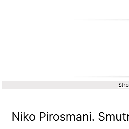
Przejdź
do
treści
Str
Niko Pirosmani. Smutn