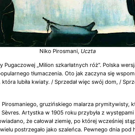
Niko Pirosmani,
Uczta
łły Pugaczowej „Milion szkarłatnych róż”. Polska wer
 popularnego tłumaczenia. Oto jak zaczyna się wspomn
, która lubiła kwiaty. / Sprzedał więc swój dom, / Sprz
iko Pirosmaniego, gruzińskiego malarza prymitywisty,
 Sèvres. Artystka w 1905 roku przybyła z występami d
wiadano, że całował ziemię, po której wcześniej stąp
 wielu postrzegało jako szaleńca. Pewnego dnia pod 