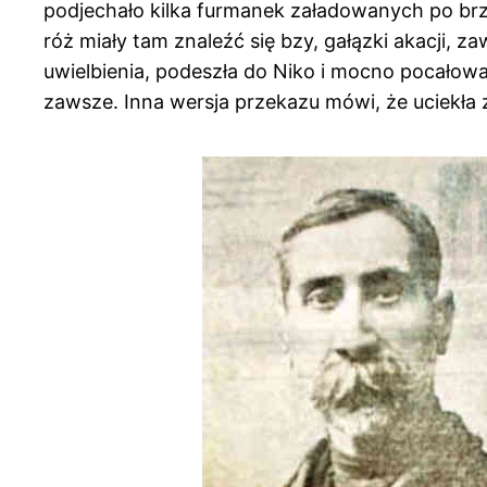
podjechało kilka furmanek załadowanych po brze
róż miały tam znaleźć się bzy, gałązki akacji, z
uwielbienia, podeszła do Niko i mocno pocałowała
zawsze. Inna wersja przekazu mówi, że uciekła