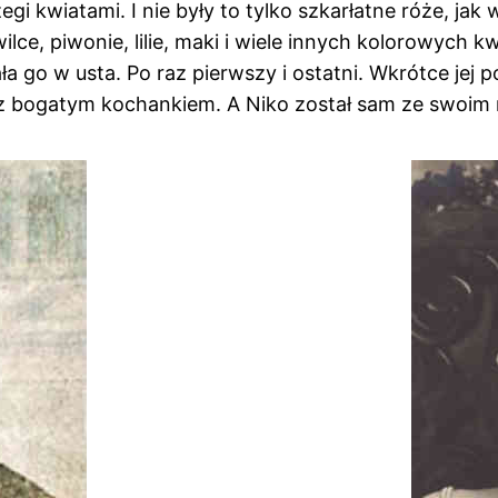
gi kwiatami. I nie były to tylko szkarłatne róże, j
awilce, piwonie, lilie, maki i wiele innych kolorowych
 go w usta. Po raz pierwszy i ostatni. Wkrótce jej po
 z bogatym kochankiem. A Niko został sam ze swoim