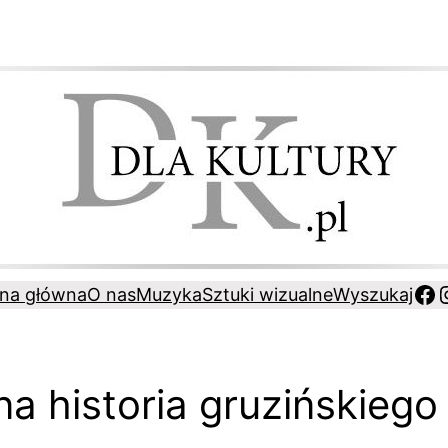
Fa
ona główna
O nas
Muzyka
Sztuki wizualne
Wyszukaj
a historia gruzińskiego 