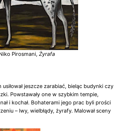
Niko Pirosmani,
Żyrafa
usiłował jeszcze zarabiać, bieląc budynki czy
razki. Powstawały one w szybkim tempie,
ał i kochał. Bohaterami jego prac byli prości
rzeniu – lwy, wielbłądy, żyrafy. Malował sceny