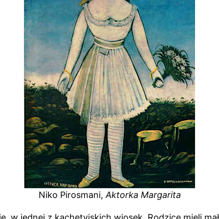
Niko Pirosmani,
Aktorka Margarita
ie, w jednej z kachetyjskich wiosek. Rodzice mieli mał