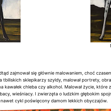
 Odtąd zajmował się głównie malowaniem, choć czasem 
 tbiliskich sklepikarzy szyldy, malował portrety, ob
a kawałek chleba czy alkohol. Malował życie, które zn
ybacy, wieśniacy. I zwierzęta o ludzkim głębokim spoj
tał nawet cykl poświęcony damom lekkich obyczajów.