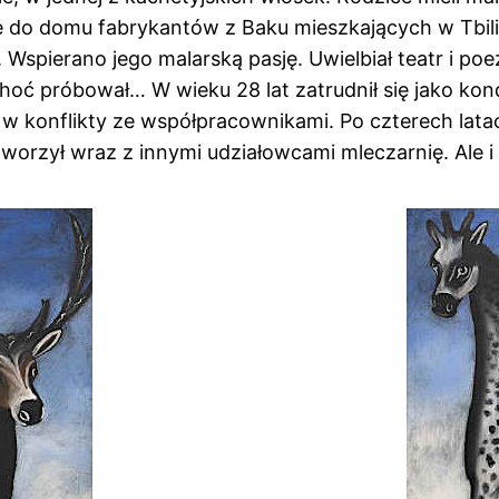
ę do domu fabrykantów z Baku mieszkających w Tbil
 Wspierano jego malarską pasję. Uwielbiał teatr i po
Choć próbował… W wieku 28 lat zatrudnił się jako kond
 w konflikty ze współpracownikami. Po czterech lata
worzył wraz z innymi udziałowcami mleczarnię. Ale i 