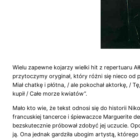
Wielu zapewne kojarzy wielki hit z repertuaru A
przytoczymy oryginał, który różni się nieco od
Miał chatkę i płótna, / ale pokochał aktorkę, / Tę
kupił / Całe morze kwiatów”.
Mało kto wie, że tekst odnosi się do historii N
francuskiej tancerce i śpiewaczce Marguerite de
bezskutecznie próbował zdobyć jej uczucie. Opo
ją. Ona jednak gardziła ubogim artystą, którego