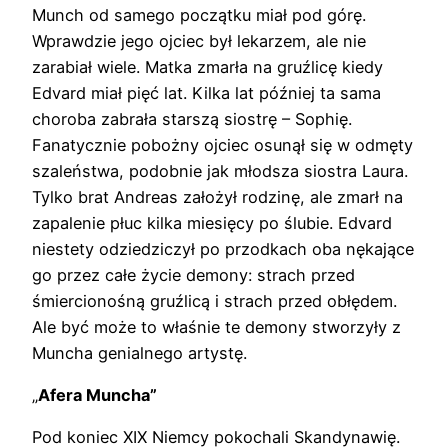
Munch od samego początku miał pod górę.
Wprawdzie jego ojciec był lekarzem, ale nie
zarabiał wiele. Matka zmarła na gruźlicę kiedy
Edvard miał pięć lat. Kilka lat później ta sama
choroba zabrała starszą siostrę – Sophię.
Fanatycznie pobożny ojciec osunął się w odmęty
szaleństwa, podobnie jak młodsza siostra Laura.
Tylko brat Andreas założył rodzinę, ale zmarł na
zapalenie płuc kilka miesięcy po ślubie. Edvard
niestety odziedziczył po przodkach oba nękające
go przez całe życie demony: strach przed
śmiercionośną gruźlicą i strach przed obłędem.
Ale być może to właśnie te demony stworzyły z
Muncha genialnego artystę.
„
Afera Muncha”
Pod koniec XIX Niemcy pokochali Skandynawię.