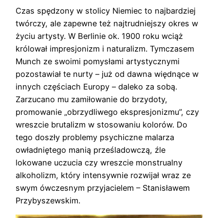
Czas spędzony w stolicy Niemiec to najbardziej
twórczy, ale zapewne też najtrudniejszy okres w
życiu artysty. W Berlinie ok. 1900 roku wciąż
królował impresjonizm i naturalizm. Tymczasem
Munch ze swoimi pomysłami artystycznymi
pozostawiał te nurty – już od dawna więdnące w
innych częściach Europy – daleko za sobą.
Zarzucano mu zamiłowanie do brzydoty,
promowanie „obrzydliwego ekspresjonizmu”, czy
wreszcie brutalizm w stosowaniu kolorów. Do
tego doszły problemy psychiczne malarza
owładniętego manią prześladowczą, źle
lokowane uczucia czy wreszcie monstrualny
alkoholizm, który intensywnie rozwijał wraz ze
swym ówczesnym przyjacielem – Stanisławem
Przybyszewskim.