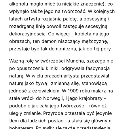
alkoholu mogło mieć tu niejakie znaczenie), co
wpłynęło także jego na twórczość. W kolejnych
latach artysta rozjaśnia paletę, a obsesyjną i
rozedrganą linię powoli zastępuje secesyjną
dekoracyjnością. Co więcej – kobieta na jego
obrazach, ten demon niszczący mężczyznę,
przestaje być tak demoniczna, jak do tej pory.
Ważną rolę w twórczości Muncha, szczególnie
po opuszczeniu kliniki, odgrywała fascynacja
naturą. W wielu pracach artysta przedstawiał
naturę jako żywą i zmienną siłę, stanowiącą
jedność z człowiekiem. W 1909 roku malarz na
stałe wrócił do Norwegii, i jego krajobrazy –
podobnie jak cała jego twórczość – również
uległy zmianie. Przyroda przestała być jedynie
tłem dla ludzkich postaci, a stała się głównym
bohaterem. Pojawiły się także przedstawienia