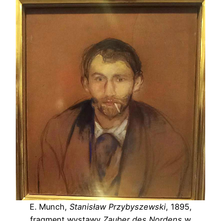
E. Munch,
Stanisław Przybyszewski
, 1895,
fragment wystawy
Zauber des Nordens
w