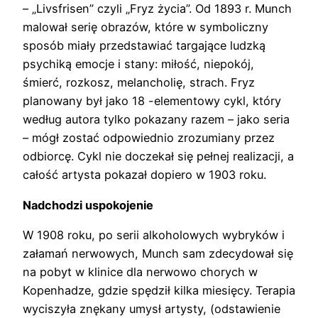
– „Livsfrisen” czyli „Fryz życia”. Od 1893 r. Munch
malował serię obrazów, które w symboliczny
sposób miały przedstawiać targające ludzką
psychiką emocje i stany: miłość, niepokój,
śmierć, rozkosz, melancholię, strach. Fryz
planowany był jako 18 -elementowy cykl, który
według autora tylko pokazany razem – jako seria
– mógł zostać odpowiednio zrozumiany przez
odbiorcę. Cykl nie doczekał się pełnej realizacji, a
całość artysta pokazał dopiero w 1903 roku.
Nadchodzi uspokojenie
W 1908 roku, po serii alkoholowych wybryków i
załamań nerwowych, Munch sam zdecydował się
na pobyt w klinice dla nerwowo chorych w
Kopenhadze, gdzie spędził kilka miesięcy. Terapia
wyciszyła znękany umysł artysty, (odstawienie