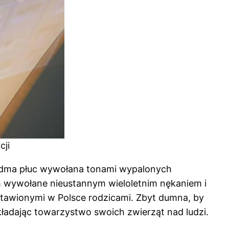
cji
ozedma płuc wywołana tonami wypalonych
ym wywołane nieustannym wieloletnim nękaniem i
tawionymi w Polsce rodzicami. Zbyt dumna, by
dkładając towarzystwo swoich zwierząt nad ludzi.