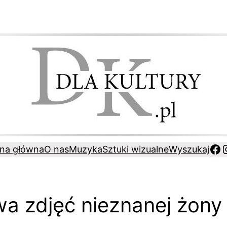
Fa
ona główna
O nas
Muzyka
Sztuki wizualne
Wyszukaj
wa zdjęć nieznanej żon