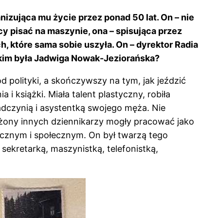
nizująca mu życie przez ponad 50 lat. On – nie
y pisać na maszynie, ona – spisująca przez
h, które sama sobie uszyła. On – dyrektor Radia
, kim była Jadwiga Nowak-Jeziorańska?
od polityki, a skończywszy na tym, jak jeździć
książki. Miała talent plastyczny, robiła
radczynią i asystentką swojego męża. Nie
 żony innych dziennikarzy mogły pracować jako
tycznym i społecznym. On był twarzą tego
ekretarką, maszynistką, telefonistką,