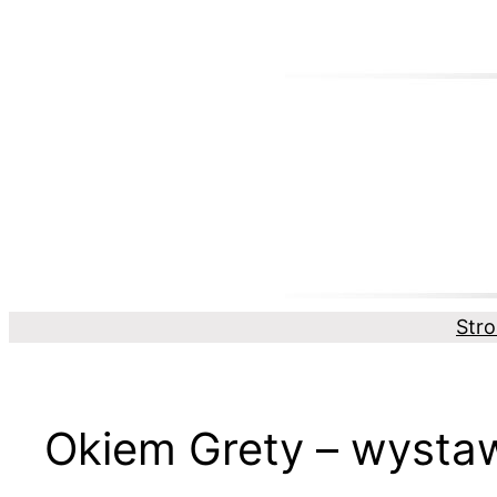
Przejdź
do
treści
Str
Okiem Grety – wysta