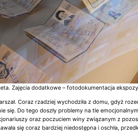
eta. Zajęcia dodatkowe – fotodokumentacja ekspozy
ogarszał. Coraz rzadziej wychodziła z domu, gdyż r
nie się. Do tego doszły problemy na tle emocjonaln
jonariuszy oraz poczuciem winy związanym z pozos
awała się coraz bardziej niedostępna i oschła, prze