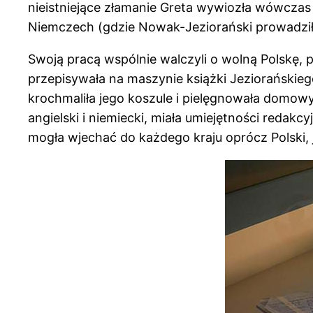
nieistniejące złamanie Greta wywiozła wówczas 
Niemczech (gdzie Nowak-Jeziorański prowadził 
Swoją pracą wspólnie walczyli o wolną Polskę, p
przepisywała na maszynie książki Jeziorańskie
krochmaliła jego koszule i pielęgnowała domo
angielski i niemiecki, miała umiejętności redakc
mogła wjechać do każdego kraju oprócz Polski,