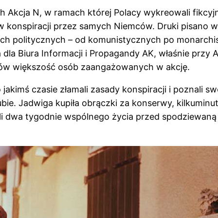
ch Akcja N, w ramach której Polacy wykreowali fikc
w konspiracji przez samych Niemców. Druki pisano w 
h politycznych – od komunistycznych po monarchisty
dla Biura Informacji i Propagandy AK, właśnie przy A
imów większość osób zaangażowanych w akcję.
jakimś czasie złamali zasady konspiracji i poznali s
lubie. Jadwiga kupiła obrączki za konserwy, kilkumin
 dwa tygodnie wspólnego życia przed spodziewaną ś