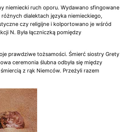
yjny niemiecki ruch oporu. Wydawano sfingowane
różnych dialektach języka niemieckiego,
czne czy religijne i kolportowano je wśród
kcji N. Była łączniczką pomiędzy
woje prawdziwe tożsamości. Śmierć siostry Grety
utowa ceremonia ślubna odbyła się między
miercią z rąk Niemców. Przeżyli razem