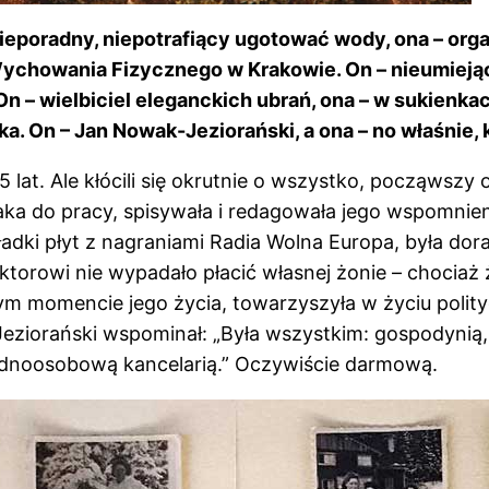
ieporadny, niepotrafiący ugotować wody, ona – orga
Wychowania Fizycznego w Krakowie. On – nieumiejąc
On – wielbiciel eleganckich ubrań, ona – w sukienkac
ka. On – Jan Nowak-Jeziorański, a ona – no właśnie
lat. Ale kłócili się okrutnie o wszystko, począwszy 
o pracy, spisywała i redagowała jego wspomnienia i 
ładki płyt z nagraniami Radia Wolna Europa, była do
ktorowi nie wypadało płacić własnej żonie – chociaż
dym momencie jego życia, towarzyszyła w życiu poli
ziorański wspominał: „Była wszystkim: gospodynią, s
 jednoosobową kancelarią.” Oczywiście darmową.