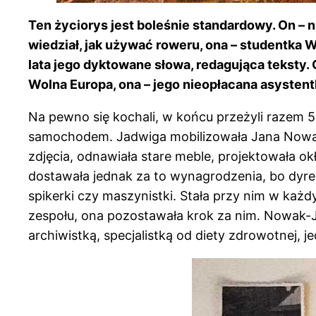
Ten życiorys jest boleśnie standardowy. On – n
wiedział, jak używać roweru, ona – studentka 
lata jego dyktowane słowa, redagująca teksty. 
Wolna Europa, ona – jego nieopłacana asystent
Na pewno się kochali, w końcu przeżyli razem 55 
samochodem. Jadwiga mobilizowała Jana Nowaka d
zdjęcia, odnawiała stare meble, projektowała ok
dostawała jednak za to wynagrodzenia, bo dyre
spikerki czy maszynistki. Stała przy nim w każ
zespołu, ona pozostawała krok za nim. Nowak-Je
archiwistką, specjalistką od diety zdrowotnej,