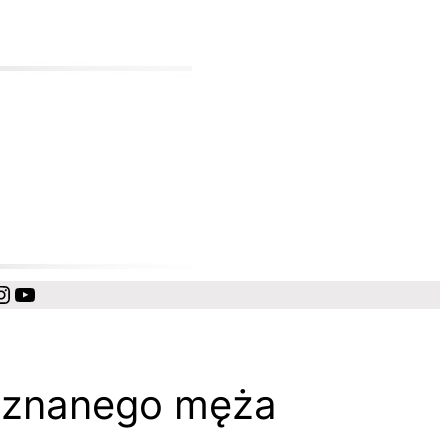
cebook
Instagram
YouTube
y znanego męża