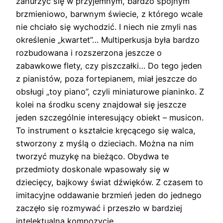
zanurzyć się w przyjemnym, bardzo spójnym
brzmieniowo, barwnym świecie, z którego wcale
nie chciało się wychodzić. I niech nie zmyli nas
określenie „kwartet”… Multiperkusja była bardzo
rozbudowana i rozszerzona jeszcze o
zabawkowe flety, czy piszczałki… Do tego jeden
z pianistów, poza fortepianem, miał jeszcze do
obsługi „toy piano”, czyli miniaturowe pianinko. Z
kolei na środku sceny znajdował się jeszcze
jeden szczególnie interesujący obiekt – musicon.
To instrument o kształcie kręcącego się walca,
stworzony z myślą o dzieciach. Można na nim
tworzyć muzykę na bieżąco. Obydwa te
przedmioty doskonale wpasowały się w
dziecięcy, bajkowy świat dźwięków. Z czasem to
imitacyjne oddawanie brzmień jeden do jednego
zaczęło się rozmywać i przeszło w bardziej
intelektualną kompozycję.