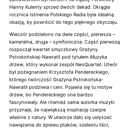
Hanny Kulenty sprzed dwóch dekad. Okrągła
rocznica istnienia Polskiego Radia była idealną
okazją, by powrócić do tego pięknego obyczaju.
Wieczór podzielono na dwie części, pierwsza –
kameralna, druga – symfoniczna. Część pierwszą
rozpoczął kwartet smyczkowy Grażyny
Pstrokońskiej-Nawratil pod tytułem
Muzyka
drzew
, który wykonał zespół NeoQuartet. Utwór
był pożegnaniem Krzysztofa Pendereckiego,
którego twórczość Grażyna Pstrokońska-
Nawratil podziwia i ceni. Pojawia się tu motyw
drzew, bo Pendereckiego one bardzo
fascynowały. Ale również sama autorka muzyki
przyznaje, że największą inspirację czerpie
właśnie z natury. W utworze dało się usłyszeć
nawiązania do śpiewu ptaków, szelestu liści,