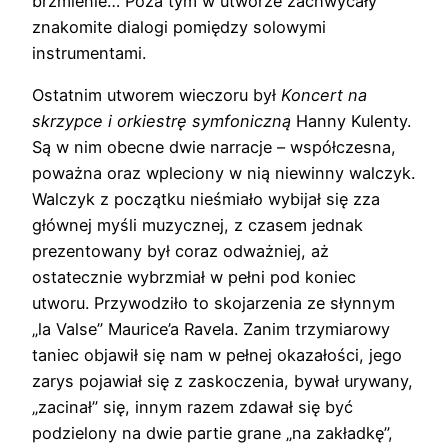
brzmienie… Poza tym w utworze zachwycały
znakomite dialogi pomiędzy solowymi
instrumentami.
Ostatnim utworem wieczoru był
Koncert na
skrzypce i orkiestrę symfoniczną
Hanny Kulenty.
Są w nim obecne dwie narracje – współczesna,
poważna oraz wpleciony w nią niewinny walczyk.
Walczyk z początku nieśmiało wybijał się zza
głównej myśli muzycznej, z czasem jednak
prezentowany był coraz odważniej, aż
ostatecznie wybrzmiał w pełni pod koniec
utworu. Przywodziło to skojarzenia ze słynnym
„la Valse” Maurice’a Ravela. Zanim trzymiarowy
taniec objawił się nam w pełnej okazałości, jego
zarys pojawiał się z zaskoczenia, bywał urywany,
„zacinał” się, innym razem zdawał się być
podzielony na dwie partie grane „na zakładkę”,