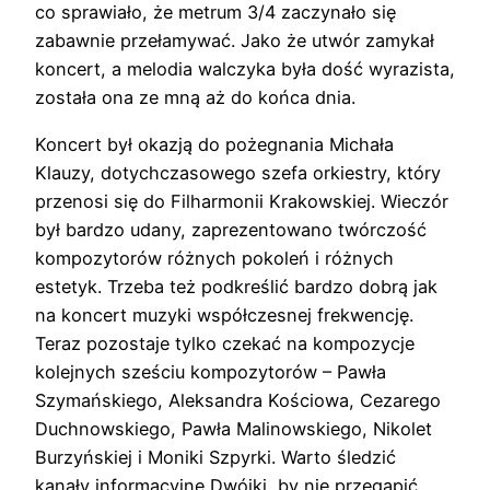
co sprawiało, że metrum 3/4 zaczynało się
zabawnie przełamywać. Jako że utwór zamykał
koncert, a melodia walczyka była dość wyrazista,
została ona ze mną aż do końca dnia.
Koncert był okazją do pożegnania Michała
Klauzy, dotychczasowego szefa orkiestry, który
przenosi się do Filharmonii Krakowskiej. Wieczór
był bardzo udany, zaprezentowano twórczość
kompozytorów różnych pokoleń i różnych
estetyk. Trzeba też podkreślić bardzo dobrą jak
na koncert muzyki współczesnej frekwencję.
Teraz pozostaje tylko czekać na kompozycje
kolejnych sześciu kompozytorów – Pawła
Szymańskiego, Aleksandra Kościowa, Cezarego
Duchnowskiego, Pawła Malinowskiego, Nikolet
Burzyńskiej i Moniki Szpyrki. Warto śledzić
kanały informacyjne Dwójki, by nie przegapić