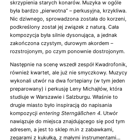
skrzypienia starych konarów. Muzyka w ogóle
była bardzo „pierwotna” – perkusyjna, krzykliwa.
Nic dziwnego, sprowadzona została do korzeni,
podkreślony został jej związek z naturą. Cała
kompozycja była silnie dysonująca, a jednak
zakończona czystym, durowym akordem –
rozstrojonym, po czym ponownie dostrojonym.
Następnie na scenę wszedł zespół Kwadrofonik,
również kwartet, ale już nie smyczkowy. Muzycy
wykonali utwór na dwa fortepiany (w tym jeden
preparowany) i perkusję Leny Michajłów, która
studiuje w Warszawie i Salzburgu. Właśnie to
drugie miasto było inspiracją do napisania
kompozycji
entering Sterngäßchen 4
. Utwór
nawiązuje do miejsca znajdującego się pod tym
adresem, a jest to sklep m.in z zabawkami,
zegarami z kukułką, z małymi instrumentami…