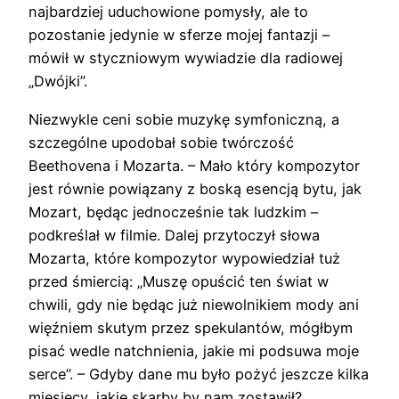
najbardziej uduchowione pomysły, ale to
pozostanie jedynie w sferze mojej fantazji –
mówił w styczniowym wywiadzie dla radiowej
„Dwójki”.
Niezwykle ceni sobie muzykę symfoniczną, a
szczególne upodobał sobie twórczość
Beethovena i Mozarta. – Mało który kompozytor
jest równie powiązany z boską esencją bytu, jak
Mozart, będąc jednocześnie tak ludzkim –
podkreślał w filmie. Dalej przytoczył słowa
Mozarta, które kompozytor wypowiedział tuż
przed śmiercią: „Muszę opuścić ten świat w
chwili, gdy nie będąc już niewolnikiem mody ani
więźniem skutym przez spekulantów, mógłbym
pisać wedle natchnienia, jakie mi podsuwa moje
serce”. – Gdyby dane mu było pożyć jeszcze kilka
miesięcy, jakie skarby by nam zostawił?