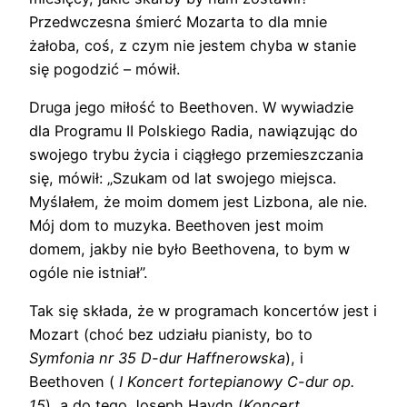
Przedwczesna śmierć Mozarta to dla mnie
żałoba, coś, z czym nie jestem chyba w stanie
się pogodzić – mówił.
Druga jego miłość to Beethoven. W wywiadzie
dla Programu II Polskiego Radia, nawiązując do
swojego trybu życia i ciągłego przemieszczania
się, mówił: „Szukam od lat swojego miejsca.
Myślałem, że moim domem jest Lizbona, ale nie.
Mój dom to muzyka. Beethoven jest moim
domem, jakby nie było Beethovena, to bym w
ogóle nie istniał”.
Tak się składa, że w programach koncertów jest i
Mozart (choć bez udziału pianisty, bo to
Symfonia nr 35 D-dur Haffnerowska
), i
Beethoven (
I Koncert fortepianowy C-dur op.
15
), a do tego Joseph Haydn (
Koncert