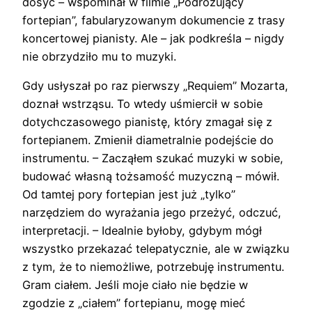
dosyć – wspominał w filmie „Podróżujący
fortepian”, fabularyzowanym dokumencie z trasy
koncertowej pianisty. Ale – jak podkreśla – nigdy
nie obrzydziło mu to muzyki.
Gdy usłyszał po raz pierwszy „Requiem” Mozarta,
doznał wstrząsu. To wtedy uśmiercił w sobie
dotychczasowego pianistę, który zmagał się z
fortepianem. Zmienił diametralnie podejście do
instrumentu. – Zacząłem szukać muzyki w sobie,
budować własną tożsamość muzyczną – mówił.
Od tamtej pory fortepian jest już „tylko”
narzędziem do wyrażania jego przeżyć, odczuć,
interpretacji. – Idealnie byłoby, gdybym mógł
wszystko przekazać telepatycznie, ale w związku
z tym, że to niemożliwe, potrzebuję instrumentu.
Gram ciałem. Jeśli moje ciało nie będzie w
zgodzie z „ciałem” fortepianu, mogę mieć