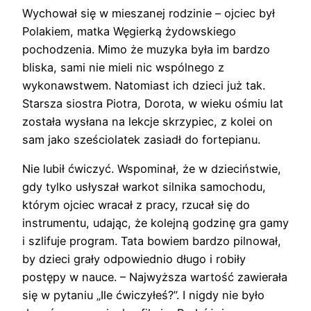
Wychował się w mieszanej rodzinie – ojciec był
Polakiem, matka Węgierką żydowskiego
pochodzenia. Mimo że muzyka była im bardzo
bliska, sami nie mieli nic wspólnego z
wykonawstwem. Natomiast ich dzieci już tak.
Starsza siostra Piotra, Dorota, w wieku ośmiu lat
została wysłana na lekcje skrzypiec, z kolei on
sam jako sześciolatek zasiadł do fortepianu.
Nie lubił ćwiczyć. Wspominał, że w dzieciństwie,
gdy tylko usłyszał warkot silnika samochodu,
którym ojciec wracał z pracy, rzucał się do
instrumentu, udając, że kolejną godzinę gra gamy
i szlifuje program. Tata bowiem bardzo pilnował,
by dzieci grały odpowiednio długo i robiły
postępy w nauce. – Najwyższa wartość zawierała
się w pytaniu „Ile ćwiczyłeś?”. I nigdy nie było