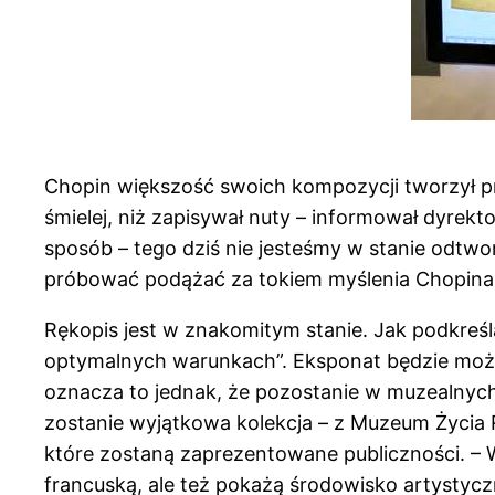
Chopin większość swoich kompozycji tworzył p
śmielej, niż zapisywał nuty – informował dyrek
sposób – tego dziś nie jesteśmy w stanie odtw
próbować podążać za tokiem myślenia Chopina
Rękopis jest w znakomitym stanie. Jak podkreś
optymalnych warunkach”. Eksponat będzie można
oznacza to jednak, że pozostanie w muzealnyc
zostanie wyjątkowa kolekcja – z Muzeum Życi
które zostaną zaprezentowane publiczności. – W
francuską, ale też pokażą środowisko artystyc