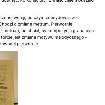
 dotknąć. Po konsultacji z właścicielem okazało
zonej wersji, po czym zdecydował, że
 Chodzi o zmianę metrum. Pierwotnie
nił metrum, bo chciał, by kompozycja grana była
 na torcie jest zmiana motywu melodycznego –
nowanej pierwotnie.