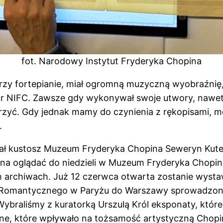
fot. Narodowy Instytut Fryderyka Chopina
rzy fortepianie, miał ogromną muzyczną wyobraźnię
tor NIFC. Zawsze gdy wykonywał swoje utwory, nawet w
orzyć. Gdy jednak mamy do czynienia z rękopisami,
.
lał kustosz Muzeum Fryderyka Chopina Seweryn Kute
 oglądać do niedzieli w Muzeum Fryderyka Chopina, 
h archiwach. Już 12 czerwca otwarta zostanie wyst
a Romantycznego w Paryżu do Warszawy sprowadzony
ybraliśmy z kuratorką Urszulą Król eksponaty, które
zne, które wpływało na tożsamość artystyczną Chopi