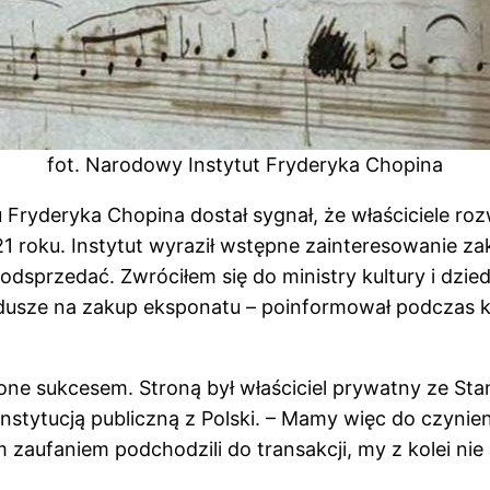
fot. Narodowy Instytut Fryderyka Chopina
 Fryderyka Chopina dostał sygnał, że właściciele r
roku. Instytut wyraził wstępne zainteresowanie za
s odsprzedać. Zwróciłem się do ministry kultury i d
usze na zakup eksponatu – poinformował podczas kon
one sukcesem. Stroną był właściciel prywatny ze St
ei instytucją publiczną z Polski. – Mamy więc do czy
zaufaniem podchodzili do transakcji, my z kolei nie