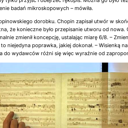
 tylko przyjść i obejrzeć rękopis. Można go było też
zenie badań mikroskopowych – mówiła.
pinowskiego dorobku. Chopin zapisał utwór w skońc
otna, że konieczne było przepisanie utworu od nowa.
nalnie zmienił koncepcję, ustalając miarę 6/8. – Zmie
e to niejedyna poprawka, jakiej dokonał. – Wisienką
na do wydawców różni się więc wyraźnie od zapropo