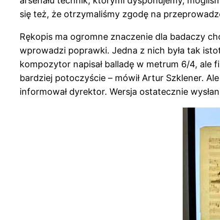
arsenału technik, którymi dysponujemy, mogliśmy
się też, że otrzymaliśmy zgodę na przeprowad
Rękopis ma ogromne znaczenie dla badaczy cho
wprowadzi poprawki. Jedna z nich była tak ist
kompozytor napisał balladę w metrum 6/4, ale fi
bardziej potoczyście – mówił Artur Szklener. Al
informował dyrektor. Wersja ostatecznie wysła