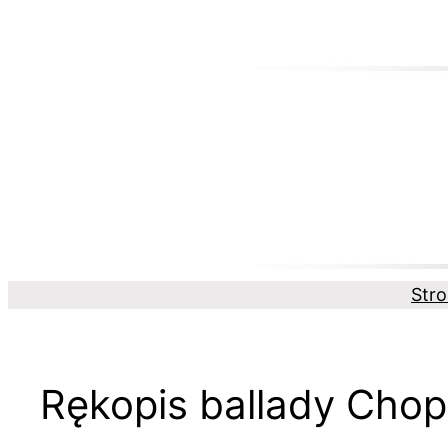
Przejdź
do
treści
Str
Rękopis ballady Chopi