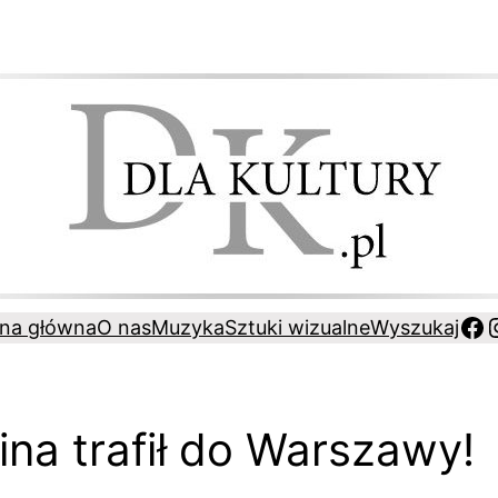
Fa
ona główna
O nas
Muzyka
Sztuki wizualne
Wyszukaj
na trafił do Warszawy!