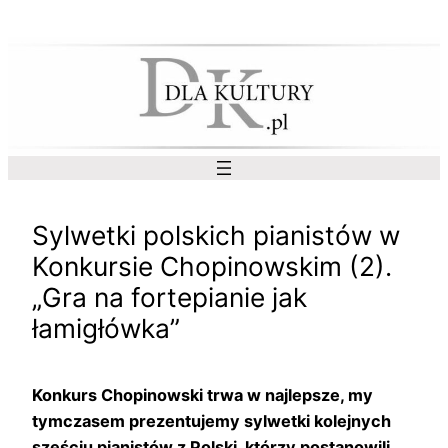
Przejdź
do
treści
Sylwetki polskich pianistów w
Konkursie Chopinowskim (2).
„Gra na fortepianie jak
łamigłówka”
Konkurs Chopinowski trwa w najlepsze, my
tymczasem prezentujemy sylwetki kolejnych
sześciu pianistów z Polski, którzy postanowili