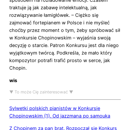
sposobem na rozładowanie emocji. Czasem
traktuje ją jak zabawę intelektualną, jak
rozwiązywanie łamigłówek. – Ciężko się
zajmować fortepianem w Polsce i nie myśleć
choćby przez moment o tym, żeby spróbować sił
w Konkursie Chopinowskim – wyjaśnia swoją
decyzję o starcie. Patron Konkursu jest dla niego
wyjątkowym twórcą. Podkreśla, że mało który
kompozytor potrafi trafić prosto w serce, jak
Chopin.
wis
▼ To może Cię zainteresować ▼
Sylwetki polskich pianistów w Konkursie
Chopinowskim (1). Od jazzmana po samouka
Z Chopinem za pan brat. Rozpoczął się Konkurs