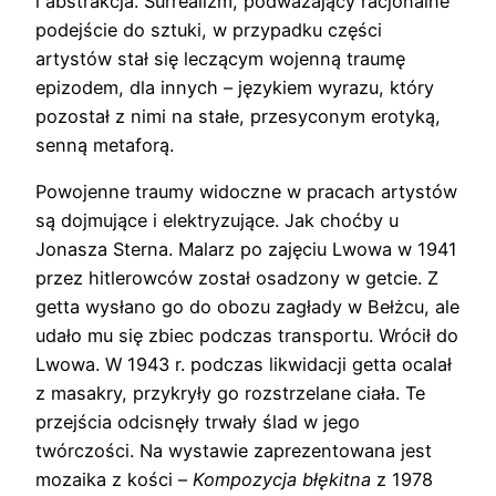
i abstrakcja. Surrealizm, podważający racjonalne
podejście do sztuki, w przypadku części
artystów stał się leczącym wojenną traumę
epizodem, dla innych – językiem wyrazu, który
pozostał z nimi na stałe, przesyconym erotyką,
senną metaforą.
Powojenne traumy widoczne w pracach artystów
są dojmujące i elektryzujące. Jak choćby u
Jonasza Sterna. Malarz po zajęciu Lwowa w 1941
przez hitlerowców został osadzony w getcie. Z
getta wysłano go do obozu zagłady w Bełżcu, ale
udało mu się zbiec podczas transportu. Wrócił do
Lwowa. W 1943 r. podczas likwidacji getta ocalał
z masakry, przykryły go rozstrzelane ciała. Te
przejścia odcisnęły trwały ślad w jego
twórczości. Na wystawie zaprezentowana jest
mozaika z kości –
Kompozycja błękitna
z 1978