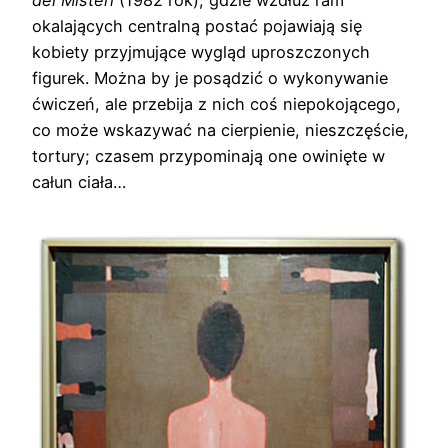
dei Misteri
(1982 rok), gdzie wzdłuż ram
okalających centralną postać pojawiają się
kobiety przyjmujące wygląd uproszczonych
figurek. Można by je posądzić o wykonywanie
ćwiczeń, ale przebija z nich coś niepokojącego,
co może wskazywać na cierpienie, nieszczęście,
tortury; czasem przypominają one owinięte w
całun ciała…