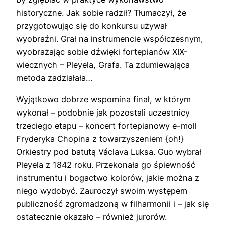
historyczne. Jak sobie radził? Tłumaczył, że
przygotowując się do konkursu używał
wyobraźni. Grał na instrumencie współczesnym,
wyobrażając sobie dźwięki fortepianów XIX-
wiecznych – Pleyela, Grafa. Ta zdumiewająca
metoda zadziałała…
Wyjątkowo dobrze wspomina finał, w którym
wykonał – podobnie jak pozostali uczestnicy
trzeciego etapu – koncert fortepianowy e-moll
Fryderyka Chopina z towarzyszeniem {oh!}
Orkiestry pod batutą Václava Luksa. Guo wybrał
Pleyela z 1842 roku. Przekonała go śpiewność
instrumentu i bogactwo kolorów, jakie można z
niego wydobyć. Zauroczył swoim występem
publiczność zgromadzoną w filharmonii i – jak się
ostatecznie okazało – również jurorów.