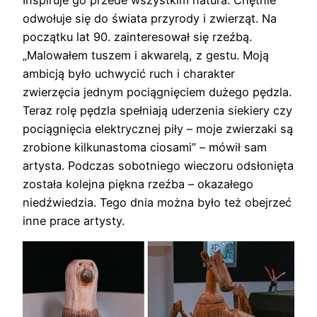
Inspiruje go przede wszystkim natura. Chętnie
odwołuje się do świata przyrody i zwierząt. Na
początku lat 90. zainteresował się rzeźbą.
„Malowałem tuszem i akwarelą, z gestu. Moją
ambicją było uchwycić ruch i charakter
zwierzęcia jednym pociągnięciem dużego pędzla.
Teraz rolę pędzla spełniają uderzenia siekiery czy
pociągnięcia elektrycznej piły – moje zwierzaki są
zrobione kilkunastoma ciosami” – mówił sam
artysta. Podczas sobotniego wieczoru odsłonięta
została kolejna piękna rzeźba – okazałego
niedźwiedzia. Tego dnia można było też obejrzeć
inne prace artysty.