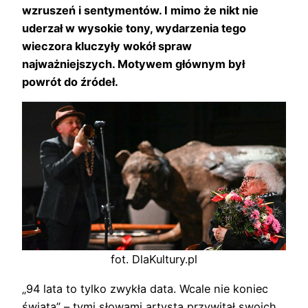
wzruszeń i sentymentów. I mimo że nikt nie
uderzał w wysokie tony, wydarzenia tego
wieczora kluczyły wokół spraw
najważniejszych. Motywem głównym był
powrót do źródeł.
fot. DlaKultury.pl
„94 lata to tylko zwykła data. Wcale nie koniec
świata” – tymi słowami artysta przywitał swoich