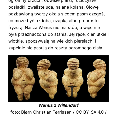
ogromny brzuch, obwisłe piersi, rozłożyste
pośladki, zwaliste uda, nalane kolana. Głowę
pozbawioną twarzy okala siedem pasm czegoś,
co może być ozdobą, czapką albo po prostu
fryzurą. Nasza Wenus nie ma stóp, a więc nie
była przeznaczona do stania. Jej ręce, cieniutkie i
wiotkie, spoczywają na wielkich piersiach, i
zupełnie nie pasują do reszty ogromnego ciała.
Wenus z Willendorf
foto: Bjørn Christian Tørrissen / CC BY-SA 4.0 /