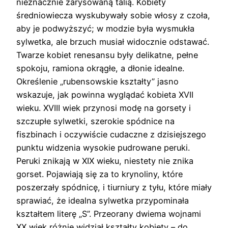
nieznacznie zarysowaną talią. Kobiety
średniowiecza wyskubywały sobie włosy z czoła,
aby je podwyższyć; w modzie była wysmukła
sylwetka, ale brzuch musiał widocznie odstawać.
Twarze kobiet renesansu były delikatne, pełne
spokoju, ramiona okrągłe, a dłonie idealne.
Określenie „rubensowskie kształty” jasno
wskazuje, jak powinna wyglądać kobieta XVII
wieku. XVIII wiek przynosi modę na gorsety i
szczupłe sylwetki, szerokie spódnice na
fiszbinach i oczywiście cudaczne z dzisiejszego
punktu widzenia wysokie pudrowane peruki.
Peruki znikają w XIX wieku, niestety nie znika
gorset. Pojawiają się za to krynoliny, które
poszerzały spódnicę, i tiurniury z tyłu, które miały
sprawiać, że idealna sylwetka przypominała
kształtem literę „S”. Przeorany dwiema wojnami
XX wiek różnie widział kształty kobiety – do