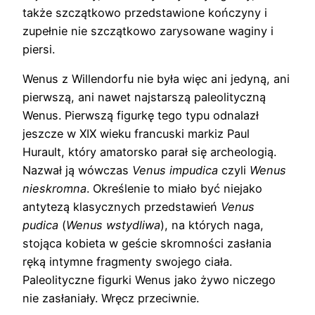
także szczątkowo przedstawione kończyny i
zupełnie nie szczątkowo zarysowane waginy i
piersi.
Wenus z Willendorfu nie była więc ani jedyną, ani
pierwszą, ani nawet najstarszą paleolityczną
Wenus. Pierwszą figurkę tego typu odnalazł
jeszcze w XIX wieku francuski markiz Paul
Hurault, który amatorsko parał się archeologią.
Nazwał ją wówczas
Venus impudica
czyli
Wenus
nieskromna
. Określenie to miało być niejako
antytezą klasycznych przedstawień
Venus
pudica
(
Wenus wstydliwa
), na których naga,
stojąca kobieta w geście skromności zasłania
ręką intymne fragmenty swojego ciała.
Paleolityczne figurki Wenus jako żywo niczego
nie zasłaniały. Wręcz przeciwnie.