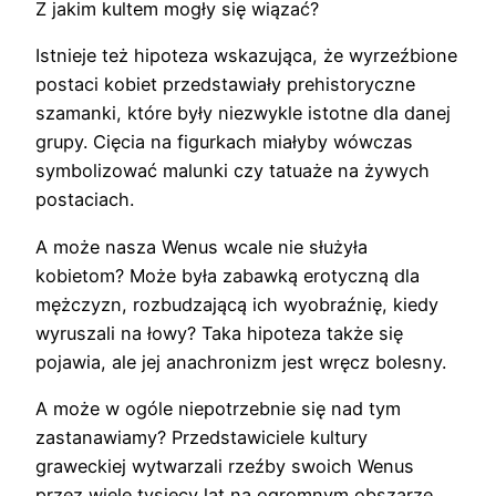
Z jakim kultem mogły się wiązać?
Istnieje też hipoteza wskazująca, że wyrzeźbione
postaci kobiet przedstawiały prehistoryczne
szamanki, które były niezwykle istotne dla danej
grupy. Cięcia na figurkach miałyby wówczas
symbolizować malunki czy tatuaże na żywych
postaciach.
A może nasza Wenus wcale nie służyła
kobietom? Może była zabawką erotyczną dla
mężczyzn, rozbudzającą ich wyobraźnię, kiedy
wyruszali na łowy? Taka hipoteza także się
pojawia, ale jej anachronizm jest wręcz bolesny.
A może w ogóle niepotrzebnie się nad tym
zastanawiamy? Przedstawiciele kultury
graweckiej wytwarzali rzeźby swoich Wenus
przez wiele tysięcy lat na ogromnym obszarze