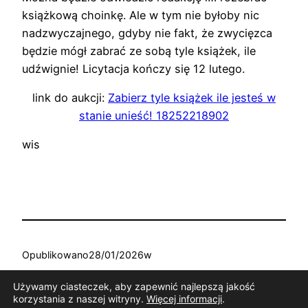
książkową choinkę. Ale w tym nie byłoby nic
nadzwyczajnego, gdyby nie fakt, że zwycięzca
będzie mógł zabrać ze sobą tyle książek, ile
udźwignie! Licytacja kończy się 12 lutego.
link do aukcji:
Zabierz tyle książek ile jesteś w
stanie unieść! 18252218902
wis
Opublikowano
28/01/2026
w
Muzyka
, 
Aktualności
, 
Pozostałe
, 
Sztuki wizualne
, 
Teatr
Używamy ciasteczek, aby zapewnić najlepszą jakość
korzystania z naszej witryny.
Więcej informacji
.
Tagi: