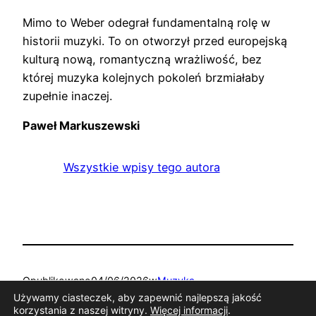
Mimo to Weber odegrał fundamentalną rolę w
historii muzyki. To on otworzył przed europejską
kulturą nową, romantyczną wrażliwość, bez
której muzyka kolejnych pokoleń brzmiałaby
zupełnie inaczej.
Paweł Markuszewski
Wszystkie wpisy tego autora
Opublikowano
04/06/2026
w
Muzyka
Używamy ciasteczek, aby zapewnić najlepszą jakość
korzystania z naszej witryny.
Więcej informacji
.
Tagi: