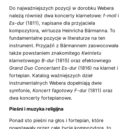
Do najważniejszych pozycji w dorobku Webera
należą również dwa koncerty klarnetowe:
f-moll
i
Es-dur
(1811), napisane dla przyjaciela
kompozytora, wirtuoza Heinricha Bärmanna. To
fundamentalne pozycje w literaturze na ten
instrument. Przyjaźń z Bärmannem zaowocowała
także powstaniem znakomitego
Kwintetu
klarnetowego B-dur
(1815) oraz efektownego
Grand Duo Concertant Es-dur
(1816) na klarnet i
fortepian. Katalog ważniejszych dzieł
instrumentalnych Webera dopełniają dwie
symfonie,
Koncert fagotowy F-dur
(1811) oraz
dwa koncerty fortepianowe.
Pieśni i muzyka religijna
Ponad sto pieśni na głos i fortepian, które
powstawały przez całe życie kompozytora, to