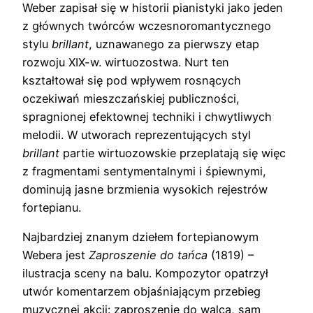
Weber zapisał się w historii pianistyki jako jeden
z głównych twórców wczesnoromantycznego
stylu
brillant
, uznawanego za pierwszy etap
rozwoju XIX-w. wirtuozostwa. Nurt ten
kształtował się pod wpływem rosnących
oczekiwań mieszczańskiej publiczności,
spragnionej efektownej techniki i chwytliwych
melodii. W utworach reprezentujących styl
brillant
partie wirtuozowskie przeplatają się więc
z fragmentami sentymentalnymi i śpiewnymi,
dominują jasne brzmienia wysokich rejestrów
fortepianu.
Najbardziej znanym dziełem fortepianowym
Webera jest
Zaproszenie do tańca
(1819) –
ilustracja sceny na balu. Kompozytor opatrzył
utwór komentarzem objaśniającym przebieg
muzycznej akcji: zaproszenie do walca, sam