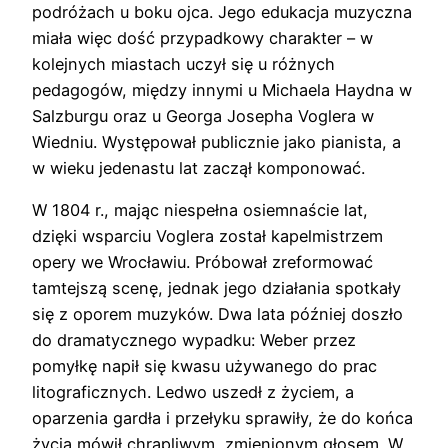
podróżach u boku ojca. Jego edukacja muzyczna
miała więc dość przypadkowy charakter – w
kolejnych miastach uczył się u różnych
pedagogów, między innymi u Michaela Haydna w
Salzburgu oraz u Georga Josepha Voglera w
Wiedniu. Występował publicznie jako pianista, a
w wieku jedenastu lat zaczął komponować.
W 1804 r., mając niespełna osiemnaście lat,
dzięki wsparciu Voglera został kapelmistrzem
opery we Wrocławiu. Próbował zreformować
tamtejszą scenę, jednak jego działania spotkały
się z oporem muzyków. Dwa lata później doszło
do dramatycznego wypadku: Weber przez
pomyłkę napił się kwasu używanego do prac
litograficznych. Ledwo uszedł z życiem, a
oparzenia gardła i przełyku sprawiły, że do końca
życia mówił chrapliwym, zmienionym głosem. W