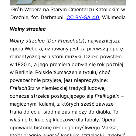
Grób Webera na Starym Cmentarzu Katolickim w
Dreźnie, fot. Derbrauni,
CC BY-SA 4.0
, Wikimedia
Wolny strzelec
Wolny strzelec
(
Der Freischütz
), najważniejsza
opera Webera, uznawany jest za pierwszą operę
romantyczną w historii muzyki. Dzieło powstało
w 1820 r., a jego premiera odbyła się rok później
w Berlinie. Polskie tłumaczenie tytułu, choć
powszechnie przyjęte, jest nieprecyzyjne:
Freischütz
w niemieckiej tradycji ludowej
oznacza strzelca posługującego się
Freikugeln
–
magicznymi kulami, z których sześć zawsze
trafia do celu, siódma zaś należy do diabła. To
właśnie te kule są kluczowe dla fabuły. Opera
opowiada historię młodego myśliwego Maksa,
który pragnie wygrać konkurs strzelecki i zdobyć