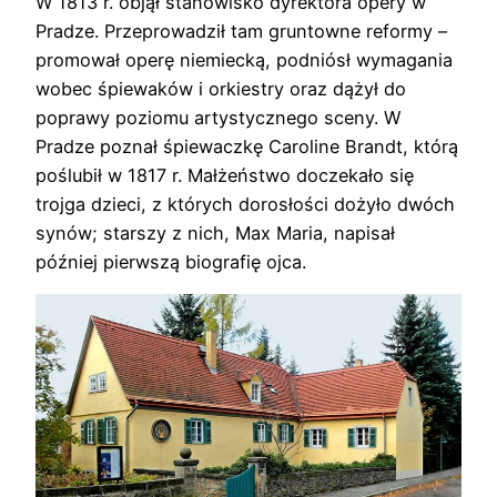
W 1813 r. objął stanowisko dyrektora opery w
Pradze. Przeprowadził tam gruntowne reformy –
promował operę niemiecką, podniósł wymagania
wobec śpiewaków i orkiestry oraz dążył do
poprawy poziomu artystycznego sceny. W
Pradze poznał śpiewaczkę Caroline Brandt, którą
poślubił w 1817 r. Małżeństwo doczekało się
trojga dzieci, z których dorosłości dożyło dwóch
synów; starszy z nich, Max Maria, napisał
później pierwszą biografię ojca.