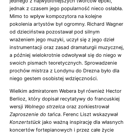
jednego z najwybitniejszych twórców epoki,
jednak z czasem jego popularność nieco osłabła.
Mimo to wpływ kompozytora na kolejne
pokolenia artystów był ogromny. Richard Wagner
od dzieciństwa pozostawał pod silnym
wrażeniem jego muzyki, uczył się z jego dzieł
instrumentacji oraz zasad dramaturgii muzycznej,
a później wielokrotnie odwoływał się do niego w
swoich pismach teoretycznych. Sprowadzenie
prochów mistrza z Londynu do Drezna było dla
niego gestem osobistej wdzięczności.
Wielkim admiratorem Webera był również Hector
Berlioz, który dopisał recytatywy do francuskiej
wersji
Wolnego strzelca
oraz zorkiestrował
Zaproszenie do tańca
. Ferenc Liszt wskazywał
Konzertstück
jako ważną inspirację dla własnych
koncertów fortepianowych i przez całe życie