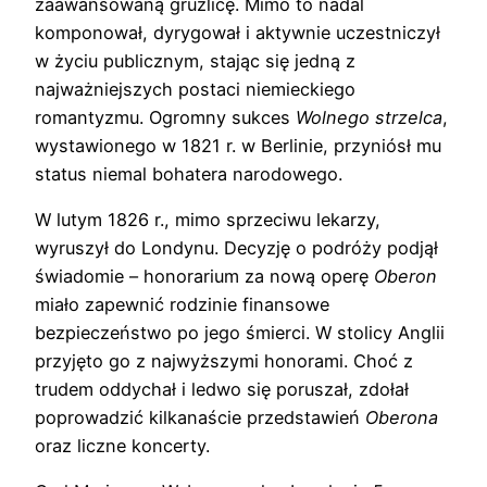
zaawansowaną gruźlicę. Mimo to nadal
komponował, dyrygował i aktywnie uczestniczył
w życiu publicznym, stając się jedną z
najważniejszych postaci niemieckiego
romantyzmu. Ogromny sukces
Wolnego strzelca
,
wystawionego w 1821 r. w Berlinie, przyniósł mu
status niemal bohatera narodowego.
W lutym 1826 r., mimo sprzeciwu lekarzy,
wyruszył do Londynu. Decyzję o podróży podjął
świadomie – honorarium za nową operę
Oberon
miało zapewnić rodzinie finansowe
bezpieczeństwo po jego śmierci. W stolicy Anglii
przyjęto go z najwyższymi honorami. Choć z
trudem oddychał i ledwo się poruszał, zdołał
poprowadzić kilkanaście przedstawień
Oberona
oraz liczne koncerty.