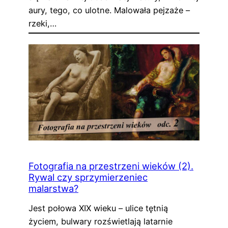
aury, tego, co ulotne. Malowała pejzaże –
rzeki,…
Fotografia na przestrzeni wieków (2).
Rywal czy sprzymierzeniec
malarstwa?
Jest połowa XIX wieku – ulice tętnią
życiem, bulwary rozświetlają latarnie