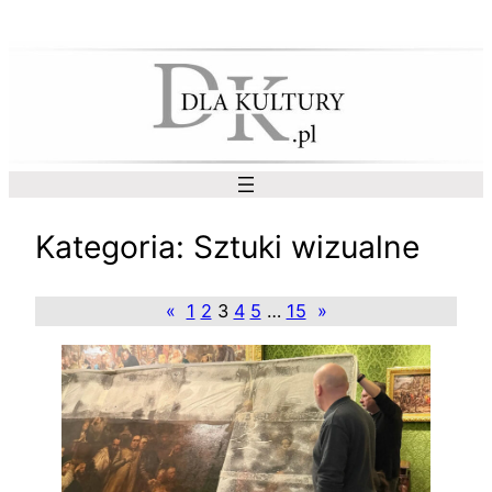
Przejdź
do
treści
Kategoria:
Sztuki wizualne
«
1
2
3
4
5
…
15
»