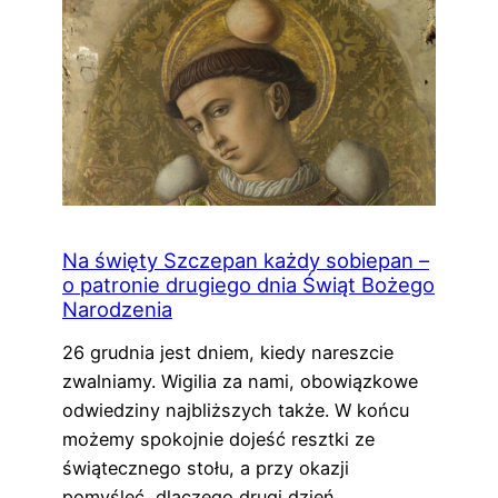
Na święty Szczepan każdy sobiepan –
o patronie drugiego dnia Świąt Bożego
Narodzenia
26 grudnia jest dniem, kiedy nareszcie
zwalniamy. Wigilia za nami, obowiązkowe
odwiedziny najbliższych także. W końcu
możemy spokojnie dojeść resztki ze
świątecznego stołu, a przy okazji
pomyśleć, dlaczego drugi dzień…