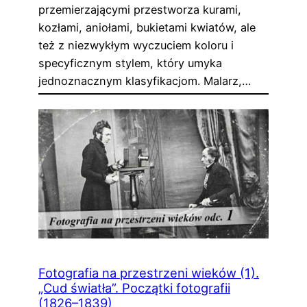
przemierzającymi przestworza kurami,
kozłami, aniołami, bukietami kwiatów, ale
też z niezwykłym wyczuciem koloru i
specyficznym stylem, który umyka
jednoznacznym klasyfikacjom. Malarz,…
Fotografia na przestrzeni wieków (1).
„Cud światła”. Początki fotografii
(1826–1839)