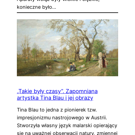
konieczne było…
„Takie były czasy”. Zapomniana
artystka Tina Blau i jej obrazy
Tina Blau to jedna z pionierek tzw.
impresjonizmu nastrojowego w Austrii.
Stworzyła własny język malarski opierający
się na uważnej obserwacji natury, zmiennej