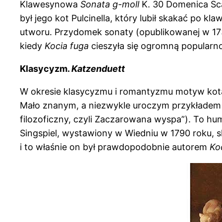
Klawesynowa
Sonata g-moll
K. 30 Domenica Sca
był jego kot Pulcinella, który lubił skakać po k
utworu. Przydomek sonaty (opublikowanej w 173
kiedy
Kocia fuga
cieszyła się ogromną popularno
Klasycyzm.
Katzenduett
W okresie klasycyzmu i romantyzmu motyw kota
Mało znanym, a niezwykle uroczym przykładem
filozoficzny, czyli Zaczarowana wyspa”). To h
Singspiel, wystawiony w Wiedniu w 1790 roku,
i to właśnie on był prawdopodobnie autorem
Ko