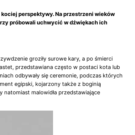
 kociej perspektywy. Na przestrzeni wieków
tórzy próbowali uchwycić w dźwiękach ich
rzywdzenie groziły surowe kary, a po śmierci
stet, przedstawiana często w postaci kota lub
ątyniach odbywały się ceremonie, podczas których
ment egipski, kojarzony także z boginią
ły natomiast malowidła przedstawiające