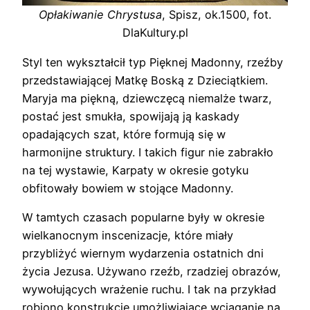
Opłakiwanie Chrystusa
, Spisz, ok.1500, fot.
DlaKultury.pl
Styl ten wykształcił typ Pięknej Madonny, rzeźby
przedstawiającej Matkę Boską z Dzieciątkiem.
Maryja ma piękną, dziewczęcą niemalże twarz,
postać jest smukła, spowijają ją kaskady
opadających szat, które formują się w
harmonijne struktury. I takich figur nie zabrakło
na tej wystawie, Karpaty w okresie gotyku
obfitowały bowiem w stojące Madonny.
W tamtych czasach popularne były w okresie
wielkanocnym inscenizacje, które miały
przybliżyć wiernym wydarzenia ostatnich dni
życia Jezusa. Używano rzeźb, rzadziej obrazów,
wywołujących wrażenie ruchu. I tak na przykład
robiono konstrukcje umożliwiające wciąganie na