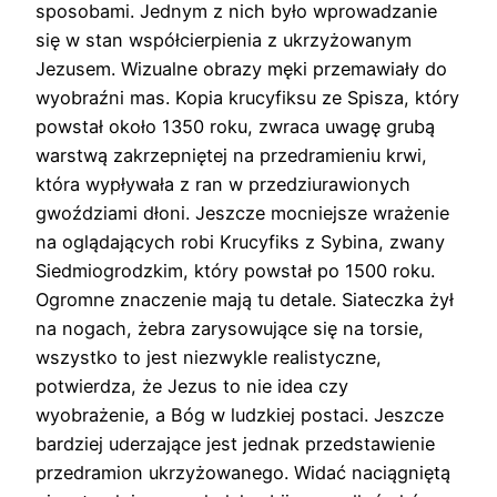
sposobami. Jednym z nich było wprowadzanie
się w stan współcierpienia z ukrzyżowanym
Jezusem. Wizualne obrazy męki przemawiały do
wyobraźni mas. Kopia krucyfiksu ze Spisza, który
powstał około 1350 roku, zwraca uwagę grubą
warstwą zakrzepniętej na przedramieniu krwi,
która wypływała z ran w przedziurawionych
gwoździami dłoni. Jeszcze mocniejsze wrażenie
na oglądających robi Krucyfiks z Sybina, zwany
Siedmiogrodzkim, który powstał po 1500 roku.
Ogromne znaczenie mają tu detale. Siateczka żył
na nogach, żebra zarysowujące się na torsie,
wszystko to jest niezwykle realistyczne,
potwierdza, że Jezus to nie idea czy
wyobrażenie, a Bóg w ludzkiej postaci. Jeszcze
bardziej uderzające jest jednak przedstawienie
przedramion ukrzyżowanego. Widać naciągniętą