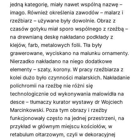
jedną kategorię, miały nawet wspólną nazwę –
imago. Również określenia zawodów – malarz i
rzeźbiarz – używane były dowolnie. Obraz z
czasów gotyku miał sporo wspólnego z rzeźbą –
na drewnianą deskę nakładano podkłady z
klejów, farb, metalowych folii. Tła były
grawerowane, wyciskano na malunku ornamenty.
Nierzadko nakładano na niego dodatkowe
elementy – szaty, korony. W pracy rzeźbiarza z
kolei dużo było czynności malarskich. Nakładanie
polichromii na rzeźbę nie różni się
technologicznie od wykonywania malowidła na
desce – tłumaczy kurator wystawy dr Wojciech
Marcinkowski. Poza tym obrazy i rzeźby
funkcjonowały często na jednej przestrzeni, na
przykład w głównym miejscu kościołów, w
retabulum ołtarzowym, czyli w dekoracyjnej