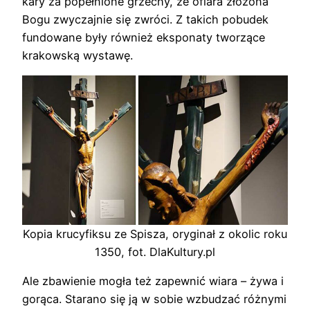
kary za popełnione grzechy, że ofiara złożona
Bogu zwyczajnie się zwróci. Z takich pobudek
fundowane były również eksponaty tworzące
krakowską wystawę.
Kopia krucyfiksu ze Spisza, oryginał z okolic roku
1350, fot. DlaKultury.pl
Ale zbawienie mogła też zapewnić wiara – żywa i
gorąca. Starano się ją w sobie wzbudzać różnymi