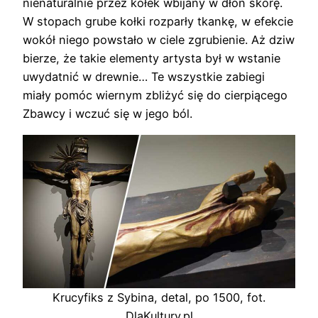
nienaturalnie przez kołek wbijany w dłoń skórę.
W stopach grube kołki rozparły tkankę, w efekcie
wokół niego powstało w ciele zgrubienie. Aż dziw
bierze, że takie elementy artysta był w wstanie
uwydatnić w drewnie… Te wszystkie zabiegi
miały pomóc wiernym zbliżyć się do cierpiącego
Zbawcy i wczuć się w jego ból.
Krucyfiks z Sybina, detal, po 1500, fot.
DlaKultury.pl