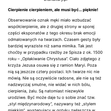
Cierpienie cierpieniem, ale musi być… pięknie!
Obserwowanie oznak męki miało wzbudzać
współcierpienie, ale z drugiej strony w sporej
części eksponatów z tego okresu brak emocji
odmalowanych na twarzach. Czasem gesty były
bardziej wyraziste niż sama mimika. Tak jest
choćby w przypadku rzeźby ze Spisza z ok. 1500
roku – „Opłakiwanie Chrystusa”. Ciało zdjętego z
krzyża Jezusa osuwa się z ramion Maryi. Poza
nią są jeszcze cztery postaci. Ich twarze nic nie
mówią. Nie są oczywiście radosne, ale nie są też
nadzwyczaj smutne, nie widać w nich bólu,
cierpienia, żalu. Są natomiast niezwykle
urodziwe. Być może daje tu o sobie znać tzw.
„styl międzynarodowy”, nazywany też „stylem
miękkim”, występujący w gotyku zwłaszcza w