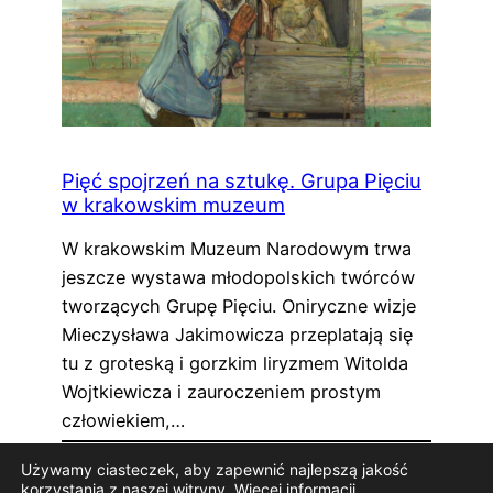
Pięć spojrzeń na sztukę. Grupa Pięciu
w krakowskim muzeum
W krakowskim Muzeum Narodowym trwa
jeszcze wystawa młodopolskich twórców
tworzących Grupę Pięciu. Oniryczne wizje
Mieczysława Jakimowicza przeplatają się
tu z groteską i gorzkim liryzmem Witolda
Wojtkiewicza i zauroczeniem prostym
człowiekiem,…
1
2
3
…
18
»
Używamy ciasteczek, aby zapewnić najlepszą jakość
korzystania z naszej witryny.
Więcej informacji
.