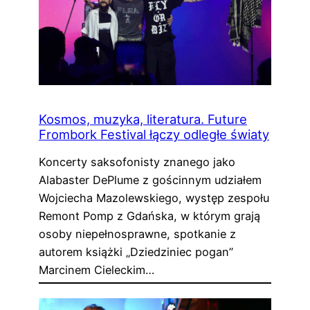
Kosmos, muzyka, literatura. Future
Frombork Festival łączy odległe światy
Koncerty saksofonisty znanego jako
Alabaster DePlume z gościnnym udziałem
Wojciecha Mazolewskiego, występ zespołu
Remont Pomp z Gdańska, w którym grają
osoby niepełnosprawne, spotkanie z
autorem książki „Dziedziniec pogan”
Marcinem Cieleckim…