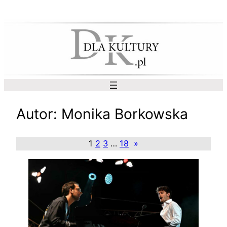
Przejdź
do
treści
Autor:
Monika Borkowska
1
2
3
…
18
»