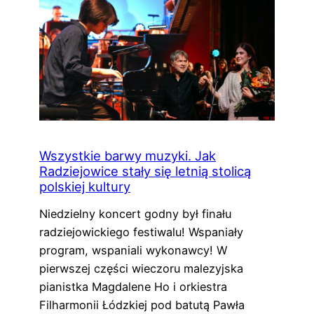
Wszystkie barwy muzyki. Jak
Radziejowice stały się letnią stolicą
polskiej kultury
Niedzielny koncert godny był finału
radziejowickiego festiwalu! Wspaniały
program, wspaniali wykonawcy! W
pierwszej części wieczoru malezyjska
pianistka Magdalene Ho i orkiestra
Filharmonii Łódzkiej pod batutą Pawła