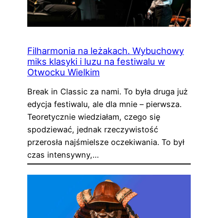
Filharmonia na leżakach. Wybuchowy
miks klasyki i luzu na festiwalu w
Otwocku Wielkim
Break in Classic za nami. To była druga już
edycja festiwalu, ale dla mnie – pierwsza.
Teoretycznie wiedziałam, czego się
spodziewać, jednak rzeczywistość
przerosła najśmielsze oczekiwania. To był
czas intensywny,…