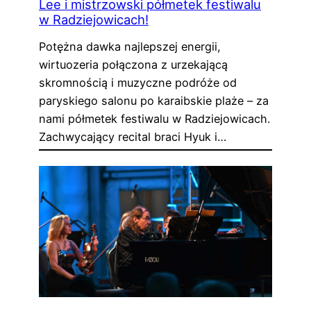
Lee i mistrzowski półmetek festiwalu
w Radziejowicach!
Potężna dawka najlepszej energii,
wirtuozeria połączona z urzekającą
skromnością i muzyczne podróże od
paryskiego salonu po karaibskie plaże – za
nami półmetek festiwalu w Radziejowicach.
Zachwycający recital braci Hyuk i…