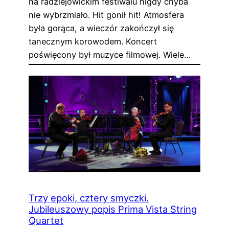
na radziejowickim festiwalu nigdy chyba
nie wybrzmiało. Hit gonił hit! Atmosfera
była gorąca, a wieczór zakończył się
tanecznym korowodem. Koncert
poświęcony był muzyce filmowej. Wiele…
Trzy epoki, cztery smyczki.
Jubileuszowy popis Prima Vista String
Quartet