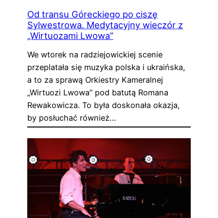
Od transu Góreckiego po ciszę
Sylwestrowa. Medytacyjny wieczór z
„Wirtuozami Lwowa”
We wtorek na radziejowickiej scenie
przeplatała się muzyka polska i ukraińska,
a to za sprawą Orkiestry Kameralnej
„Wirtuozi Lwowa” pod batutą Romana
Rewakowicza. To była doskonała okazja,
by posłuchać również…