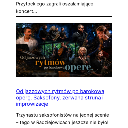
Przytockiego zagrali oszałamiająco
koncert…
Od jazzowych rytmów po barokową
operę. Saksofony, zerwana struna i
improwizacje
Trzynastu saksofonistów na jednej scenie
– tego w Radziejowicach jeszcze nie było!