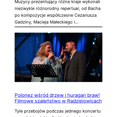
Muzycy prezentujący różne kraje wykonali
niezwykle różnorodny repertuar, od Bacha
po kompozycje współczesne Cezariusza
Gadziny, Macieja Małeckiego i…
Polonez wśród drzew i huragan braw!
Filmowe szaleństwo w Radziejowicach
Tyle przebojów podczas jednego koncertu