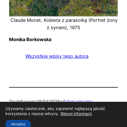
Claude Monet,
Kobieta z parasolką
(Portret żony
z synem), 1875
Monika Borkowska
Wszystkie wpisy tego autora
Opublikowano
25/04/2026
w
Sztuki wizualne
Używamy ciasteczek, aby zapewnić najlepszą jakość
korzystania z naszej witryny.
Więcej informacji
.
Tagi:
Akceptuj