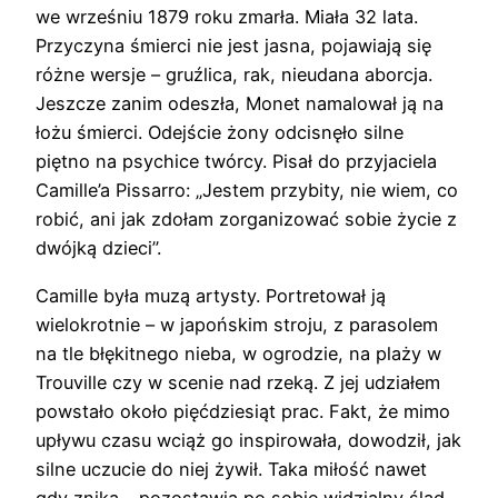
we wrześniu 1879 roku zmarła. Miała 32 lata.
Przyczyna śmierci nie jest jasna, pojawiają się
różne wersje – gruźlica, rak, nieudana aborcja.
Jeszcze zanim odeszła, Monet namalował ją na
łożu śmierci. Odejście żony odcisnęło silne
piętno na psychice twórcy. Pisał do przyjaciela
Camille’a Pissarro: „Jestem przybity, nie wiem, co
robić, ani jak zdołam zorganizować sobie życie z
dwójką dzieci”.
Camille była muzą artysty. Portretował ją
wielokrotnie – w japońskim stroju, z parasolem
na tle błękitnego nieba, w ogrodzie, na plaży w
Trouville czy w scenie nad rzeką. Z jej udziałem
powstało około pięćdziesiąt prac. Fakt, że mimo
upływu czasu wciąż go inspirowała, dowodził, jak
silne uczucie do niej żywił. Taka miłość nawet
gdy znika – pozostawia po sobie widzialny ślad.