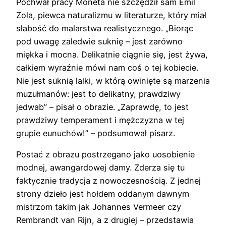
Pochwał pracy Moneta nie szczędził sam Emil
Zola, piewca naturalizmu w literaturze, który miał
słabość do malarstwa realistycznego. „Biorąc
pod uwagę zaledwie suknię – jest zarówno
miękka i mocna. Delikatnie ciągnie się, jest żywa,
całkiem wyraźnie mówi nam coś o tej kobiecie.
Nie jest suknią lalki, w którą owinięte są marzenia
muzułmanów: jest to delikatny, prawdziwy
jedwab” – pisał o obrazie. „Zaprawdę, to jest
prawdziwy temperament i mężczyzna w tej
grupie eunuchów!” – podsumował pisarz.
Postać z obrazu postrzegano jako uosobienie
modnej, awangardowej damy. Zderza się tu
faktycznie tradycja z nowoczesnością. Z jednej
strony dzieło jest hołdem oddanym dawnym
mistrzom takim jak Johannes Vermeer czy
Rembrandt van Rijn, a z drugiej – przedstawia