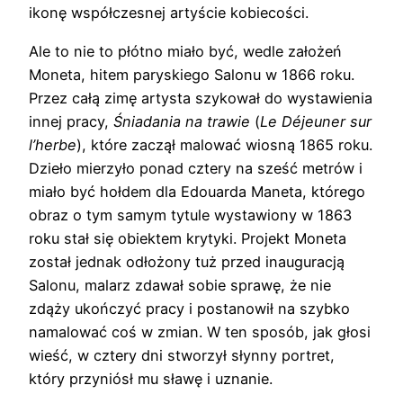
ikonę współczesnej artyście kobiecości.
Ale to nie to płótno miało być, wedle założeń
Moneta, hitem paryskiego Salonu w 1866 roku.
Przez całą zimę artysta szykował do wystawienia
innej pracy,
Śniadania na trawie
(
Le Déjeuner sur
l’herbe
), które zaczął malować wiosną 1865 roku.
Dzieło mierzyło ponad cztery na sześć metrów i
miało być hołdem dla Edouarda Maneta, którego
obraz o tym samym tytule wystawiony w 1863
roku stał się obiektem krytyki. Projekt Moneta
został jednak odłożony tuż przed inauguracją
Salonu, malarz zdawał sobie sprawę, że nie
zdąży ukończyć pracy i postanowił na szybko
namalować coś w zmian. W ten sposób, jak głosi
wieść, w cztery dni stworzył słynny portret,
który przyniósł mu sławę i uznanie.