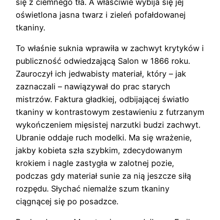
się z ciemnego tła. A właściwie wybija się jej
oświetlona jasna twarz i zieleń pofałdowanej
tkaniny.
To właśnie suknia wprawiła w zachwyt krytyków i
publiczność odwiedzającą Salon w 1866 roku.
Zauroczył ich jedwabisty materiał, który – jak
zaznaczali – nawiązywał do prac starych
mistrzów. Faktura gładkiej, odbijającej światło
tkaniny w kontrastowym zestawieniu z futrzanym
wykończeniem mięsistej narzutki budzi zachwyt.
Ubranie oddaje ruch modelki. Ma się wrażenie,
jakby kobieta szła szybkim, zdecydowanym
krokiem i nagle zastygła w zalotnej pozie,
podczas gdy materiał sunie za nią jeszcze siłą
rozpędu. Słychać niemalże szum tkaniny
ciągnącej się po posadzce.