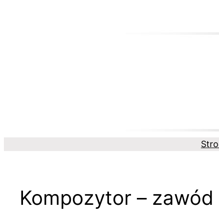
Przejdź
do
treści
Str
Kompozytor – zawód