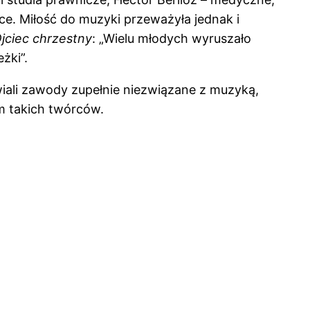
rce. Miłość do muzyki przeważyła jednak i
jciec chrzestny
: „Wielu młodych wyruszało
żki”.
wiali zawody zupełnie niezwiązane z muzyką,
m takich twórców.