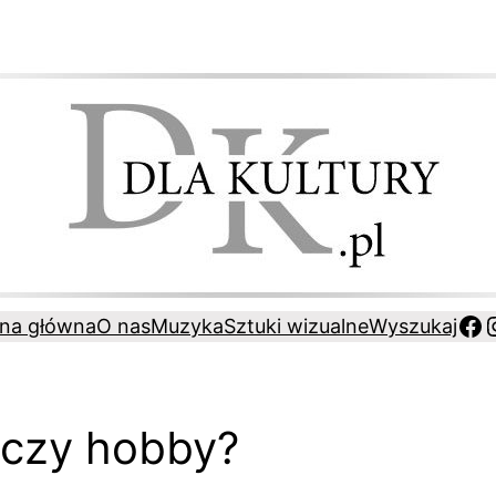
Fa
ona główna
O nas
Muzyka
Sztuki wizualne
Wyszukaj
 czy hobby?