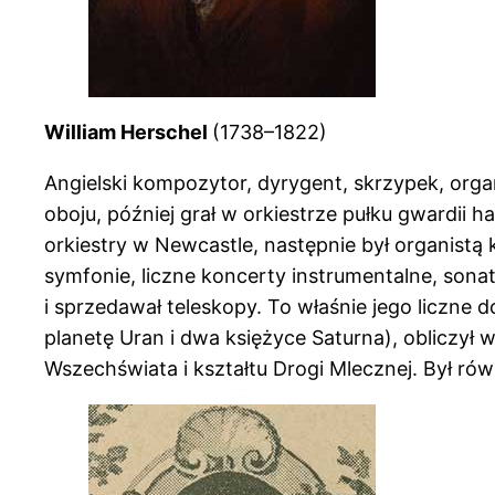
William Herschel
(1738–1822)
Angielski kompozytor, dyrygent, skrzypek, orga
oboju, później grał w orkiestrze pułku gwardii 
orkiestry w Newcastle, następnie był organistą
symfonie, liczne koncerty instrumentalne, sona
i sprzedawał teleskopy. To właśnie jego liczne 
planetę Uran i dwa księżyce Saturna), obliczy
Wszechświata i kształtu Drogi Mlecznej. Był 