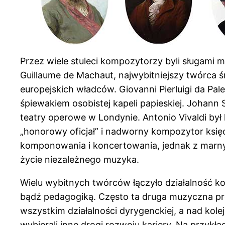
Przez wiele stuleci kompozytorzy byli sługami 
Guillaume de Machaut, najwybitniejszy twórca 
europejskich władców. Giovanni Pierluigi da Pale
śpiewakiem osobistej kapeli papieskiej. Johann
teatry operowe w Londynie. Antonio Vivaldi był
„honorowy oficjał” i nadworny kompozytor księ
komponowania i koncertowania, jednak z marny
życie niezależnego muzyka.
Wielu wybitnych twórców łączyło działalność k
bądź pedagogiką. Często ta druga muzyczna prof
wszystkim działalności dyrygenckiej, a nad k
wybierali inne drogi rozwoju kariery. Na przykł