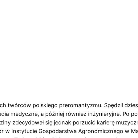
zych twórców polskiego preromantyzmu. Spędził dzies
ia medyczne, a później również inżynieryjne. Po p
dziny zdecydował się jednak porzucić karierę muzyczn
ktor w Instytucie Gospodarstwa Agronomicznego w M