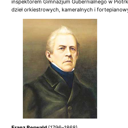
inspektorem Gimnazjum Gubernialnego w Piotrk
dzieł orkiestrowych, kameralnych i fortepianowy
Franz Berwald
(1796–1868)