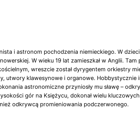
nista i astronom pochodzenia niemieckiego. W dzieciń
hanowerskiej. W wieku 19 lat zamieszkał w Anglii. Ta
 kościelnym, wreszcie został dyrygentem orkiestry m
ty, utwory klawesynowe i organowe. Hobbystycznie i
dokonania astronomiczne przyniosły mu sławę – odkry
ł wysokości gór na Księżycu, dokonał wielu kluczowy
również odkrywcą promieniowania podczerwonego.