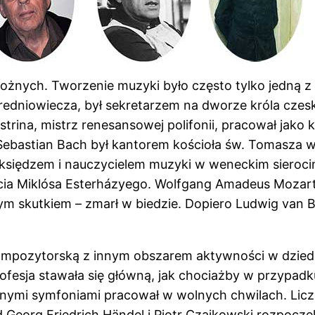
możnych. Tworzenie muzyki było często tylko jedną z
średniowiecza, był sekretarzem na dworze króla czes
strina, mistrz renesansowej polifonii, pracował jako 
 Sebastian Bach był kantorem kościoła św. Tomasza w
 księdzem i nauczycielem muzyki w weneckim sieroci
cia Miklósa Esterházyego. Wolfgang Amadeus Mozart 
m skutkiem – zmarł w biedzie. Dopiero Ludwig van 
ompozytorską z innym obszarem aktywności w dziedzi
esja stawała się główną, jak chociażby w przypadku
olejnymi symfoniami pracował w wolnych chwilach. L
ad Georg Friedrich Händel i Piotr Czajkowski rozpoczę