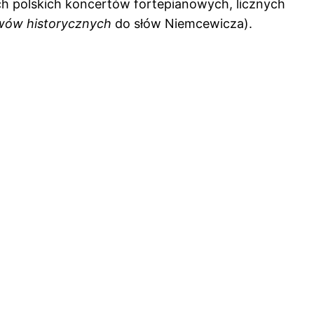
h polskich koncertów fortepianowych, licznych
wów historycznych
do słów Niemcewicza).