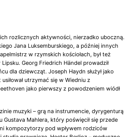
 ich rozlicznych aktywności, nierzadko uboczną.
kiego Jana Luksemburskiego, a później innych
kapelmistrz w rzymskich kościołach, był też
 Lipsku. Georg Friedrich Händel prowadził
ńcu dla dziewcząt. Joseph Haydn służył jako
usiłował utrzymać się w Wiedniu z
Beethoven jako pierwszy z powodzeniem wiódł
nie muzyki – grą na instrumencie, dyrygenturą
 Gustava Mahlera, który poświęcił się przede
iczni kompozytorzy pod wpływem rodziców
li studia prawnicze, Hector Berlioz – medyczne,