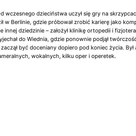
d wczesnego dzieciństwa uczył się gry na skrzypcach
ił w Berlinie, gdzie próbował zrobić karierę jako ko
nnej dziedzinie – założył klinikę ortopedii i fizjote
i wyjechał do Wiednia, gdzie ponownie podjął twórczo
zaczął być doceniany dopiero pod koniec życia. Był 
eralnych, wokalnych, kilku oper i operetek.