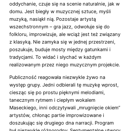
oddychanie, czuje się na scenie naturalnie, jak w
domu. Jest biegły w muzycznej sztuce, myśli
muzyką, nasiąkł nią. Pozostaje artystą
wszechstronnym – gra jazz, odwołuje się do
folkloru, improwizuje, ale wciąż jest też związany
z klasyką. Nie zamyka się w jednej przestrzeni,
poszukuje, buduje mosty między gatunkami i
tradycjami. To widać i słychać w każdym
realizowanym przez niego muzycznym projekcie.
Publiczność reagowała niezwykle żywo na
występ grupy. Jedni odbierali tę muzykę wprost,
ciesząc się po prostu pięknymi melodiami,
tanecznym rytmem i ciepłym wokalem
Maseckiego, inni odczytywali „mrugnięcie okiem”
artystów, chłonąc partie improwizowane i
doszukując się drugiego dna narracji. Program
był niezwykle różnorodny. Sentymentalne utwory