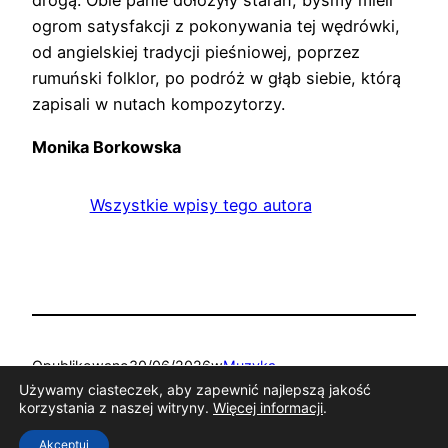
drogą. Obie panie dołożyły starań, byśmy mieli
ogrom satysfakcji z pokonywania tej wędrówki,
od angielskiej tradycji pieśniowej, poprzez
rumuński folklor, po podróż w głąb siebie, którą
zapisali w nutach kompozytorzy.
Monika Borkowska
Wszystkie wpisy tego autora
Opublikowano
30/06/2026
w
Muzyka
Używamy ciasteczek, aby zapewnić najlepszą jakość
korzystania z naszej witryny.
Więcej informacji
.
Tagi:
Akceptuj