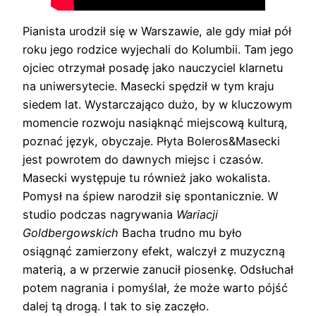
Pianista urodził się w Warszawie, ale gdy miał pół
roku jego rodzice wyjechali do Kolumbii. Tam jego
ojciec otrzymał posadę jako nauczyciel klarnetu
na uniwersytecie. Masecki spędził w tym kraju
siedem lat. Wystarczająco dużo, by w kluczowym
momencie rozwoju nasiąknąć miejscową kulturą,
poznać język, obyczaje. Płyta Boleros&Masecki
jest powrotem do dawnych miejsc i czasów.
Masecki występuje tu również jako wokalista.
Pomysł na śpiew narodził się spontanicznie. W
studio podczas nagrywania
Wariacji
Goldbergowskich
Bacha trudno mu było
osiągnąć zamierzony efekt, walczył z muzyczną
materią, a w przerwie zanucił piosenkę. Odsłuchał
potem nagrania i pomyślał, że może warto pójść
dalej tą drogą. I tak to się zaczęło.