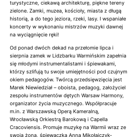
turystyczne, ciekawą architekturę, piękne tereny
zielone. Zamki, muzea, kościoły, miasta z długą
historią, a do tego jeziora, rzeki, lasy. I wspaniałe
koncerty w wykonaniu mistrzów muzyki dawnej
na wyciągnięcie ręki!
Od ponad dwóch dekad na przełomie lipca i
sierpnia zamek w Lidzbarku Warmińskim zapełnia
się młodymi instrumentalistami i śpiewakami,
którzy szlifują tu swoje umiejętności pod czujnym
okiem pedagogów. Twórcą przedsięwzięcia jest
Marek Niewiedział – oboista, pedagog, założyciel
zespołu instrumentów dętych Warsaw Harmony,
organizator życia muzycznego. Współpracuje
m.in. z Warszawską Operą Kameralną,
Wrocławską Orkiestrą Barokową i Capella
Cracoviensis. Promuje muzykę na Warmii wraz ze
swoją żoną, śpiewaczką Anną Mikołajczyk-