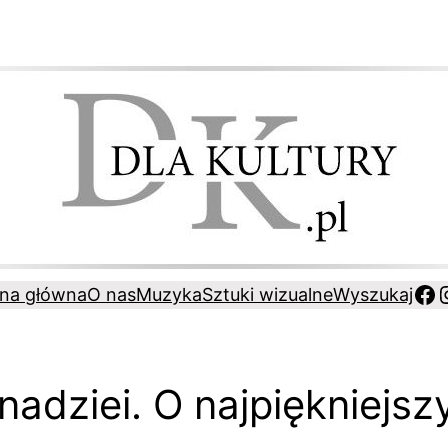
Fa
ona główna
O nas
Muzyka
Sztuki wizualne
Wyszukaj
 nadziei. O najpiękniejs