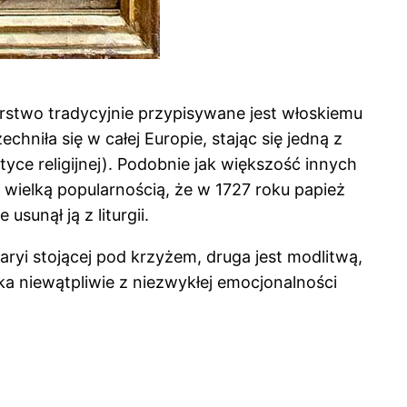
orstwo tradycyjnie przypisywane jest włoskiemu
iła się w całej Europie, stając się jedną z
ce religijnej). Podobnie jak większość innych
ak wielką popularnością, że w 1727 roku papież
sunął ją z liturgii.
aryi stojącej pod krzyżem, druga jest modlitwą,
ka niewątpliwie z niezwykłej emocjonalności