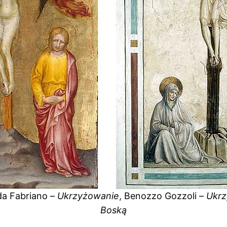
 da Fabriano –
Ukrzyżowanie
, Benozzo Gozzoli –
Ukrz
Boską