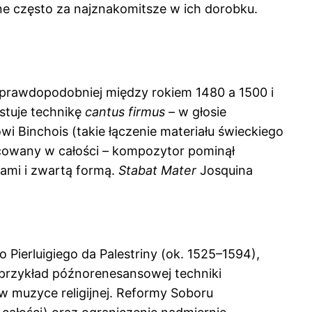
ane często za najznakomitsze w ich dorobku.
jprawdopodobniej między rokiem 1480 a 1500 i
stuje technikę
cantus firmus
– w głosie
owi Binchois (takie łączenie materiału świeckiego
acowany w całości – kompozytor pominął
rami i zwartą formą.
Stabat Mater
Josquina
 Pierluigiego da Palestriny (ok. 1525–1594),
 przykład późnorenesansowej techniki
w muzyce religijnej. Reformy Soboru