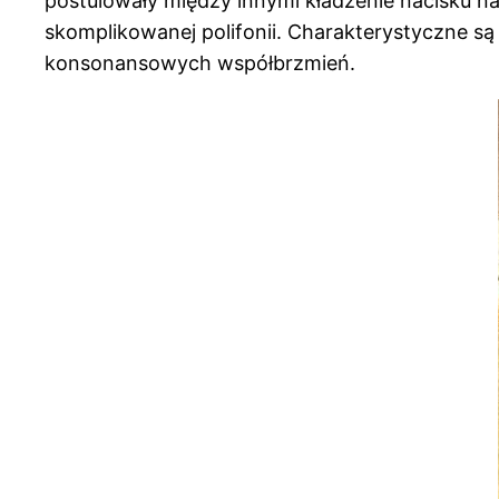
postulowały między innymi kładzenie nacisku n
skomplikowanej polifonii. Charakterystyczne s
konsonansowych współbrzmień.