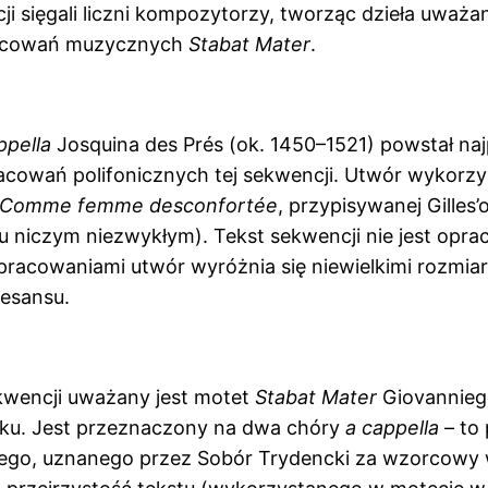
cji sięgali liczni kompozytorzy, tworząc dzieła uważ
pracowań muzycznych
Stabat Mater
.
ppella
Josquina des Prés (ok. 1450–1521) powstał na
cowań polifonicznych tej sekwencji. Utwór wykorzy
Comme femme desconfortée
, przypisywanej Gilles’
u niczym niezwykłym). Tekst sekwencji nie jest opr
pracowaniami utwór wyróżnia się niewielkimi rozmia
nesansu.
kwencji uważany jest motet
Stabat Mater
Giovanniego
u. Jest przeznaczony na dwa chóry
a cappella
– to
skiego, uznanego przez Sobór Trydencki za wzorcowy 