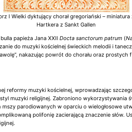
rz I Wielki dyktujący chorał gregoriański – miniatura
Hartkera z Sankt Gallen
ulla papieża Jana XXII
Docta sanctorum patrum
(
Na
anie do muzyki kościelnej świeckich melodii i tane
awolę”, nakazując powrót do chorału oraz prostych f
ej reformy muzyki kościelnej, wprowadzając szczeg
styl muzyki religijnej. Zabroniono wykorzystywania ś
 mszy parodiowanych w oparciu o wielogłosowe utwo
mplikowaną polifonię zacierającą znaczenie słów. Usu
ijnej.