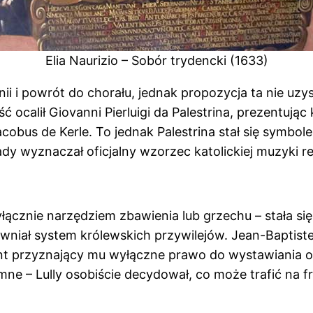
Elia Naurizio – Sobór trydencki (1633)
i i powrót do chorału, jednak propozycja ta nie uzys
ć ocalił Giovanni Pierluigi da Palestrina, prezentują
acobus de Kerle. To jednak Palestrina stał się symb
dy wyznaczał oficjalny wzorzec katolickiej muzyki reli
ącznie narzędziem zbawienia lub grzechu – stała si
wniał system królewskich przywilejów. Jean-Baptiste 
ent przyznający mu wyłączne prawo do wystawiania o
e – Lully osobiście decydował, co może trafić na fr