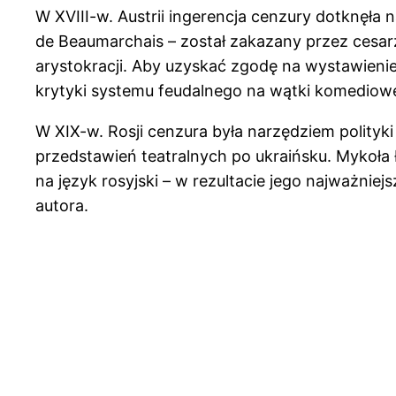
W XVIII-w. Austrii ingerencja cenzury dotknęł
de Beaumarchais – został zakazany przez cesarz
arystokracji. Aby uzyskać zgodę na wystawienie 
krytyki systemu feudalnego na wątki komediowe
W XIX-w. Rosji cenzura była narzędziem polityk
przedstawień teatralnych po ukraińsku. Mykoła 
na język rosyjski – w rezultacie jego najważniej
autora.