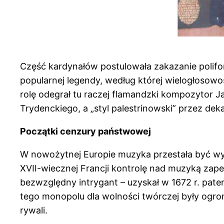
Część kardynałów postulowała zakazanie polifoni
popularnej legendy, według której wielogłosowoś
rolę odegrał tu raczej flamandzki kompozytor J
Trydenckiego, a „styl palestrinowski” przez deka
Początki cenzury państwowej
W nowożytnej Europie muzyka przestała być wył
XVII-wiecznej Francji kontrolę nad muzyką zape
bezwzględny intrygant – uzyskał w 1672 r. pat
tego monopolu dla wolności twórczej były ogromn
rywali.