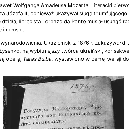
a nawet Wolfganga Amadeusa Mozarta. Literacki pier
a Józefa II, ponieważ ukazywał sługę triumfującego
dzieła, librecista Lorenzo da Ponte musiał usunąć ra
 i miłosne.
i wynarodowienia. Ukaz emski z 1876 r. zakazywał dr
Łysenko, najwybitniejszy twórca ukraiński, konsekwen
szą operę,
Taras Bulba
, wystawiono w pełnej wersji do