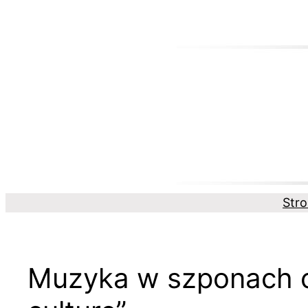
Przejdź
do
treści
Str
Muzyka w szponach c