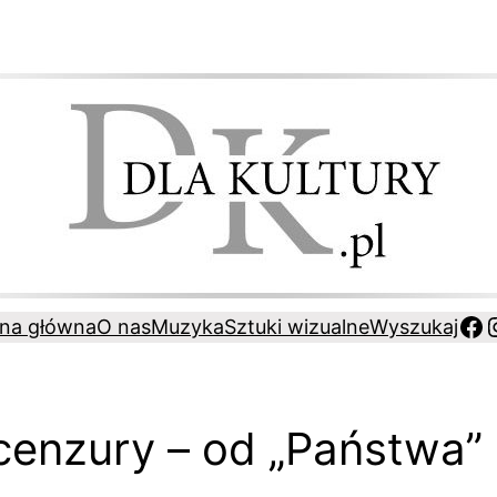
Fa
ona główna
O nas
Muzyka
Sztuki wizualne
Wyszukaj
enzury – od „Państwa” 