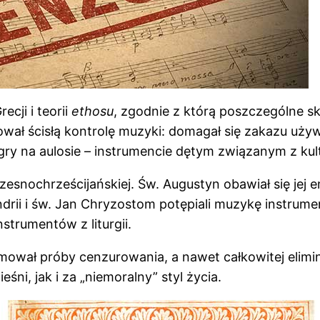
cji i teorii
ethosu
, zgodnie z którą poszczególne s
wał ścisłą kontrolę muzyki: domagał się zakazu używania
z gry na aulosie – instrumencie dętym związanym z kul
nochrześcijańskiej. Św. Augustyn obawiał się jej emo
ii i św. Jan Chryzostom potępiali muzykę instrumenta
strumentów z liturgii.
mował próby cenzurowania, a nawet całkowitej elim
i, jak i za „niemoralny” styl życia.