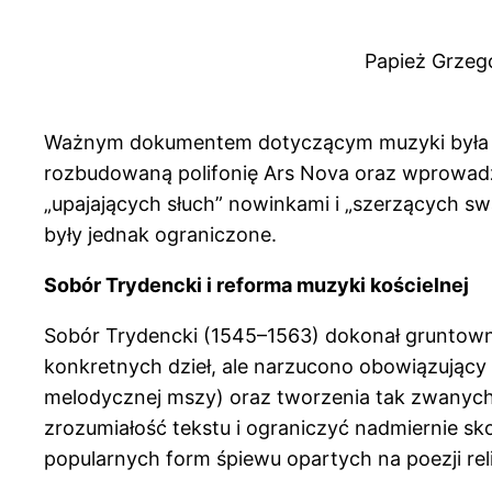
Papież Grzego
Ważnym dokumentem dotyczącym muzyki była b
rozbudowaną polifonię Ars Nova oraz wprowadz
„upajających słuch” nowinkami i „szerzących sw
były jednak ograniczone.
Sobór Trydencki i reforma muzyki kościelnej
Sobór Trydencki (1545–1563) dokonał gruntown
konkretnych dzieł, ale narzucono obowiązujący 
melodycznej mszy) oraz tworzenia tak zwanych
zrozumiałość tekstu i ograniczyć nadmiernie sko
popularnych form śpiewu opartych na poezji relig