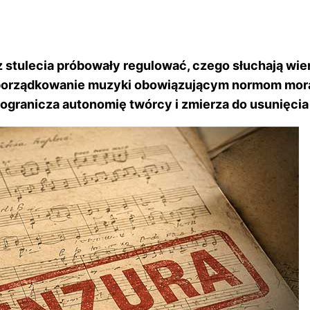
ez stulecia próbowały regulować, czego słuchają wier
odporządkowanie muzyki obowiązującym normom mora
granicza autonomię twórcy i zmierza do usunięcia j