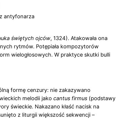
 z antyfonarza
uka świętych ojców
, 1324). Atakowała ona
cznych rytmów. Potępiała kompozytorów
orm wielogłosowych. W praktyce skutki bulli
ólną formę cenzury: nie zakazywano
wieckich melodii jako
cantus firmus
(podstawy
ry świeckie. Nakazano kłaść nacisk na
nięto z liturgii większość sekwencji –