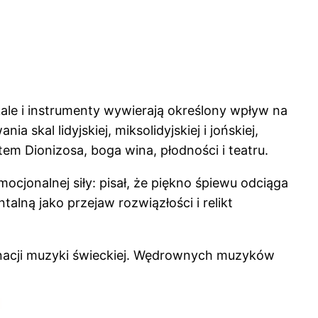
kale i instrumenty wywierają określony wpływ na
 skal lidyjskiej, miksolidyjskiej i jońskiej,
tem Dionizosa, boga wina, płodności i teatru.
cjonalnej siły: pisał, że piękno śpiewu odciąga
lną jako przejaw rozwiązłości i relikt
inacji muzyki świeckiej. Wędrownych muzyków