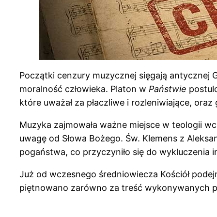
Początki cenzury muzycznej sięgają antycznej Gre
moralność człowieka. Platon w
Państwie
postulo
które uważał za płaczliwe i rozleniwiające, ora
Muzyka zajmowała ważne miejsce w teologii wczes
uwagę od Słowa Bożego. Św. Klemens z Aleksandr
pogaństwa, co przyczyniło się do wykluczenia in
Już od wczesnego średniowiecza Kościół podej
piętnowano zarówno za treść wykonywanych pieśn