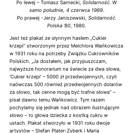
Po lewej – Tomasz Sarnecki,
Solidarność. W
samo południe, 4 czerwca 1989
.
Po prawej -Jerzy Janiszewski,
Solidarność.
Polska ’80
, 1980.
Jest też plakat ze słynnym hasłem „Cukier
krzepi” stworzonym przez Melchiora Wańkowicza
w 1931 roku na potrzeby Związku Cukrowników
Polskich. „Ja dostałem, jak przypuszczam,
najwyższe honorarium na świecie za dwa słowa,
‘Cukier krzepi’ – 5000 zł przedwojennych, czyli
naówczas 500 również przedwojennych dolarów
za słowo, tak cenne mogą być trafne słowa” –
pisał dawno temu Wańkowicz. Tym razem
pochylamy się jednak nad obrazem ilustrującym
słowo – to głowa dziecka z kostką cukru w
ustach. Plakat stworzyło w 1931 roku dwoje
artystów – Stefan Plater-Zyberk i Maria