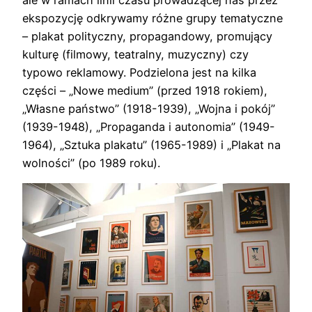
ale w ramach linii czasu prowadzącej nas przez
ekspozycję odkrywamy różne grupy tematyczne
– plakat polityczny, propagandowy, promujący
kulturę (filmowy, teatralny, muzyczny) czy
typowo reklamowy. Podzielona jest na kilka
części – „Nowe medium” (przed 1918 rokiem),
„Własne państwo” (1918-1939), „Wojna i pokój”
(1939-1948), „Propaganda i autonomia” (1949-
1964), „Sztuka plakatu” (1965-1989) i „Plakat na
wolności” (po 1989 roku).