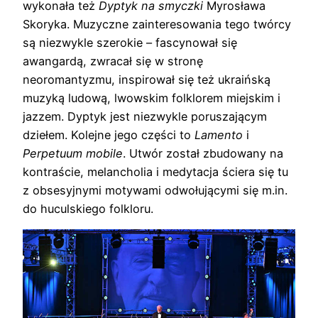
wykonała też
Dyptyk na smyczki
Myrosława
Skoryka. Muzyczne zainteresowania tego twórcy
są niezwykle szerokie – fascynował się
awangardą, zwracał się w stronę
neoromantyzmu, inspirował się też ukraińską
muzyką ludową, lwowskim folklorem miejskim i
jazzem. Dyptyk jest niezwykle poruszającym
dziełem. Kolejne jego części to
Lamento
i
Perpetuum mobile
. Utwór został zbudowany na
kontraście, melancholia i medytacja ściera się tu
z obsesyjnymi motywami odwołującymi się m.in.
do huculskiego folkloru.