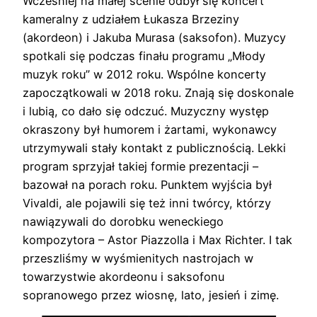
Wcześniej na małej scenie odbył się koncert
kameralny z udziałem Łukasza Brzeziny
(akordeon) i Jakuba Murasa (saksofon). Muzycy
spotkali się podczas finału programu „Młody
muzyk roku” w 2012 roku. Wspólne koncerty
zapoczątkowali w 2018 roku. Znają się doskonale
i lubią, co dało się odczuć. Muzyczny występ
okraszony był humorem i żartami, wykonawcy
utrzymywali stały kontakt z publicznością. Lekki
program sprzyjał takiej formie prezentacji –
bazował na porach roku. Punktem wyjścia był
Vivaldi, ale pojawili się też inni twórcy, którzy
nawiązywali do dorobku weneckiego
kompozytora – Astor Piazzolla i Max Richter. I tak
przeszliśmy w wyśmienitych nastrojach w
towarzystwie akordeonu i saksofonu
sopranowego przez wiosnę, lato, jesień i zimę.