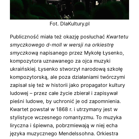
Fot. DlaKultury.pl
Publiczność miała też okazję posłuchać
Kwartetu
smyczkowego d-moll w wersji na orkiestrę
smyczkową
napisanego przez Mykołę Łysenko,
kompozytora uznawanego za ojca muzyki
ukraińskiej. Łysenko stworzył narodową szkołę
kompozytorską, ale poza działaniami twórczymi
zapisał się też w historii jako propagator kultury
ludowej – przez całe życie zbierał i zapisywał
pieśni ludowe, by uchronić je od zapomnienia.
Kwartet powstał w 1868 r. i utrzymany jest w
stylistyce wczesnego romantyzmu. To muzyka
liryczna i śpiewna, pobrzmiewają w niej echa
języka muzycznego Mendelssohna. Orkiestra