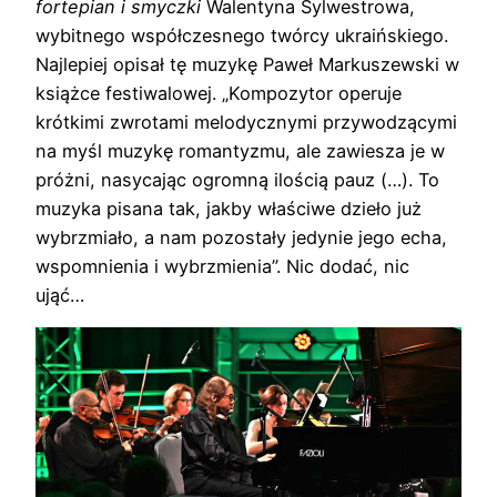
fortepian i smyczki
Walentyna Sylwestrowa,
wybitnego współczesnego twórcy ukraińskiego.
Najlepiej opisał tę muzykę Paweł Markuszewski w
książce festiwalowej. „Kompozytor operuje
krótkimi zwrotami melodycznymi przywodzącymi
na myśl muzykę romantyzmu, ale zawiesza je w
próżni, nasycając ogromną ilością pauz (…). To
muzyka pisana tak, jakby właściwe dzieło już
wybrzmiało, a nam pozostały jedynie jego echa,
wspomnienia i wybrzmienia”. Nic dodać, nic
ująć…