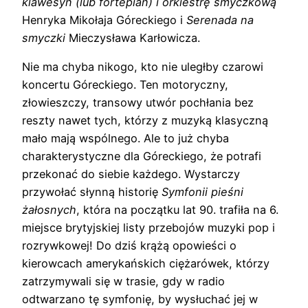
klawesyn (lub fortepian) i orkiestrę smyczkową
Henryka Mikołaja Góreckiego i
Serenada na
smyczki
Mieczysława Karłowicza.
Nie ma chyba nikogo, kto nie uległby czarowi
koncertu Góreckiego. Ten motoryczny,
złowieszczy, transowy utwór pochłania bez
reszty nawet tych, którzy z muzyką klasyczną
mało mają wspólnego. Ale to już chyba
charakterystyczne dla Góreckiego, że potrafi
przekonać do siebie każdego. Wystarczy
przywołać słynną historię
Symfonii pieśni
żałosnych
, która na początku lat 90. trafiła na 6.
miejsce brytyjskiej listy przebojów muzyki pop i
rozrywkowej! Do dziś krążą opowieści o
kierowcach amerykańskich ciężarówek, którzy
zatrzymywali się w trasie, gdy w radio
odtwarzano tę symfonię, by wysłuchać jej w