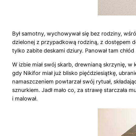
Był samotny, wychowywał się bez rodziny, wśró
dzielonej z przypadkową rodziną, z dostępem do 
tylko zabite deskami dziury. Panował tam chłód 
W izbie miał swój skarb, drewnianą skrzynię, w 
gdy Nikifor miał już blisko pięćdziesiątkę, ubra
namaszczeniem powtarzał swój rytuał, składając 
sznurkiem. Jadł mało co, za strawę starczała mu
i malował.