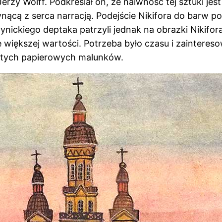
erzy Wolff. Podkreślał on, że naiwność tej sztuki je
płynącą z serca narracją. Podejście Nikifora do barw
ickiego deptaka patrzyli jednak na obrazki Nikifora
większej wartości. Potrzeba było czasu i zainteresow
ć tych papierowych malunków.