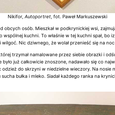
Nikifor,
Autoportret
, fot. Paweł Markuszewski
d obcych osób. Mieszkał w podkrynickiej wsi, zajmuj
wspólnej kuchni. To właśnie w tej kuchni spał, bo iz
i wilgoć. Nic dziwnego, że wolał przenieść się na no
której trzymał namalowane przez siebie obrazki i odśw
nie było już całkowicie znoszone, nadawało się co naj
odzież do skrzyni w niedzielne wieczory. Na nosie mi
 sucha bułka i mleko. Siadał każdego ranka na krynic