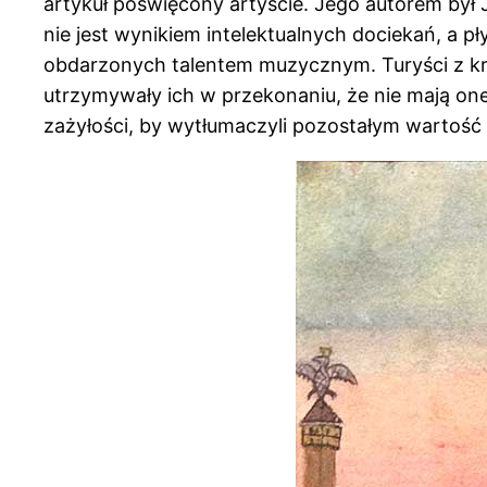
artykuł poświęcony artyście. Jego autorem był J
nie jest wynikiem intelektualnych dociekań, a 
obdarzonych talentem muzycznym. Turyści z kryn
utrzymywały ich w przekonaniu, że nie mają one 
zażyłości, by wytłumaczyli pozostałym wartoś