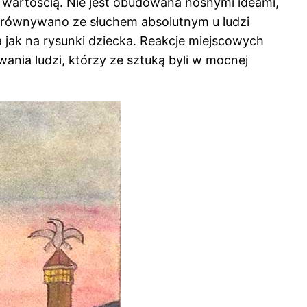
st wartością. Nie jest obudowana nośnymi ideami,
 porównywano ze słuchem absolutnym u ludzi
 jak na rysunki dziecka. Reakcje miejscowych
ania ludzi, którzy ze sztuką byli w mocnej