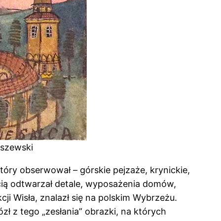
uszewski
tóry obserwował – górskie pejzaże, krynickie,
bością odtwarzał detale, wyposażenia domów,
i Wisła, znalazł się na polskim Wybrzeżu.
zł z tego „zesłania” obrazki, na których