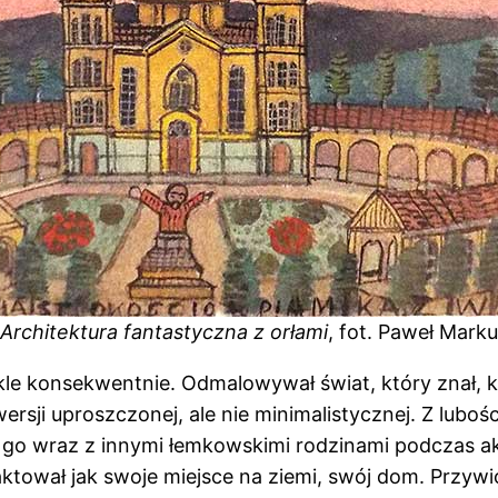
Architektura fantastyczna z orłami
, fot. Paweł Mark
kle konsekwentnie. Odmalowywał świat, który znał, k
 wersji uproszczonej, ale nie minimalistycznej. Z lu
o wraz z innymi łemkowskimi rodzinami podczas akcj
aktował jak swoje miejsce na ziemi, swój dom. Przywió