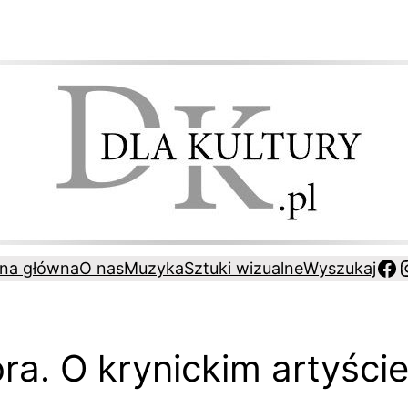
Fa
ona główna
O nas
Muzyka
Sztuki wizualne
Wyszukaj
ra. O krynickim artyście