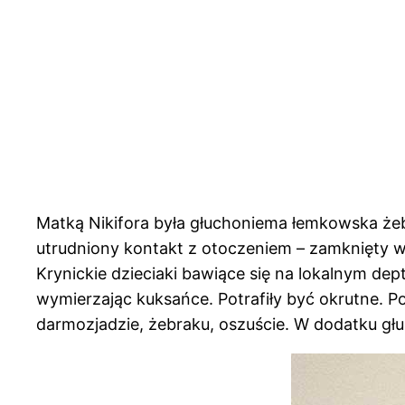
Matką Nikifora była głuchoniema łemkowska żeb
utrudniony kontakt z otoczeniem – zamknięty w s
Krynickie dzieciaki bawiące się na lokalnym dep
wymierzając kuksańce. Potrafiły być okrutne. P
darmozjadzie, żebraku, oszuście. W dodatku gł