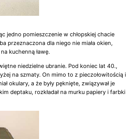
ąc jedno pomieszczenie w chłopskiej chacie
ba przeznaczona dla niego nie miała okien,
c na kuchenną ławę.
iętne niedzielne ubranie. Pod koniec lat 40.,
wyżej na szmaty. On mimo to z pieczołowitością i
ał okulary, a że były pęknięte, związywał je
kim deptaku, rozkładał na murku papiery i farbki