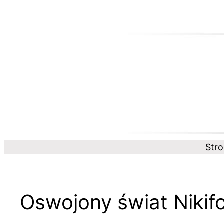
Przejdź
do
treści
Str
Oswojony świat Nikifo