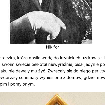
Nikifor
raczka, która nosiła wodę do krynickich uzdrowisk. 
woim świecie bełkotał niewyraźnie, pisał jedynie poj
taku nie dawały mu żyć. Zwracały się do niego per „ty
owtarzały schematy wyniesione z domów, gdzie mówiło
upim i pomylonym.