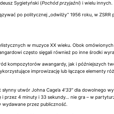
adeusz Sygietyński (
Pochód przyjaźni
) i wielu innych.
ązywać po politycznej „odwilży” 1956 roku, w ZSRR
ylistycznych w muzyce XX wieku. Obok omówionych w
ngardowi często sięgali również po inne środki wyr
ód kompozytorów awangardy, jak i późniejszych twó
korzystujące improwizację lub łączące elementy różn
t słynny utwór Johna Cage’a
4’33”
dla dowolnego wy
 i przez 4 minuty i 33 sekundy… nie gra – w partytur
y wydawane przez publiczność.