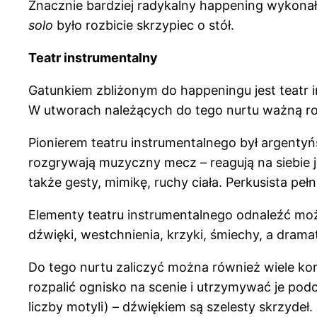
Znacznie bardziej radykalny happening wykonał
solo
było rozbicie skrzypiec o stół.
Teatr instrumentalny
Gatunkiem zbliżonym do happeningu jest teatr i
W utworach należących do tego nurtu ważną rol
Pionierem teatru instrumentalnego był argenty
rozgrywają muzyczny mecz – reagują na siebie ja
także gesty, mimikę, ruchy ciała. Perkusista pełn
Elementy teatru instrumentalnego odnaleźć m
dźwięki, westchnienia, krzyki, śmiechy, a drama
Do tego nurtu zaliczyć można również wiele k
rozpalić ognisko na scenie i utrzymywać je pod
liczby motyli) – dźwiękiem są szelesty skrzydeł.