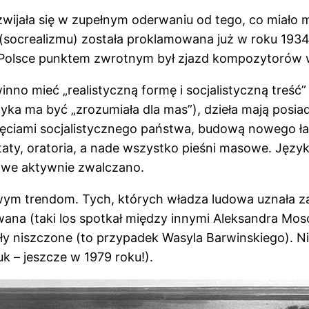
ozwijała się w zupełnym oderwaniu od tego, co miało
 (socrealizmu) została proklamowana już w roku 193
w Polsce punktem zwrotnym był zjazd kompozytorów 
winno mieć „realistyczną formę i socjalistyczną treś
ka ma być „zrozumiała dla mas”), dzieła mają posi
ięciami socjalistycznego państwa, budową nowego ł
taty, oratoria, a nade wszystko pieśni masowe. Język
dowe aktywnie zwalczano.
wym trendom. Tych, których władza ludowa uznała 
na (taki los spotkał między innymi Aleksandra Mosoł
 niszczone (to przypadek Wasyla Barwinskiego). Nie
k – jeszcze w 1979 roku!).