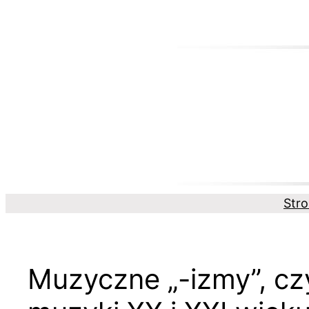
Przejdź
do
treści
Str
Muzyczne „-izmy”, czy