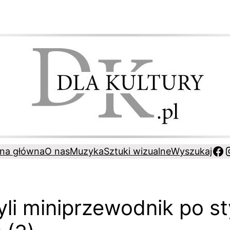
Fa
ona główna
O nas
Muzyka
Sztuki wizualne
Wyszukaj
li miniprzewodnik po st