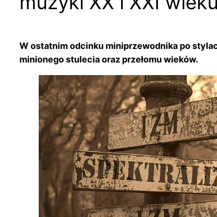
muzyki XX i XXI wieku
W ostatnim odcinku miniprzewodnika po stylac
minionego stulecia oraz przełomu wieków.