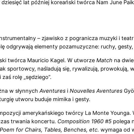
 dziesięć lat później koreański twórca Nam June Pa
nstrumentalny – zjawisko z pogranicza muzyki i teatr
ę odgrywają elementy pozamuzyczne: ruchy, gesty, s
ński twórca Mauricio Kagel. W utworze
Match
na dwie 
k sportowcy, naśladują się, rywalizują, prowokują, w
i zaś rolę „sędziego”.
ożna w słynnych
Aventures
i
Nouvelles Aventures
Györ
turgię utworu buduje mimika i gesty.
ompozycji amerykańskiego twórcy La Monte Younga.
czas trwania koncertu.
Composition 1960 #5
polega n
Poem for Chairs, Tables, Benches, etc.
wymaga od wy