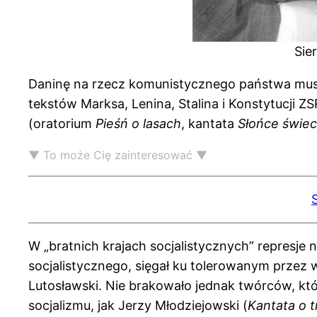
Sie
Daninę na rzecz komunistycznego państwa musiel
tekstów Marksa, Lenina, Stalina i Konstytucji Z
(oratorium
Pieśń o lasach
, kantata
Słońce świec
▼ To może Cię zainteresować ▼
W „bratnich krajach socjalistycznych” represje 
socjalistycznego, sięgał ku tolerowanym przez 
Lutosławski. Nie brakowało jednak twórców, kt
socjalizmu, jak Jerzy Młodziejowski (
Kantata o t