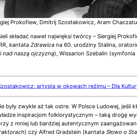
rgiej Prokofiew, Dmitrij Szostakowicz, Aram Chaczatu
i składać nawet najwięksi twórcy – Siergiej Prokofi
SRR, kantata
Zdrawica
na 60. urodziny Stalina, orato
i nad naszą ojczyzną
), Wissarion Szebalin (symfonia
Szostakowicz: artysta w okowach reżimu – Dla Kultur
nie były zwykle aż tak ostre. W Polsce Ludowej, jeśl
władze inspiracjom folklorystycznym – taką drogę wy
órzy z mniej lub bardziej autentycznym zaangażowa
raktorach
) czy Alfred Gradstein (kantata
Słowo o Sta