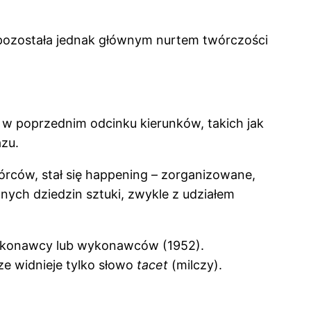
 pozostała jednak głównym nurtem twórczości
 poprzednim odcinku kierunków, takich jak
azu.
rców, stał się happening – zorganizowane,
ych dziedzin sztuki, zwykle z udziałem
konawcy lub wykonawców (1952).
ze widnieje tylko słowo
tacet
(milczy).