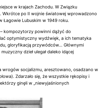
 miejsce w krajach Zachodu. W Związku
4. Wkrótce po II wojnie światowej wprowadzono
w Łagowie Lubuskim w 1949 roku.
ć” – kompozytorzy powinni dążyć do
adać optymistyczny wydźwięk, a ich tematyka
adu, gloryfikacją przywódców… Głównymi
 muzyczny dzieł ulegał daleko idącej
za wrogów socjalizmu, aresztowano, osadzano w
owa). Zdarzało się, że wszystkie rękopisy i
którzy ginęli w „niewyjaśnionych