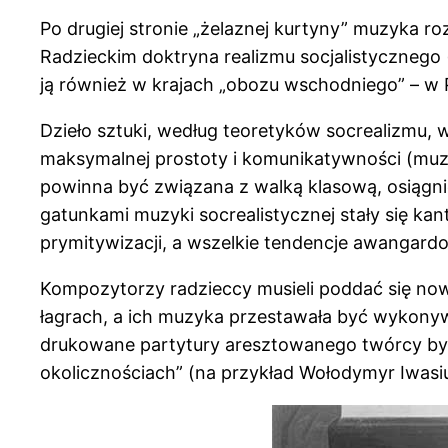
Po drugiej stronie „żelaznej kurtyny” muzyka r
Radzieckim doktryna realizmu socjalistycznego
ją również w krajach „obozu wschodniego” – 
Dzieło sztuki, według teoretyków socrealizmu, 
maksymalnej prostoty i komunikatywności (muzy
powinna być związana z walką klasową, osiągn
gatunkami muzyki socrealistycznej stały się kan
prymitywizacji, a wszelkie tendencje awangar
Kompozytorzy radzieccy musieli poddać się no
łagrach, a ich muzyka przestawała być wykonywa
drukowane partytury aresztowanego twórcy były
okolicznościach” (na przykład Wołodymyr Iwasiu