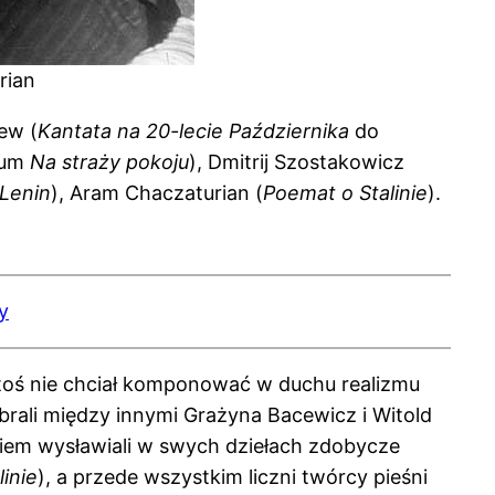
rian
ew (
Kantata na 20-lecie Października
do
rium
Na straży pokoju
), Dmitrij Szostakowicz
Lenin
), Aram Chaczaturian (
Poemat o Stalinie
).
y
i ktoś nie chciał komponować w duchu realizmu
brali między innymi Grażyna Bacewicz i Witold
niem wysławiali w swych dziełach zdobycze
linie
), a przede wszystkim liczni twórcy pieśni