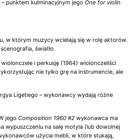
ik – punktem kulminacyjnym jego
One for violin
u, w którym muzycy wcielają się w rolę aktorów.
cenografia, światło.
wiolonczele i perkusję (1964) wiolonczeliści
ykorzystując nie tylko grę na instrumencie, ale
gya Ligetiego – wykonawcy wydają różne
 W jego
Composition 1960 #2
wykonawca ma
a wypuszczeniu na salę motyla (lub dowolnej
konawców użycia mebli, w które stukają,