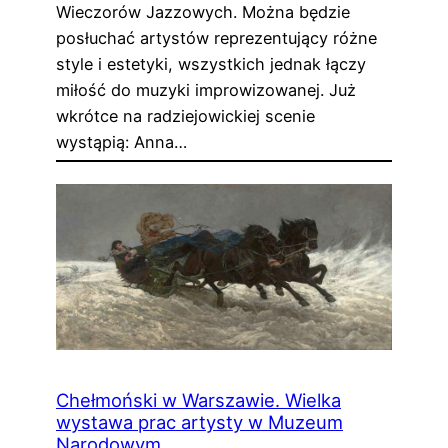
Wieczorów Jazzowych. Można będzie
posłuchać artystów reprezentujący różne
style i estetyki, wszystkich jednak łączy
miłość do muzyki improwizowanej. Już
wkrótce na radziejowickiej scenie
wystąpią: Anna…
Chełmoński w Warszawie. Wielka
wystawa prac artysty w Muzeum
Narodowym