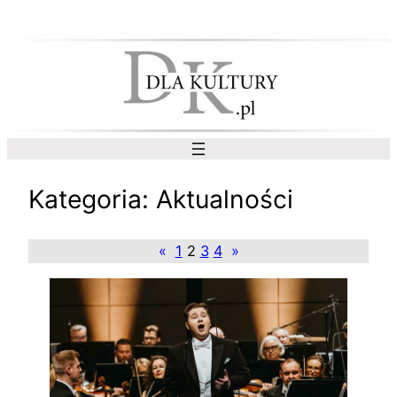
Przejdź
do
treści
Kategoria:
Aktualności
«
1
2
3
4
»