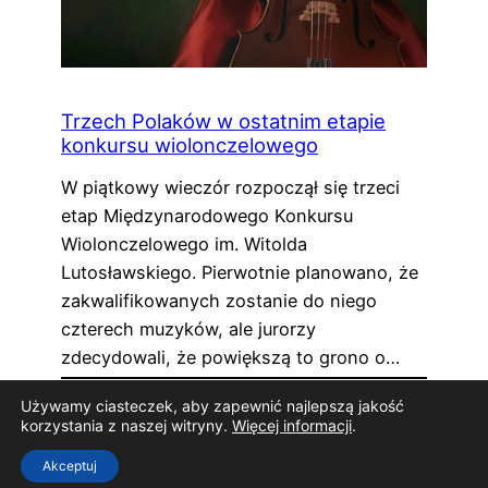
Trzech Polaków w ostatnim etapie
konkursu wiolonczelowego
W piątkowy wieczór rozpoczął się trzeci
etap Międzynarodowego Konkursu
Wiolonczelowego im. Witolda
Lutosławskiego. Pierwotnie planowano, że
zakwalifikowanych zostanie do niego
czterech muzyków, ale jurorzy
zdecydowali, że powiększą to grono o…
«
1
2
3
4
»
Używamy ciasteczek, aby zapewnić najlepszą jakość
korzystania z naszej witryny.
Więcej informacji
.
Akceptuj