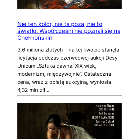
Nie ten kolor, nie ta poza, nie to
światło. Współcześni nie poznali się na
Chełmońskim
3,6 miliona złotych – na tej kwocie stanęła
licytacja podczas czerwcowej aukcji Desy
Unicum „Sztuka dawna. XIX wiek,
modernizm, międzywojnie”. Ostateczna
cena, wraz z opłatą aukcyjną, wyniosła
4,32 mln zł!…