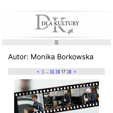
Przejdź
do
treści
Autor:
Monika Borkowska
«
1
…
15
16
17
18
»