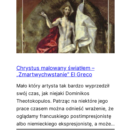
Chrystus malowany światłem –
„Zmartwychwstanie” El Greco
Mało który artysta tak bardzo wyprzedził
swój czas, jak niejaki Dominikos
Theotokopulos. Patrząc na niektóre jego
prace czasem można odnieść wrażenie, że
oglądamy francuskiego postimpresjonistę
albo niemieckiego ekspresjonistę, a może…