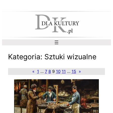
Przejdź
do
treści
Kategoria:
Sztuki wizualne
«
1
…
7
8
9
10
11
…
15
»