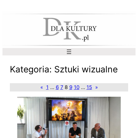
Przejdź
do
treści
Kategoria:
Sztuki wizualne
«
1
…
6
7
8
9
10
…
15
»