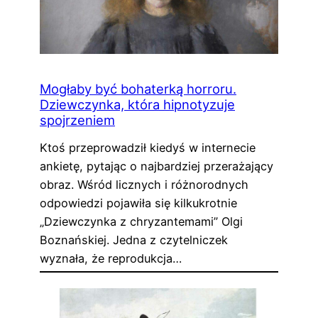
Mogłaby być bohaterką horroru.
Dziewczynka, która hipnotyzuje
spojrzeniem
Ktoś przeprowadził kiedyś w internecie
ankietę, pytając o najbardziej przerażający
obraz. Wśród licznych i różnorodnych
odpowiedzi pojawiła się kilkukrotnie
„Dziewczynka z chryzantemami” Olgi
Boznańskiej. Jedna z czytelniczek
wyznała, że reprodukcja…