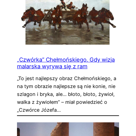
„Czwórka” Chełmońskiego. Gdy wizja
malarska wyrywa się z ram
„To jest najlepszy obraz Chełmońskiego, a
na tym obrazie najlepsze są nie konie, nie
szlagon i bryka, ale… błoto, błoto, żywioł,
walka z żywiołem” – miał powiedzieć o
„Czwórce Józefa…