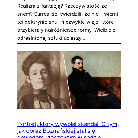
Realizm z fantazją? Rzeczywistość ze
snem? Surrealiści twierdzili, że nie. I wierni
tej doktrynie snuli niezwykłe wizje, które
przybierały najróżniejsze formy. Wielbicieli
odrealnionej sztuki ucieszy…
Portret, który wywołał skandal. O tym,
jak obraz Boznańskiej stał się
dowodem rzeczowym w sądzie