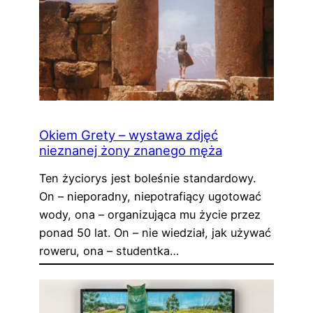
Okiem Grety – wystawa zdjęć
nieznanej żony znanego męża
Ten życiorys jest boleśnie standardowy.
On – nieporadny, niepotrafiący ugotować
wody, ona – organizująca mu życie przez
ponad 50 lat. On – nie wiedział, jak używać
roweru, ona – studentka…